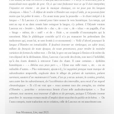
musicalisait mon appétit de grec. Or, à qui veut fredonner tout ce qu’il doit interpréter,
l’injustice est criante : on joue la musique classique, on ne joue pas les langues
classiques.
» Alors ? «
À défaut de rendre à Homère son corps d’aède, je ne pouvais faire
moins que lui prêter le mien.
» En avant toute pour la prosodie - «
le chant intégré à la
langue
» ! Et Lascoux s’y entend pour faire sonner le vers homérique. Les temps, qui
sont au rap et au slam censés faire swinguer la langue, s’y prêtent.
L’Odyssée
version
Lascoux est «
bruitée
», balisée de « clac », de « crac », de « tchac » en pagaille, d’un
« bingo » même, de « sssff » et de « ffuitt », se constelle d’onomatopées qui la
sonorisent. Mais le philologue concède qu’il n’a pu massacrer les prétendants (les
traducteurs qui, avant lui, se sont frottés à ce monument) : «
Voilà d’abord pourquoi la
langue d’Homère est intraduisible. Il faudrait inventer un virelangue, un sabir inouï,
mêlant du français de toute époque, de toute provenance, pour rendre la moindre
variation de formes du même mot.
» De fait, le grec est une langue à flexion et le mètre du
vers dépend de la déclinaison. Alors, Lascoux s’accorde des droits, non tant à l’infidélité,
qu’à des écarts destinés à retrouver l’aine du chant. Il casse certaines « épithètes
homériques » - «
Athéna aux yeux pers
», «
Ulysse aux mille ruses
», etc. - ou en
redouble d’autres. «
Plus violemment
, ajoute-t-il,
j’ai supprimé presque toute marque de
subordination temporelle, engloutie dans le sillage du présent de narration, présent
survivant, sautant d’un maintenant à l’autre, d’un ça y est au suivant, le continu, produit,
sans autre lien les subordonnant, de l’accélération des intervalles, sans recul d’un regard
chronologique.
» Et s’il est vrai que «
nous sommes tous des aveugles, au cinéma
d’Homère
», peut-être «
avions-nous besoin d’une telle audiodescription
». «
Tout
adresser, tout montrer, tout traverser d’affects et de percepts, puisque
L’Odyssée
invente
peut-être le nouveau-roman-mode-d’emploi-dont-vous-êtes-le-public-et-le-héros.
» On
l’aura compris, toute traduction est re-création, celle de Lascoux en est assurément une.
Jean Montenot,
Lire
, mai 2021.