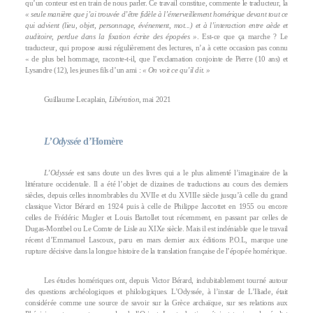
qu’un conteur est en train de nous parler. Ce travail constitue, commente le traducteur, la
« seule manière que j’ai trouvée d’être fidèle à l’émerveillement homérique devant tout ce
qui advient (lieu, objet, personnage, événement, mot...) et à l’interaction entre aède et
auditoire, perdue dans la fixation écrite des épopées »
. Est-ce que ça marche ? Le
traducteur, qui propose aussi régulièrement des lectures, n’a à cette occasion pas connu
« de plus bel hommage, raconte-t-il, que l’exclamation conjointe de Pierre (10 ans) et
Lysandre (12), les jeunes fils d’un ami :
« On voit ce qu’il dit. »
Guillaume Lecaplain,
Libération
, mai 2021
L’Odyssée
d’Homère
L’Odyssée
est sans doute un des livres qui a le plus alimenté l’imaginaire de la
littérature occidentale. Il a été l’objet de dizaines de traductions au cours des derniers
siècles, depuis celles innombrables du XVIIe et du XVIIIe siècle jusqu’à celle du grand
classique Victor Bérard en 1924 puis à celle de Philippe Jaccottet en 1955 ou encore
celles de Frédéric Mugler et Louis Bartollet tout récemment, en passant par celles de
Dugas-Montbel ou Le Comte de Lisle au XIXe siècle. Mais il est indéniable que le travail
récent d’Emmanuel Lascoux, paru en mars dernier aux éditions P.O.L, marque une
rupture décisive dans la longue histoire de la translation française de l’épopée homérique.
Les études homériques ont, depuis Victor Bérard, indubitablement tourné autour
des questions archéologiques et philologiques. L’Odyssée, à l’instar de L’Iliade, était
considérée comme une source de savoir sur la Grèce archaïque, sur ses relations aux