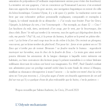
saturation de prépositions (d’ordinaire majoritairement omises pour éviter des lourdeurs).
La tentative est une gageure, c’est en conscience qu’Emmanuel Lascoux s’est aventuré
dans son approche sonore du grec ancien, une navigation linguistique en miroir de celle
du héros homérique. Comme Ulysse, il y a de quoi s’y perdre. Le traducteur ouvre son
livre par une roborative préface personnelle expliquant, comparatifs et exemples à
l’appui, la volonté musicale de sa démarche : «
J’ai voulu tout bruiter. Pour les Grecs,
l’épopée, la fabrique du vers, c’est l’onomatopée.
» Par exemple, au chant 12 : «
Crac !
Les haubans du mât, tiens, sectionnés d’un coup, par le vent, par la bourrasque, des
deux côtés. Bam ! le mât qui tombe à la renverse, tous les agrès qui dégringolent dans la
cale, ma parole ! Paf ! là, oui, à la proue du bateau, le pilote se le prend en pleine tête :
ccric ! ça lui brise d’un seul coup tous les os du crâne à la fois. On croirait un plongeur,
vous savez, qui se laisse tomber du plat bord. Fini pour lui : force et vie quittent ses os ! Et
Zeus qui n’arrête pas de tonner. Brraoum ! sa foudre touche le bateau : regardez-le
tournoyer sur lui-même, sous le choc de la foudre de Zeus.
» Le texte grec ainsi ravivé
pourra dérouter les amoureux de la langue classique à laquelle notre mémoire est
habituée, ou bien convaincre des lecteurs jusqu’à présent insensibles à ce trésor littéraire
millénaire dont tant de scènes ont bercé nos imaginaires. En 1947, Paul Claudel confiait
son admiration pour un prodige narratif niché dans la note finale du retour à Ithaque,
instillant sa résonance rétrospective à toute l’oeuvre : «
Le maître est rentré chez lui et les
siens ne l’ont pas reconnu (...) Les plus sages d’entre ces étourdis apprennent de cet oeil
fixé sur eux qu’il y a quelque chose de plus redoutable que la haine, c’est la patience.
»
Propos recueillis par Sabine Audrerie,
La Croix
, 29 avril 2021
L’Odyssée enchantante