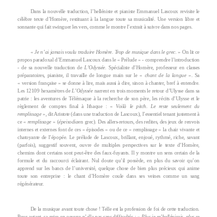
Dans la nouvelle traduction, l’helléniste et pianiste Emmanuel Lascoux revisite le
célèbre texte d’Homère, restituant à la langue toute sa musicalité. Une version libre et
sonnante qui fait swinguer les vers, comme le montre l’extrait à suivre dans nos pages.
«
Je n’ai jamais voulu traduire Homère. Trop de musique dans le grec.
» On lit ce
propos paradoxal d’Emmanuel Lascoux dans le « Prélude » - comprendre l’introduction
- de sa nouvelle traduction de
L’Odyssée.
Spécialiste d’Homère, professeur en classes
préparatoires, pianiste, il travaille de longue main sur le «
chant de la langue
». Sa
« version française » se donne à lire, mais aussi à dire, sinon à chanter, bref à entendre.
Les 12109 hexamètres de
L’Odyssée
narrent en trois moments le retour d’Ulysse dans sa
patrie : les aventures de Télémaque à la recherche de son père, les récits d’Ulysse et le
règlement de comptes final à Ithaque : «
Voilà le pitch. Le reste seulement du
remplissage
», dit Aristote (dans une traduction de Lascoux), l’essentiel tenant justement à
ce «
remplissage
» (
épeisodia
en grec). Des allers-retours, des redites, des jeux de renvois
internes et externes font de ces « épisodes » ou de ce « remplissage » la chair vivante et
chatoyante de l’épopée. Le prélude de Lascoux, brillant, enjoué, rythmé, riche, savant
(parfois), suggestif souvent, ouvre de multiples perspectives sur le texte d’Homère,
chemins dont certains sont peut-être des faux-fuyants. Il y montre un sens certain de la
formule et du raccourci éclairant. Nul doute qu’il possède, en plus du savoir qu’on
apprend sur les bancs de l’université, quelque chose de bien plus précieux qui anime
toute son entreprise : le chant d’Homère coule dans ses veines comme un sang
régénérateur.
De la musique avant toute chose ! Telle est la profession de foi de cette traduction.
Pour autant, sa mise en oeuvre n’alla pas sans difficultés : «
Plus je m’hellénisais, plus se