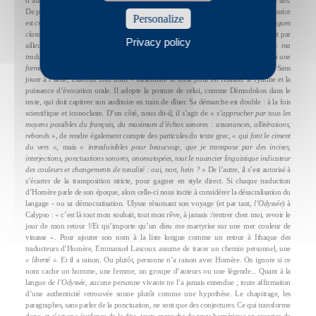
d’aussi fou que de faire entendre la musique d’un texte vieux de presque trois mille ans.
De prendre
l’Odyssée
non comme un manuscrit, mais comme une partition.
« L’injustice
Personalize
est criante, dit encore Las coux. On joue la musique classique, on ne joue pas les langues
classiques. »
Car le traducteur helléniste est aussi musicien, et ses recherches portent par
Privacy policy
ailleurs sur le rythme et la tonalité de la poésie homérique.
« Entendons nous : ma
traduction n’épouse pas le mètre du grec ancien, précise-t-il à Libération. J’ai choisi une
forme de vers libre, ou prose balancée, un chanté parlé le plus fluide possible ».
Sans
jouer à l’aède, Lascoux tord donc - idèlement- le texte pour en restituer le rythme et la
puissance d’évocation orale. Il adopte la posture de celui, comme Dèmodokos dans le
texte, qui doit captiver son auditoire en train de dîner. Sa démarche est double : à la fois
scientifique et iconoclaste. D’un côté, nous dit-il, il s’agit de
« s’approcher par tous les
moyens possibles du français, du maximum d’échos sonores : assonances, allitérations,
rebonds »
, de rendre également compte des particules du texte grec,
« qui font le ciment
du vers »
, mais
« intraduisibles pour beaucoup, que je transpose par des incises,
interjections, ponctuations sonores, onomatopées, tout le nuancier linguistique indicateur
des couleurs et changements de tonalité : oui, non, hein ? »
De l’autre, il s’est autorisé à
s’écarter de la transposition stricte, pour gagner en style direct. Si chaque traduction
d’Homère parle de son époque, alors celle-ci nous incite à considérer la désacralisation du
langage - ou sa démocratisation. Ulysse résumant son voyage (et par tant,
l’Odyssée
) à
Calypso : « c’est là tout mon souhait, tout mon rêve, à jamais :/rentrer chez moi, revoir le
jour de mon retour !/Et qu’importe qu’un dieu me martyrise sur une mer couleur de
vinasse ». Pour ajouter son nom à la liste longue comme un retour à Ithaque des
traducteurs d’Homère, Emmanuel Lascoux assume de tracer un chemin personnel, une
« liberté »
. Et il a raison. Ou plutôt, personne n’a raison avec Homère. On ignore si ce
nom cache un homme, une femme, un groupe d’auteurs ou une légende... Quant à la
langue de
l’Odyssée
, aucune personne vivante ne l’a jamais entendue ; toute affirmation
d’une authenticité retrouvée sonne plutôt comme une hypothèse. Le chapitrage, les
paragraphes, sans parler de la ponctuation, ne sont que des conjectures. Ce qui transforme