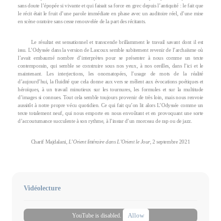
sans doute l’épopée si vivante et qui faisait sa force en grec depuis l’antiquité : le fait que
le récit était le fruit d’une parole immédiate en phase avec un auditoire réel, d’une mise
en scène oratoire sans cesse renouvelée de la part des récitants.
Le résultat est sensationnel et transcende brillamment le travail savant dont il est
issu. L’Odyssée dans la version de Lascoux semble subitement revenir de l’archaïsme où
l’avait embaumé nombre d’interprètes pour se présenter à nous comme un texte
contemporain, qui semble se construire sous nos yeux, à nos oreilles, dans l’ici et le
maintenant. Les interjections, les onomatopées, l’usage de mots de la réalité
d’aujourd’hui, la fluidité que cela donne aux vers se mêlent aux évocations poétiques et
héroïques, à un travail minutieux sur les tournures, les formules et sur la multitude
d’images si connues. Tout cela semble toujours provenir de très loin, mais nous renvoie
aussitôt à notre propre vécu quotidien. Ce qui fait qu’on lit alors L’Odyssée comme un
texte totalement neuf, qui nous emporte en nous envoûtant et en provoquant une sorte
d’accoutumance succulente à son rythme, à l’instar d’un morceau de rap ou de jazz.
Charif Majdalani,
L’Orient littéraire dans L’Orient le Jour
, 2 septembre 2021
Vidéolecture
Allow
YouTube is disabled.