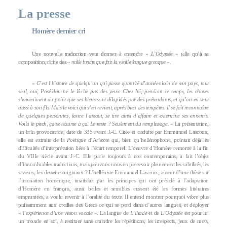
La presse
Homère dernier cri
Une nouvelle traduction veut donner à entendre «
L’Odyssée
» telle qu’à sa
composition, riche des «
mille bruits que fait la vieille langue grecque
».
«
C’est l’histoire de quelqu’un qui passe quantité d’années loin de son pays, tout
seul, oui, Poséidon ne le lâche pas des yeux. Chez lui, pendant ce temps, les choses
s’enveniment au point que ses biens sont dilapidés par des prétendants, et qu’on en veut
aussi à son fils. Mais le voici qui s’en revient, après bien des tempêtes. Il se fait reconnaître
de quelques personnes, lance l’assaut, se tire ainsi d’affaire et extermine ses ennemis.
Voilà le pitch, ça se résume à ça. Le reste ? Seulement du remplissage.
» La présentation,
un brin provocatrice, date de 335 avant J.-C. Citée et traduite par Emmanuel Lascoux,
elle est extraite de la
Poétique
d’Aristote qui, bien qu’hellénophone, pointait déjà les
difficultés d’interprétation liées à l’écart temporel. L’oeuvre d’Homère remonte à la fin
du VIIIe siècle avant J.-C. Elle parle toujours à nos contemporains, a fait l’objet
d’innombrables traductions, mais pouvons-nous en percevoir pleinement les subtilités, les
saveurs, les desseins originaux ? L’helléniste Emmanuel Lascoux, auteur d’une thèse sur
l’intonation homérique, insatisfait par les principes qui ont présidé à l’adaptation
d’Homère en français, aussi belles et sensibles eussent été les formes littéraires
empruntées, a voulu revenir à l’oralité du texte. Il entend montrer pourquoi vibre plus
puissamment aux oreilles des Grecs ce qui se perd dans d’autres langues, et déployer
«
l’expérience d’une vision vocale
». La langue de
L’Iliade
et de
L’Odyssée
est pour lui
un monde en soi, à restituer sans craindre les répétitions, les irrespects, jeux de mots,