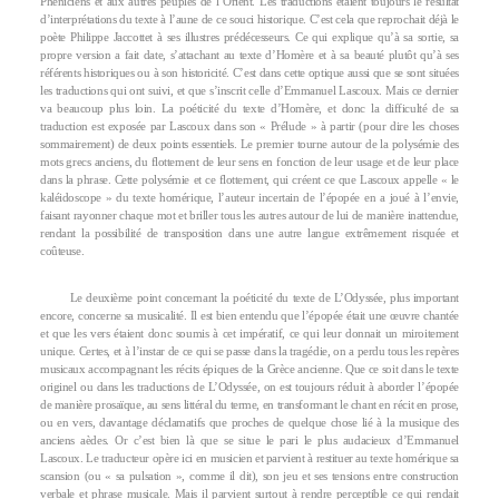
Phéniciens et aux autres peuples de l’Orient. Les traductions étaient toujours le résultat
d’interprétations du texte à l’aune de ce souci historique. C’est cela que reprochait déjà le
poète Philippe Jaccottet à ses illustres prédécesseurs. Ce qui explique qu’à sa sortie, sa
propre version a fait date, s’attachant au texte d’Homère et à sa beauté plutôt qu’à ses
référents historiques ou à son historicité. C’est dans cette optique aussi que se sont situées
les traductions qui ont suivi, et que s’inscrit celle d’Emmanuel Lascoux. Mais ce dernier
va beaucoup plus loin. La poéticité du texte d’Homère, et donc la difficulté de sa
traduction est exposée par Lascoux dans son « Prélude » à partir (pour dire les choses
sommairement) de deux points essentiels. Le premier tourne autour de la polysémie des
mots grecs anciens, du flottement de leur sens en fonction de leur usage et de leur place
dans la phrase. Cette polysémie et ce flottement, qui créent ce que Lascoux appelle « le
kaléidoscope » du texte homérique, l’auteur incertain de l’épopée en a joué à l’envie,
faisant rayonner chaque mot et briller tous les autres autour de lui de manière inattendue,
rendant la possibilité de transposition dans une autre langue extrêmement risquée et
coûteuse.
Le deuxième point concernant la poéticité du texte de L’Odyssée, plus important
encore, concerne sa musicalité. Il est bien entendu que l’épopée était une œuvre chantée
et que les vers étaient donc soumis à cet impératif, ce qui leur donnait un miroitement
unique. Certes, et à l’instar de ce qui se passe dans la tragédie, on a perdu tous les repères
musicaux accompagnant les récits épiques de la Grèce ancienne. Que ce soit dans le texte
originel ou dans les traductions de L’Odyssée, on est toujours réduit à aborder l’épopée
de manière prosaïque, au sens littéral du terme, en transformant le chant en récit en prose,
ou en vers, davantage déclamatifs que proches de quelque chose lié à la musique des
anciens aèdes. Or c’est bien là que se situe le pari le plus audacieux d’Emmanuel
Lascoux. Le traducteur opère ici en musicien et parvient à restituer au texte homérique sa
scansion (ou « sa pulsation », comme il dit), son jeu et ses tensions entre construction
verbale et phrase musicale. Mais il parvient surtout à rendre perceptible ce qui rendait