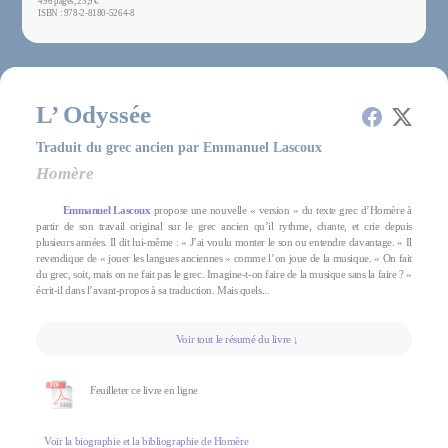
496 pages, 23,9 €
ISBN : 978-2-8180-5264-8
L’ Odyssée
Traduit du grec ancien par Emmanuel Lascoux
Homère
Emmanuel Lascoux
propose une nouvelle « version » du texte grec d’Homère à
partir de son travail original sur le grec ancien qu’il rythme, chante, et crie depuis
plusieurs années. Il dit lui-même : « J’ai voulu monter le son ou entendre davantage. » Il
revendique de « jouer les langues anciennes » comme l’on joue de la musique. « On fait
du grec, soit, mais on ne fait pas le grec. Imagine-t-on faire de la musique sans la faire ? »
écrit-il dans l’avant-propos à sa traduction. Mais quels...
Voir tout le résumé du livre ↓
Feuilleter ce livre en ligne
Voir la biographie et la bibliographie de Homère