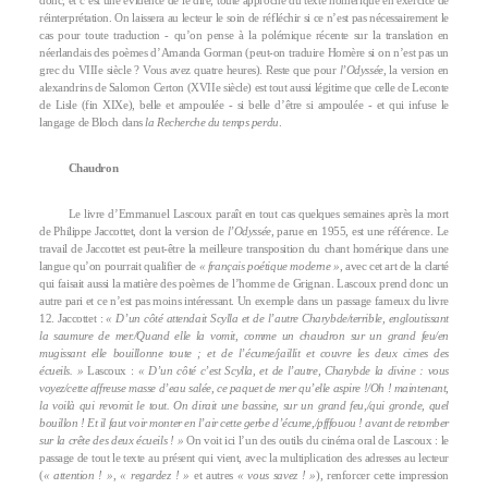
donc, et c’est une évidence de le dire, toute approche du texte homérique en exercice de
réinterprétation. On laissera au lecteur le soin de réfléchir si ce n’est pas nécessairement le
cas pour toute traduction - qu’on pense à la polémique récente sur la translation en
néerlandais des poèmes d’Amanda Gorman (peut-on traduire Homère si on n’est pas un
grec du VIIIe siècle ? Vous avez quatre heures). Reste que pour
l’Odyssée
, la version en
alexandrins de Salomon Certon (XVIIe siècle) est tout aussi légitime que celle de Leconte
de Lisle (fin XIXe), belle et ampoulée - si belle d’être si ampoulée - et qui infuse le
langage de Bloch dans
la Recherche du temps perdu
.
Chaudron
Le livre d’Emmanuel Lascoux paraît en tout cas quelques semaines après la mort
de Philippe Jaccottet, dont la version de
l’Odyssée
, parue en 1955, est une référence. Le
travail de Jaccottet est peut-être la meilleure transposition du chant homérique dans une
langue qu’on pourrait qualifier de
« français poétique moderne »
, avec cet art de la clarté
qui faisait aussi la matière des poèmes de l’homme de Grignan. Lascoux prend donc un
autre pari et ce n’est pas moins intéressant. Un exemple dans un passage fameux du livre
12. Jaccottet :
« D’un côté attendait Scylla et de l’autre Charybde/terrible, engloutissant
la saumure de mer./Quand elle la vomit, comme un chaudron sur un grand feu/en
mugissant elle bouillonne toute ; et de l’écume/jaillit et couvre les deux cimes des
écueils. »
Lascoux :
« D’un côté c’est Scylla, et de l’autre, Charybde la divine : vous
voyez/cette affreuse masse d’eau salée, ce paquet de mer qu’elle aspire !/Oh ! maintenant,
la voilà qui revomit le tout. On dirait une bassine, sur un grand feu,/qui gronde, quel
bouillon ! Et il faut voir monter en l’air cette gerbe d’écume,/pfffouou ! avant de retomber
sur la crête des deux écueils ! »
On voit ici l’un des outils du cinéma oral de Lascoux : le
passage de tout le texte au présent qui vient, avec la multiplication des adresses au lecteur
(
« attention ! »
,
« regardez ! »
et autres
« vous savez ! »
), renforcer cette impression