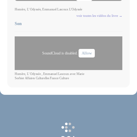
Homère, L’ Odyssée, Emmanuel Lascoux L'Odyssée
voir toutes les vidéos du livre →
Son
Allow
SoundCloud is disabled.
Homère, L’ Odyssée , Emmanuel Lascoux avec Marie
Sorbier Affaires Culturelles France Culture