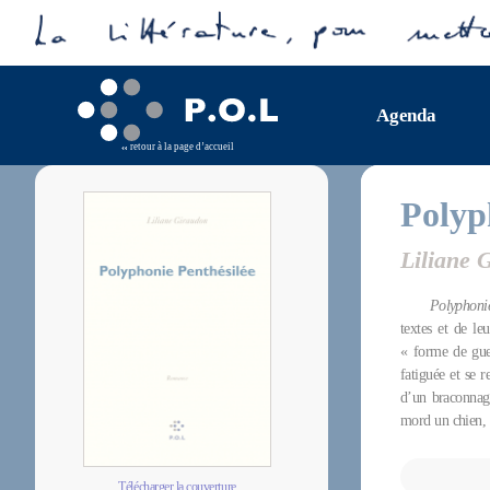
Agenda
retour à la page d’accueil
Polyp
Liliane 
Polyphonie
textes et de l
« forme de guer
fatiguée et se 
d’un braconnag
mord un chien, 
Télécharger la couverture