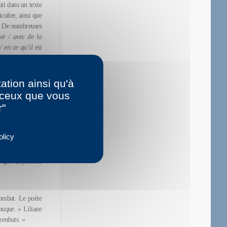
it dans un texte
culier, ainsi que
 ». De nombreuses
oir / avec de la
/ en ce qu’il est
re de Penthésilée
ation ainsi qu'à
r ceux que vous
r"
olicy
e que les femmes
combat. Le poète
 nuque
. » Liliane
 combats.
»