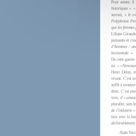
Pour autant, il
historiques
». 
surtout, «
le co
Polyphonie Pen
que les femmes f
Liliane Giraud
puissante et cru
d’hommes / une 
horizontale.
»
De cette guerre
toi.
» «
Nimoisa
Henri Deluy, mo
vivant. C’est u
suffît à montrer
deux. C’est peut
voix, d’«
amazon
pluralité, sans l
de l’industrie
»
face avec la la
déchirablement
Alain Nico