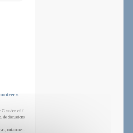
montrer »
ne Giraudon où il
t, de discussions
 livre, notamment