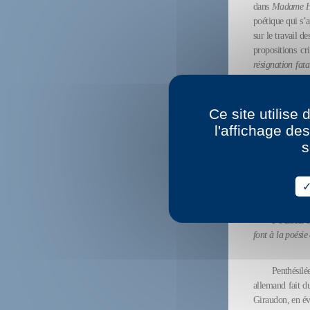
dans
Madame H
poétique qui s’a
sur le travail d
propositions cr
résignation fata
advenu d’elles 
qui est réintrodu
Ce site utilise
l'affichage de
Lisez l’in
s
Liliane
POÉSIE
D
font à la poésie 
Penthésilé
allemand fait du
Giraudon, en év