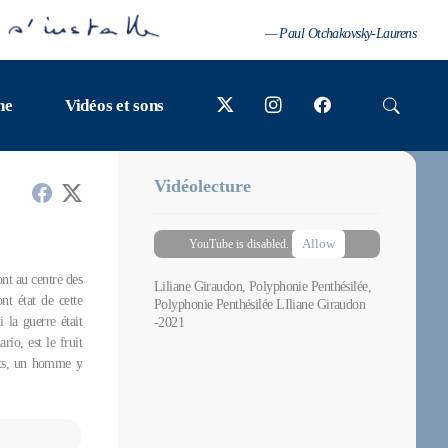
— Paul Otchakovsky-Laurens
ne
Vidéos et sons
Vidéolecture
Allow
YouTube is disabled.
ont au centre des
Liliane Giraudon, Polyphonie Penthésilée,
nt état de cette
Polyphonie Penthésilée LIliane Giraudon
 la guerre était
-2021
io, est le fruit
nts, un homme y