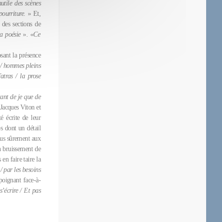
nutile des scènes
 pourriture.
» Et,
 des sections de
a poésie
». «
Ce
sant la présence
t / hommes pleins
atras / la prose
tant de je que de
-Jacques Viton et
é écrite de leur
s dont un détail
plus sûrement aux
un bruissement de
en faire taire la
/ par les besoins
poignant face-à-
s’écrire / Et pas