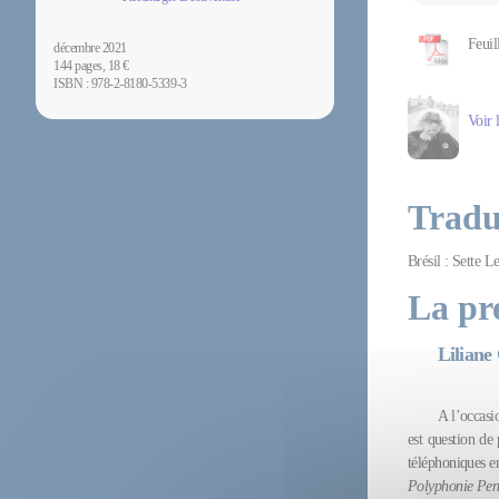
Feuil
décembre 2021
144 pages, 18 €
ISBN : 978-2-8180-5339-3
Voir 
Tradu
Brésil : Sette Le
La pr
Liliane
A l’occasi
est question de 
téléphoniques 
Polyphonie Pent