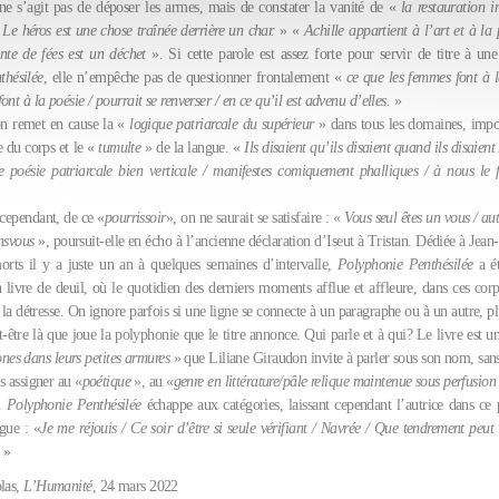
 ne s’agit pas de déposer les armes, mais de constater la vanité de «
la restauration i
«
Le héros est une chose traînée derrière un char.
» «
Achille appartient à l’art et à la
nte de fées est un déchet
». Si cette parole est assez forte pour servir de titre à une
thésilée
, elle n’empêche pas de questionner frontalement «
ce que les femmes font à l
ont à la poésie / pourrait se renverser / en ce qu’il est advenu d’elles.
»
on remet en cause la «
logique patriarcale du supérieur
» dans tous les domaines, impo
e du corps et le «
tumulte
» de la langue. «
Ils disaient qu’ils disaient quand ils disaien
poésie patriarcale bien verticale / manifestes comiquement phalliques / à nous le f
 cependant, de ce «
pourrissoir
», on ne saurait se satisfaire : «
Vous seul êtes un vous / au
nsvous
», poursuit-elle en écho à l’ancienne déclaration d’Iseut à Tristan. Dédiée à Jean
rts il y a juste un an à quelques semaines d’intervalle,
Polyphonie Penthésilée
a ét
n livre de deuil, où le quotidien des derniers moments afflue et affleure, dans ces corp
 la détresse. On ignore parfois si une ligne se connecte à un paragraphe ou à un autre, 
-être là que joue la polyphonie que le titre annonce. Qui parle et à qui? Le livre est 
es dans leurs petites armures
» que Liliane Giraudon invite à parler sous son nom, sans 
es assigner au «
poétique
», au «
genre en littérature/pâle relique maintenue sous perfusion 
.
Polyphonie Penthésilée
échappe aux catégories, laissant cependant l’autrice dans ce 
ngue : «
Je me réjouis / Ce soir d’être si seule vérifiant / Navrée / Que tendrement peut 
. »
las,
L’Humanité
, 24 mars 2022