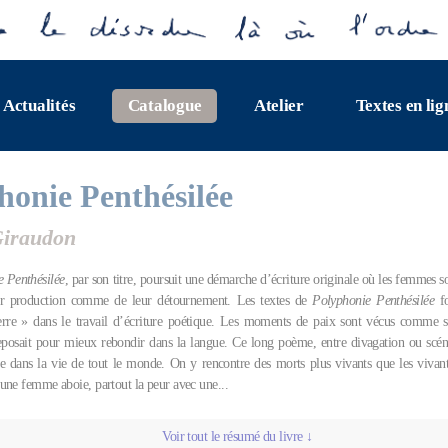
Actualités
Catalogue
Atelier
Textes en lig
honie Penthésilée
Giraudon
 Penthésilée
, par son titre, poursuit une démarche d’écriture originale où les femmes s
eur production comme de leur détournement. Les textes de
Polyphonie Penthésilée
fo
re » dans le travail d’écriture poétique. Les moments de paix sont vécus comme si
reposait pour mieux rebondir dans la langue. Ce long poème, entre divagation ou scénar
e dans la vie de tout le monde. On y rencontre des morts plus vivants que les viva
une femme aboie, partout la peur avec une...
Voir tout le résumé du livre ↓