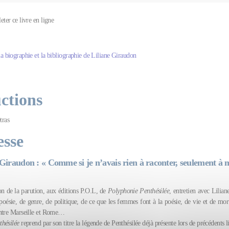
leter ce livre en ligne
la biographie et la bibliographie de Liliane Giraudon
ctions
tras
esse
 Giraudon : « Comme si je n’avais rien à raconter, seulement à 
on de la parution, aux éditions P.O.L, de
Polyphonie Penthésilée
, entretien avec Lilia
poésie, de genre, de politique, de ce que les femmes font à la poésie, de vie et de mor
entre Marseille et Rome…
hésilée
reprend par son titre la légende de Penthésilée déjà présente lors de précédents