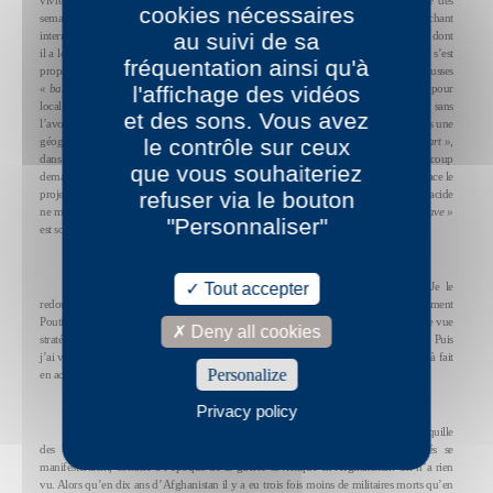
vivre à l’heure de la guerre. Comme il est parfaitement bilingue, Gran a passé des
cookies nécessaires
semaines à scruter les réactions des Russes en regardant leur télévision, en épluchant
internet, en lisant tout ce qu’il pouvait lire. Il en a tiré un de ces petits livres cinglants dont
au suivi de sa
il a le secret, « Z comme zombie », dans lequel il examine la fièvre nationaliste qui s’est
fréquentation ainsi qu'à
propagée au pays de Poutine à mesure que l’Ukraine était envahie par des blindés russes
« barbouillés »
» de la lettre Z. Gran en dissèque les cas les plus symptomatiques, pour
l'affichage des vidéos
localiser les origines du virus dans un bain culturel où l’on invoque Pouchkine sans
et des sons. Vous avez
l’avoir lu, dans une histoire violente et un
« amour coprophage »
pour Staline, dans une
géographie nourrie par l’idée que
le contrôle sur ceux
« les frontières de la Russie ne s’arrêtent nulle part »
,
dans un ressentiment contre l’Occident qui dépasse l’entendement. On s’est beaucoup
que vous souhaiteriez
demandé, depuis le 24 février, ce qui se passe dans la tête de Poutine. Gran, lui, déplace le
projecteur pour le braquer sur la psyché du peuple russe. Et même si son ironie très acide
refuser via le bouton
ne manque jamais de drôlerie, ce qu’il dévoile du
« mystère bordélique de l’âme slave »
"Personnaliser"
est souvent effrayant.
Comment avez-vous réagi, le24 février, lorsque la guerre a commencé ?
Devant un événement majeur comme celui-là, on est en état de choc. Je le
Tout accepter
redoutais, parce que j’ai vu ce qu’ont fait les Russes en Tchétchénie, puis comment
Poutine a annexé la Crimée. Mais j’avais un petit espoir. D’autant que, d’un point de vue
Deny all cookies
stratégique, ce que Poutine a fait est stupide. Ça a même été ma première pensée... Puis
j’ai vite constaté la naissance des zombies. Ils étaient dans une extase intérieure, tout à fait
Personalize
en accord avec Poutine.
Qui sont-ils, ces «zombies » ?
Privacy policy
Le zombie, c’est celui qui préfère la mort de son propre enfant à la vie tranquille
des Ukrainiens. Naïvement, je pensais que les parents des soldats russes tués se
manifesteraient, comme à l’époque de la guerre soviétique en Afghanistan. On n’a rien
vu. Alors qu’en dix ans d’Afghanistan il y a eu trois fois moins de militaires morts qu’en