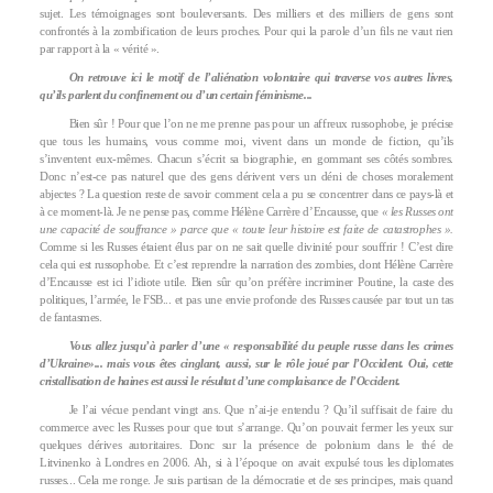
sujet. Les témoignages sont bouleversants. Des milliers et des milliers de gens sont
confrontés à la zombification de leurs proches. Pour qui la parole d’un fils ne vaut rien
par rapport à la « vérité ».
On retrouve ici le motif de l’aliénation volontaire qui traverse vos autres livres,
qu’ils parlent du confinement ou d’un certain féminisme...
Bien sûr ! Pour que l’on ne me prenne pas pour un affreux russophobe, je précise
que tous les humains, vous comme moi, vivent dans un monde de fiction, qu’ils
s’inventent eux-mêmes. Chacun s’écrit sa biographie, en gommant ses côtés sombres.
Donc n’est-ce pas naturel que des gens dérivent vers un déni de choses moralement
abjectes ? La question reste de savoir comment cela a pu se concentrer dans ce pays-là et
à ce moment-là. Je ne pense pas, comme Hélène Carrère d’Encausse, que
« les Russes ont
une capacité de souffrance » parce que « toute leur histoire est faite de catastrophes ».
Comme si les Russes étaient élus par on ne sait quelle divinité pour souffrir ! C’est dire
cela qui est russophobe. Et c’est reprendre la narration des zombies, dont Hélène Carrère
d’Encausse est ici l’idiote utile. Bien sûr qu’on préfère incriminer Poutine, la caste des
politiques, l’armée, le FSB... et pas une envie profonde des Russes causée par tout un tas
de fantasmes.
Vous allez jusqu’à parler d’une « responsabilité du peuple russe dans les crimes
d’Ukraine»... mais vous êtes cinglant, aussi, sur le rôle joué par l’Occident. Oui, cette
cristallisation de haines est aussi le résultat d’une complaisance de l’Occident.
Je l’ai vécue pendant vingt ans. Que n’ai-je entendu ? Qu’il suffisait de faire du
commerce avec les Russes pour que tout s’arrange. Qu’on pouvait fermer les yeux sur
quelques dérives autoritaires. Donc sur la présence de polonium dans le thé de
Litvinenko à Londres en 2006. Ah, si à l’époque on avait expulsé tous les diplomates
russes... Cela me ronge. Je suis partisan de la démocratie et de ses principes, mais quand