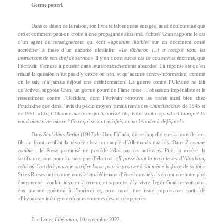
Germe pourri.
Dans ce désert de la raison, son livre se fait enquête enragée, aussi douloureuse que
drôle: comment peut-on croire à une propagande aussi mal fichue? Gran rapporte le cas
d’un agent du renseignement qui écrit
«signature illisible»
sur un document censé
accréditer la thèse d’un nazisme ukrainien:
«Le tâcheron [...] a recopié texto les
instructions de son chef de service.»
Il y en a cent autres cas de couleuvres énormes, que
l’écrivain s’amuse à pousser dans leurs retranchements absurdes. La réponse est qu’en
réalité la question n’est pas d’y croire ou non, et qu’aucune contre-information, comme
on le sait, n’a jamais déjoué une désinformation. La guerre contre l’Ukraine ne fait
qu’activer, suppose Gran, un germe pourri de l’âme russe : l’obsession impérialiste et le
ressentiment contre l’Occident, dont l’écrivain retrouve les traces aussi bien chez
Pouchkine que dans l’avis du pékin moyen, jamais remis des
«humiliations»
de 1945 et
de 1991:
«Oui, l’Ukraine mérite ce qui lui arrive! Ah, ils ont voulu rejoindre l’Europe? Ils
voudraient vivre mieux ? Ceux qui se sont goinfrés, on va les aider à déféquer!»
Dans
Seul dans Berlin
(1947)de Hans Fallada, on se rappelle que la mort de leur
fils au front instillait la révolte chez un couple d’Allemands nazifiés. Dans
Z comme
zombie
, le Russe poutinisé ne possède hélas pas cet anticorps. Pire, la misère, la
souffrance, sont pour lui un signe d’élection:
«II passe haut la main le test d’Abraham,
celui où l’on doit pouvoir sacrifier Isaac pour se prouver à soi-même la force de sa foi.»
Si ces Russes ont comme nous la «malédiction» d’êtres humains, ils en ont une autre plus
dangereuse : vouloir inspirer la terreur, et supporter d’y vivre. Iegor Gran ne voit pour
eux aucune guérison à l’horizon et, pour nous, une issue impuissante: sortir de
«l’hypnose» indulgente où nous sommes devant ce «peuple»
Eric Loret,
Libération
, 10 septembre 2022.