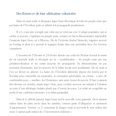
Des Russes et de leur aliénation volontaire
Dans un essai acide et décapant, legor Gran décortique la folie du peuple russe qui,
par haine de l’Occident, gobe et adhère à la propagande poutinienne.
II n’y a pas pire aveugle que celui qui ne veut pas voir. L’adage populaire, qui se
vérifie si souvent, s’applique au peuple russe, comme en fait la démonstration implacable
l’essayiste legor Gran, né à Moscou, fils de l’écrivain Andreï Siniavski, naguère envoyé
au Goulag et dont il a raconté le tragique destin dans son précédent livre
Les Services
compétents
L’invasion de l’Ukraine le 24 février dernier sur ordre de Poutine fournit la trame
de cet opuscule acide et décapant sur la « zombification » du peuple russe par son
président-dictateur et ses vastes moyens de propagande. Sa démonstration est par
moments ahurissante, tant les preuves de la bêtise locale sont accablantes. On en rirait si
l’on ne devait en pleurer. La haine de l’Occident alimentée depuis des lustres par le
Kremlin pour camoufler ses turpitudes, sa corruption généralisée, ses crimes - a servi de
combustible pour « nazifier» les Ukrainiens, sans autre forme de procès. II faut vraiment
être devenu un zombie, insiste legor Gran, pour vouloir envoyer ses enfants à l’abattoir
au nom d’une idéologie frelatée plutôt que d’ouvrir les yeux. La vérité est congédiée au
profit d’une
«adhésion fervente»
à ce délire généralisé.
Dans le Z, affiché partout, legor Gran voit la nouvelle croix gammée. On le dessine
même dans les plats servis dans les assiettes, comme geste d’allégeance et sentiment
d’appartenance. Surtout, ce Z contamine la langue russe et pervertit le sens même des
mots. L’auteur parle même de
«l’incontinence zédienne ».