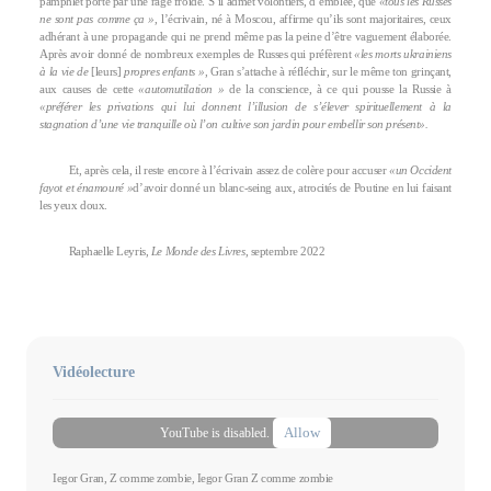
pamphlet porté par une rage froide. S’il admet volontiers, d’emblée, que
«tous les Russes
ne sont pas comme ça »
, l’écrivain, né à Moscou, affirme qu’ils sont majoritaires, ceux
adhérant à une propagande qui ne prend même pas la peine d’être vaguement élaborée.
Après avoir donné de nombreux exemples de Russes qui préfèrent
«les morts ukrainiens
à la vie de
[leurs]
propres enfants »
, Gran s’attache à réfléchir, sur le même ton grinçant,
aux causes de cette
«automutilation »
de la conscience, à ce qui pousse la Russie à
«préférer les privations qui lui donnent l’illusion de s’élever spirituellement à la
stagnation d’une vie tranquille où l’on cultive son jardin pour embellir son présent».
Et, après cela, il reste encore à l’écrivain assez de colère pour accuser
«un Occident
fayot et énamouré »
d’avoir donné un blanc-seing aux, atrocités de Poutine en lui faisant
les yeux doux.
Raphaelle Leyris,
Le Monde des Livres
, septembre 2022
Vidéolecture
Allow
YouTube is disabled.
Iegor Gran, Z comme zombie, Iegor Gran Z comme zombie