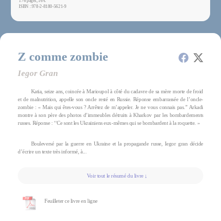
176 pages, 16 €
ISBN : 978-2-8180-5621-9
Z comme zombie
Iegor Gran
Katia, seize ans, coincée à Marioupol à côté du cadavre de sa mère morte de froid
et de malnutrition, appelle son oncle resté en Russie. Réponse embarrassée de l’oncle-
zombie : « Mais qui êtes-vous ? Arrêtez de m’appeler. Je ne vous connais pas.’’ Arkadi
montre à son père des photos d’immeubles détruits à Kharkov par les bombardements
russes. Réponse : ‘‘Ce sont les Ukrainiens eux-mêmes qui se bombardent à la roquette. »
Bouleversé par la guerre en Ukraine et la propagande russe, Iegor gran décide
d’écrire un texte très informé, à...
Voir tout le résumé du livre ↓
Feuilleter ce livre en ligne