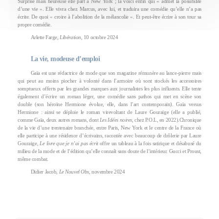
Surprise mais heureuse elle part à New York ; la voici enfin qui « admet la possibilité
d’une vie ». Elle vivra chez Marcus, avec lui, et traduira une comédie qu’elle n’a pas
écrite. De quoi « croire à l’abolition de la mélancolie ». Et peut-être écrire à son tour sa
propre comédie.
Arlette Farge,
Libération
, 10 octobre 2024
La vie, modeuse d’emploi
Gaïa est une rédactrice de mode que son magazine rémunère au lance-pierre mais
qui peut au moins piocher à volonté dans l’armoire où sont stockés les accessoires
somptueux offerts par les grandes marques aux journalistes les plus influents. Elle tente
également d’écrire un roman léger, une comédie sans pathos qui met en scène son
double (son héroïne Hermione évolue, elle, dans l’art contemporain). Gaïa versus
Hermione : ainsi se déploie le roman virevoltant de Laure Gouraige (elle a publié,
comme Gaïa, deux autres romans, dont
Les Idées noires
, chez P.O.L, en 2022).Chronique
de la vie d’une trentenaire branchée, entre Paris, New York et le centre de la France où
elle participe à une résidence d’écrivains, racontée avec beaucoup de drôlerie par Laure
Gouraige,
Le livre que je n’ai pas écrit
offre un tableau à la fois satirique et désabusé du
milieu de la mode et de l’édition qu’elle connaît sans doute de l’intérieur. Gucci et Proust,
même combat.
Didier Jacob,
Le Nouvel Obs
, novembre 2024