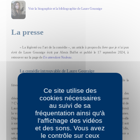
Voir la biographie et la bibliographie de Laure Gouraige
La presse
« La légèreté ou l’art de la comédie », un article à propos du
livre que je n’ai pas
écrit
de Laure Gouraige écrit par Alexis Buffet et publié le 17 septembre 2024, à
retrouver sur la page de
En attendant Nadeau
.
La comédie introuvable de Laure Gouraige
La romancière dresse le portrait d’une journaliste de mode à la recherche de la
frivolité face à la noirceur du monde.
Ce site utilise des
La comédie, celle, légère qui nous fait sourire, peut-elle nous préserver des
cookies nécessaires
désordres du monde, des situations anxiogènes et des récits de guerre qui nous entourent
? C’est la question complexe que se pose Gaïa, l’héroïne du
livre que je n’ai pas écrit
de
au suivi de sa
Laure Gouraige. Journaliste de mode, romancière (elle vient de sortir son deuxième livre)
fréquentation ainsi qu'à
la voici accablée par l’actualité, totalement annihilée par le sort des femmes afghanes.
Déprimée, désolée, elle décide pourtant d’écrire à nouveau : ce sera une comédie, dit-elle
l'affichage des vidéos
à son éditeur, un livre d’humour et de frivolité, dans lequel elle refuse même qu’il soit
et des sons. Vous avez
question d’amour, celui-ci peut faire si mal. Pourtant des doutes l’assaillent : autour d’elle,
ses amis n’ont aucune estime pour la comédie, même s’ils savent que « la France a
le contrôle sur ceux
tellement le culte du tragique ». La littérature se doit-elle d’être sérieuse ?