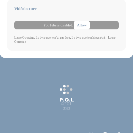
Vidéolecture
Allow
YouTube is disabled.
Laure Gouraige, Le livre que je n’ai pas écrit, Le livre que je n'ai pas écrit - Laure
Gouraige
© P.O.L
2022