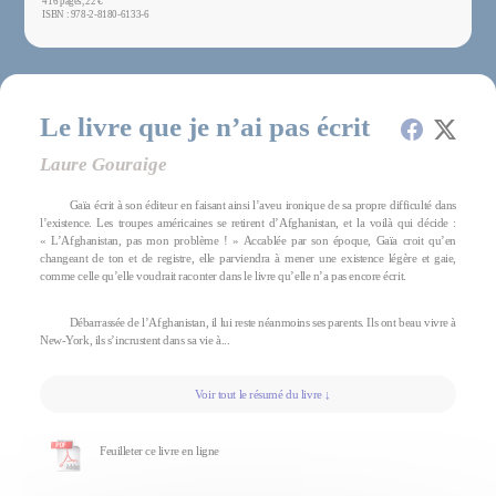
416 pages, 22 €
ISBN : 978-2-8180-6133-6
Le livre que je n’ai pas écrit
Laure Gouraige
Gaïa écrit à son éditeur en faisant ainsi l’aveu ironique de sa propre difficulté dans
l’existence. Les troupes américaines se retirent d’Afghanistan, et la voilà qui décide :
« L’Afghanistan, pas mon problème ! » Accablée par son époque, Gaïa croit qu’en
changeant de ton et de registre, elle parviendra à mener une existence légère et gaie,
comme celle qu’elle voudrait raconter dans le livre qu’elle n’a pas encore écrit.
Débarrassée de l’Afghanistan, il lui reste néanmoins ses parents. Ils ont beau vivre à
New-York, ils s’incrustent dans sa vie à...
Voir tout le résumé du livre ↓
Feuilleter ce livre en ligne