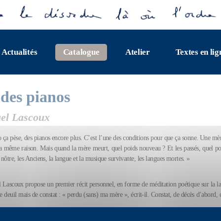
Actualités
Catalogue
Atelier
Textes en lig
 des pianos
l Lascoux
 ça pèse, des pianos encore plus. C’est l’une des conditions pour que ça sonne. Une mère
la même raison. Mais quand la mère meurt, quel poids nouveau ? Et les passés, quel p
e nôtre, les Anciens, la langue et la musique survivante, les langues mortes. »
ascoux propose un premier récit personnel, en forme de méditation poétique sur la lan
 deuil mais de constat : « perdu (sans) ma mère », écrit-il. Constat, de décès d’abord, 