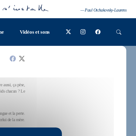
— Paul Otchakovsky-Laurens
ne
Vidéos et sons
 aussi, ça pèse,
oids chacun ? Le
gue et la perte.
celui de la mère.