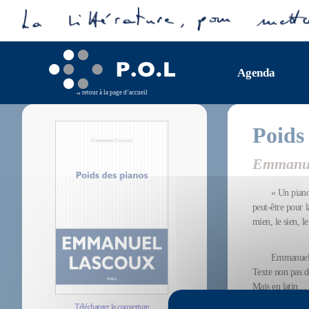
Agenda
retour à la page d’accueil
Poids
Emmanue
« Un piano
peut-être pour 
mien, le sien, l
Emmanuel L
Texte non pas de
Mais en latin,...
Télécharger la couverture