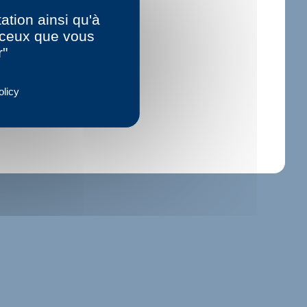
ation ainsi qu'à
r ceux que vous
r"
olicy