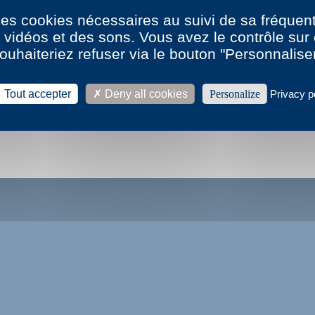
Voir tout le résumé du livre ↓
 des cookies nécessaires au suivi de sa fréquent
s vidéos et des sons. Vous avez le contrôle su
leter ce livre en ligne
ouhaiteriez refuser via le bouton "Personnalise
Tout accepter
Deny all cookies
Personalize
Privacy p
la biographie et la bibliographie d'Emmanuel Lascoux