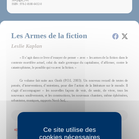
384 pages, 24 €
ISBN : 978-2-8180-6432-0
Les Armes de la fiction
Leslie Kaplan
« Il s’agit dans ce livre d’essayer de penser « avec » les armes de la fiction dans le
contexte mortifère actuel, celui du stade grotesque du capitalisme, d’affirmer, contre le
catastrophisme, le possible qui va avec la fiction. »
Ce volume fait suite aux
Outils
(P.O.L 2003). Un nouveau recueil de textes de
pensée, d’interventions, d’entretiens, pour dire l’action de la littérature sur le monde. Il
s’agit d’accompagner « les nouvelles façons de voir, de sentir, de vivre, tous les
nouveaux soulèvements, et les constructions, les nouveaux chantiers, même éphémères,
urbanisme, musiques, rapports Nord-Sud,...
Voir tout le résumé du livre ↓
Ce site utilise des
Feuilleter ce livre en ligne
cookies nécessaires