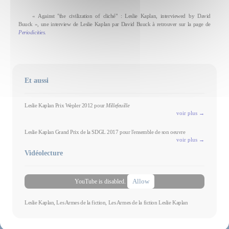
« Against "the civilization of cliché" : Leslie Kaplan, interviewed by David
Buuck », une interview de Leslie Kaplan par David Buuck à retrouver sur la page de
Periodicities
.
Et aussi
Leslie Kaplan Prix Wepler 2012 pour
Millefeuille
voir plus →
Leslie Kaplan Grand Prix de la SDGL 2017 pour l'ensemble de son oeuvre
voir plus →
Vidéolecture
Allow
YouTube is disabled.
Leslie Kaplan, Les Armes de la fiction, Les Armes de la fiction Leslie Kaplan