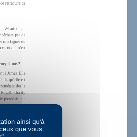
de retraduire ce
 de Wharton que
empêchées par de
 les montagnes du
nement qui n’est
Henry James?
ent à James. Elle
irais qu’elle est
nquiétant dès le
 Royall. Charity
le possédait une
 francisation du
qui n’est pas le
ndre sa sobriété
ation ainsi qu'à
r ceux que vous
r"