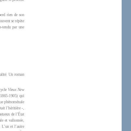
perd rien de son
souvent se répète
us-tendu par une
ualité. Un roman
cycle
Vieux New
(1865-1905) qui
ique phénoménale
ait l’héritière -,
stueux de l’État
le et vallonnée,
 L’un et l’autre