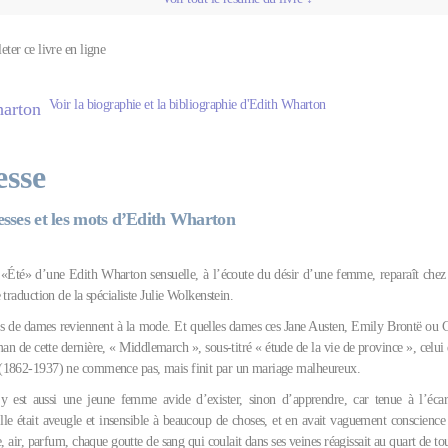
leter ce livre en ligne
Voir la biographie et la bibliographie d'Edith Wharton
esse
esses et les mots d’Edith Wharton
 «Été» d’une Edith Wharton sensuelle, à l’écoute du désir d’une femme, reparaît chez
 traduction de la spécialiste Julie Wolkenstein.
 de dames reviennent à la mode. Et quelles dames ces Jane Austen, Emily Brontë ou 
an de cette dernière, « Middlemarch », sous-titré « étude de la vie de province », celu
(1862-1937) ne commence pas, mais finit par un mariage malheureux.
y est aussi une jeune femme avide d’exister, sinon d’apprendre, car tenue à l’écar
Elle était aveugle et insensible à beaucoup de choses, et en avait vaguement conscience
e, air, parfum, chaque goutte de sang qui coulait dans ses veines réagissait au quart de to