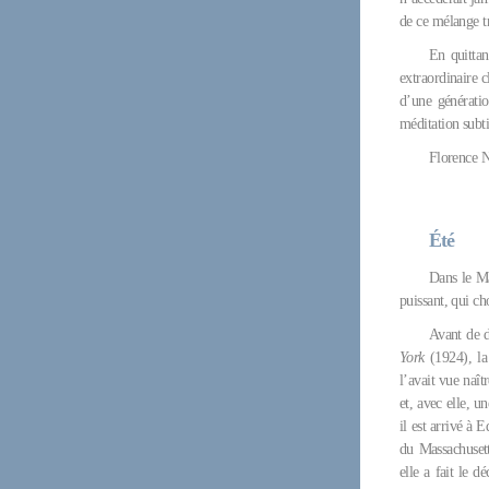
de ce mélange tr
En quittan
extraordinaire c
d’une génératio
méditation subti
Florence N
Été
Dans le Ma
puissant, qui ch
Avant de 
York
(1924), la
l’avait vue naî
et, avec elle, un
il est arrivé à
du Massachusett
elle a fait le 