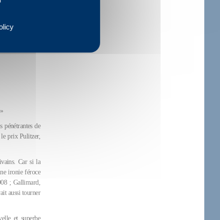
 ce qu’elle fait.
 une victime, elle
olicy
st une inversion
e.
 »
s pénétrantes de
e prix Pulitzer,
ivains. Car si la
ne ironie féroce
08 ; Gallimard,
ait aussi tourner
elle et superbe