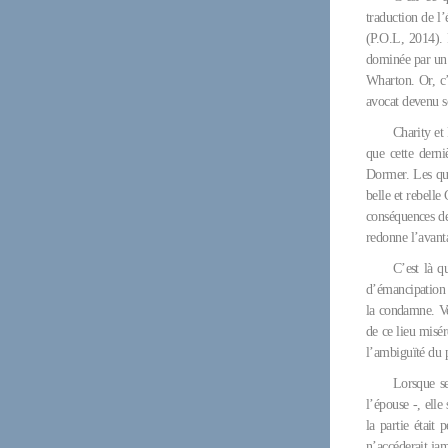
traduction de l’
(P.O.L, 2014).
dominée par un
Wharton. Or, c’
avocat devenu s
Charity et
que cette derni
Dormer. Les qua
belle et rebelle
conséquences de
redonne l’avant
C’est là q
d’émancipation s
la condamne. Ve
de ce lieu misér
l’ambiguïté du p
Lorsque se
l’épouse -, ell
la partie était
n’accéderait jam