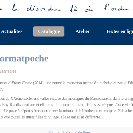
Actualités
Catalogue
Atelier
Textes en lig
formatpoche
harton
uccès d’
Ethan Frome
(2014), une nouvelle traduction inédite d’un chef-d’œuvre d’Ed
in.
but du XXème siècle, une vallée reculée des montagnes du Massachusetts, dans le village
Royall a dix-neuf ans et elle ne se fait aucune illusion. Elle s’est résignée à une vie 
u’elle passe à dépoussiérer et ordonner la minuscule bibliothèque municipale. Elle a bea
te que toutes les autres filles du village, elle se sait aussi différente....
Voir tout le résumé du livre ↓