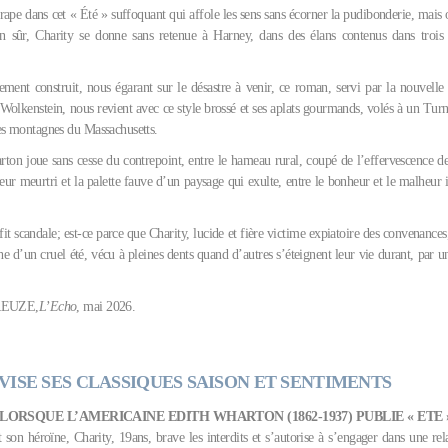
ttrape dans cet « Été » suffoquant qui affole les sens sans écorner la pudibonderie, mais
n sûr, Charity se donne sans retenue à Harney, dans des élans contenus dans trois 
ment construit, nous égarant sur le désastre à venir, ce roman, servi par la nouvelle 
e Wolkenstein, nous revient avec ce style brossé et ses aplats gourmands, volés à un Turn
es montagnes du Massachusetts.
ton joue sans cesse du contrepoint, entre le hameau rural, coupé de l’effervescence des 
teur meurtri et la palette fauve d’un paysage qui exulte, entre le bonheur et le malheur
t scandale; est-ce parce que Charity, lucide et fière victime expiatoire des convenances, 
he d’un cruel été, vécu à pleines dents quand d’autres s’éteignent leur vie durant, par 
REUZE,
L’Echo
, mai 2026.
VISE SES CLASSIQUES SAISON ET SENTIMENTS
, LORSQUE L’AMERICAINE EDITH WHARTON (1862-1937) PUBLIE « ETE 
t son héroïne, Charity, 19ans, brave les interdits et s’autorise à s’engager dans une re