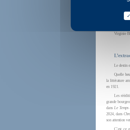
J.W.
Ce n’
Elle a une curios
assume ses dési
du regard habit
Virginie
L’extra
Le destin 
Quelle heu
la littérature 
en 1921.
Les rééditi
grande bourgeoi
dans
Le Temps 
2024, dans
Chr
son attention ve
C’est ce 