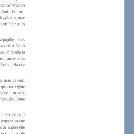
oman de Wharton
, North Dormer,
disgrâces
», note
ecueillie par un
a pupille, tandis
 croquis à North
el on cueille la
vec Harney et les
âcheté de Harney
n, mais ce désir
n que son origine
jettent sur ceux
é farouche. Toute
 de Harney qu’il
 toujours su que
onde auquel elle
gueil :il procède