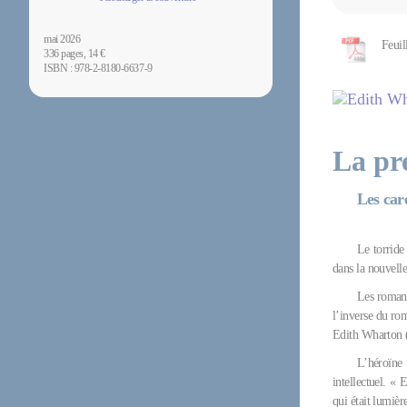
mai 2026
Feuil
336 pages, 14 €
ISBN : 978-2-8180-6637-9
La pr
Les car
Le torride
dans la nouvelle
Les romans
l’inverse du rom
Edith Wharton 
L’héroïne 
intellectuel. « 
qui était lumièr