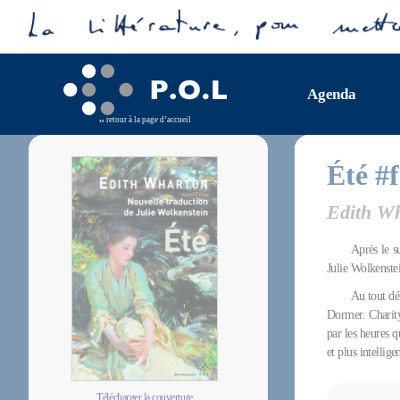
Agenda
retour à la page d’accueil
Été #
Edith W
Après le s
Julie Wolkenste
Au tout dé
Dormer. Charity 
par les heures q
et plus intelligen
Télécharger la couverture