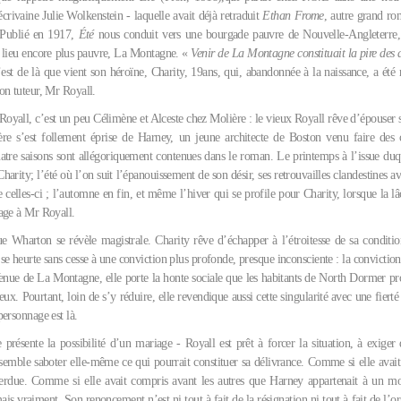
écrivaine Julie Wolkenstein - laquelle avait déjà retraduit
Ethan Frome
, autre grand r
 Publié en 1917,
Été
nous conduit vers une bourgade pauvre de Nouvelle-Angleterre
 lieu encore plus pauvre, La Montagne. «
Venir de La Montagne constituait la pire des 
est de là que vient son héroïne, Charity, 19ans, qui, abandonnée à la naissance, a été r
on tuteur, Mr Royall.
 Royall, c’est un peu Célimène et Alceste chez Molière : le vieux Royall rêve d’épouser s
ère s’est follement éprise de Harney, un jeune architecte de Boston venu faire des
tre saisons sont allégoriquement contenues dans le roman. Le printemps à l’issue duqu
 Charity; l’été où l’on suit l’épanouissement de son désir, ses retrouvailles clandestines a
 celles-ci ; l’automne en fin, et même l’hiver qui se profile pour Charity, lorsque la l
age à Mr Royall.
ue Wharton se révèle magistrale. Charity rêve d’échapper à l’étroitesse de sa conditio
e heurte sans cesse à une conviction plus profonde, presque inconsciente : la convictio
nue de La Montagne, elle porte la honte sociale que les habitants de North Dormer pro
eux. Pourtant, loin de s’y réduire, elle revendique aussi cette singularité avec une fiert
ersonnage est là.
 présente la possibilité d’un mariage - Royall est prêt à forcer la situation, à exiger
e semble saboter elle-même ce qui pourrait constituer sa délivrance. Comme si elle avait
 perdue. Comme si elle avait compris avant les autres que Harney appartenait à un m
ais vraiment. Son renoncement n’est ni tout à fait de la résignation ni tout à fait de l’or