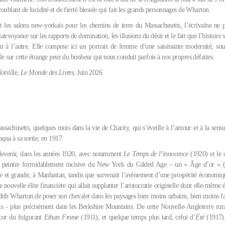
oublant de lucidité et de fierté blessée qui fait les grands personnages de Wharton.
t les salons new-yorkais pour les chemins de terre du Massachusetts, l’écrivaine ne 
lairvoyance sur les rapports de domination, les illusions du désir et le fait que l’histoire 
n à l’autre. Elle compose ici un portrait de femme d’une saisissante modernité, so
le sur cette étrange peur du bonheur qui nous conduit parfois à nos propres défaites.
oiville,
Le Monde des Livres
, Juin 2026
ssachusetts, quelques mois dans la vie de Charity, qui s’éveille à l’amour et à la sens
oqua à sa sortie, en 1917.
devenir, dans les années 1920, avec notamment
Le Temps de l’innocence
(1920) et le 
 peintre formidablement incisive du New York du Gilded Age – un « Âge d’or » 
tre et grandir, à Manhattan, tandis que survenait l’avènement d’une prospérité économ
e nouvelle élite financière qui allait supplanter l’aristocratie originelle dont elle-même ét
 Edith Wharton de poser son chevalet dans les paysages bien moins urbains, bien moins fa
s - plus précisément dans les Berkshire Mountains. De cette Nouvelle-Angleterre rura
décor du fulgurant
Ethan Frome
(1911), et quelque temps plus tard, celui d’
Été
(1917).