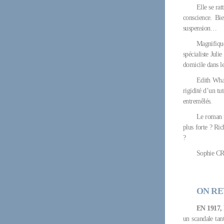
Elle se ra
conscience. Bie
suspension…
Magnifique
spécialiste Juli
domicile dans l
Edith Whar
rigidité d’un tu
entremêlés.
Le roman fi
plus forte ? Ric
?
Sophie C
ON RE
EN 1917
un scandale tan