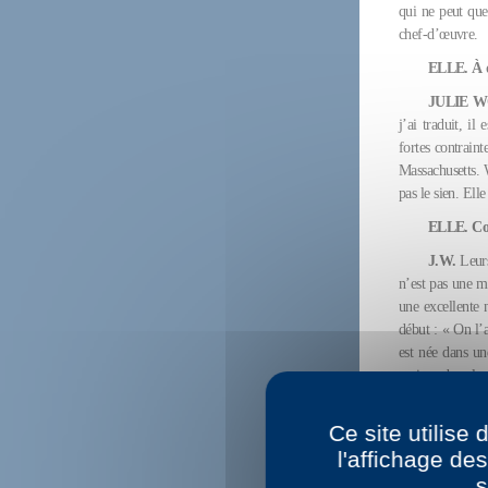
qui ne peut que
chef-d’œuvre.
ELLE. À q
JULIE 
j’ai traduit, i
fortes contraint
Massachusetts. 
pas le sien. Ell
ELLE. Com
J.W.
Leurs
n’est pas une mo
une excellente 
début : « On l’
est née dans un
maison dans la 
texte - les tra
cas dans ma tra
Ce site utilise
originale.
l'affichage de
ELLE. Y a
s