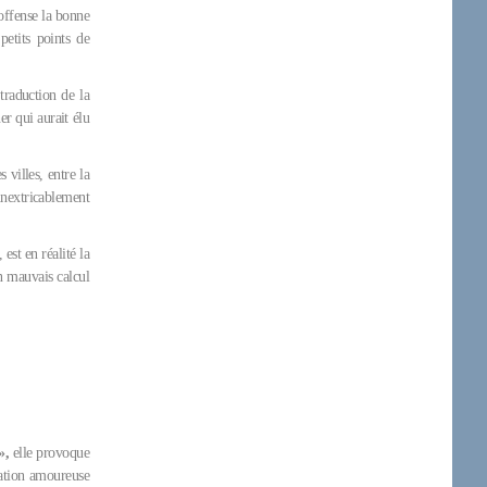
 offense la bonne
petits points de
traduction de la
er qui aurait élu
villes, entre la
 inextricablement
est en réalité la
un mauvais calcul
»,
elle provoque
lation amoureuse