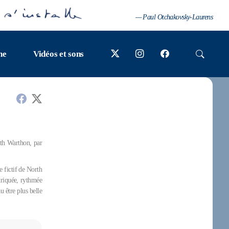
— Paul Otchakovsky-Laurens
ne
Vidéos et sons
ith Warthon, par
 fictif de North
étriquée, rythmée
u être plus belle