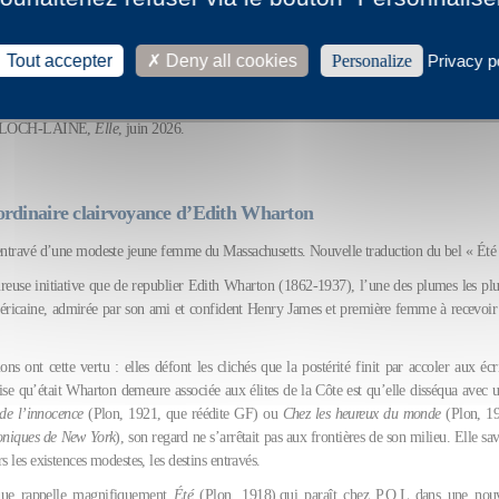
est pas un roman féministe, mais il est moderne dans la mesure où Charity sait très bien
ité sensuelle, elle ne se fait pas d’illusions sur la suite de cette relation. Elle n’est pas
Tout accepter
Deny all cookies
Personalize
Privacy p
rs. Il y a une scène étonnante elle observe son amant à demi nu sans qu’il le sache. C’e
uellement porté dans les romans de l’époque par un homme sur une jeune et jolie femm
 BLOCH-LAINE,
Elle
, juin 2026.
ordinaire clairvoyance d’Edith Wharton
entravé d’une modeste jeune femme du Massachusetts. Nouvelle traduction du bel « Été
reuse initiative que de republier Edith Wharton (1862-1937), l’une des plumes les plu
américaine, admirée par son ami et confident Henry James et première femme à recevoir l
ons ont cette vertu : elles défont les clichés que la postérité finit par accoler aux écr
se qu’était Wharton demeure associée aux élites de la Côte est qu’elle disséqua avec u
de l’innocence
(Plon, 1921, que réédite GF) ou
Chez les heureux du monde
(Plon, 19
oniques de New York
), son regard ne s’arrêtait pas aux frontières de son milieu. Elle sav
rs les existences modestes, les destins entravés.
que rappelle magnifiquement
Été
(Plon, 1918),qui paraît chez P.O.L dans une nouv