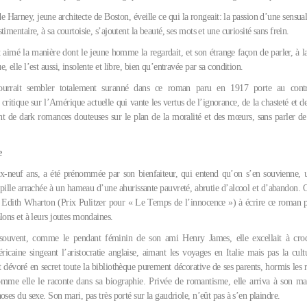
e Harney, jeune architecte de Boston, éveille ce qui la rongeait: la passion d’une sensual
timentaire, à sa courtoisie, s’ajoutent la beauté, ses mots et une curiosité sans frein.
t aimé la manière dont le jeune homme la regardait, et son étrange façon de parler, à la
, elle l’est aussi, insolente et libre, bien qu’entravée par sa condition.
urrait sembler totalement suranné dans ce roman paru en 1917 porte au contr
critique sur l’Amérique actuelle qui vante les vertus de l’ignorance, de la chasteté et de 
t de dark romances douteuses sur le plan de la moralité et des mœurs, sans parler de
e
ix-neuf ans, a été prénommée par son bienfaiteur, qui entend qu’on s’en souvienne,
upille arrachée à un hameau d’une ahurissante pauvreté, abrutie d’alcool et d’abandon. O
 Edith Wharton (Prix Pulitzer pour « Le Temps de l’innocence ») à écrire ce roman po
lons et à leurs joutes mondaines.
 souvent, comme le pendant féminin de son ami Henry James, elle excellait à croq
ricaine singeant l’aristocratie anglaise, aimant les voyages en Italie mais pas la cul
ait dévoré en secret toute la bibliothèque purement décorative de ses parents, hormis les 
mme elle le raconte dans sa biographie. Privée de romantisme, elle arriva à son ma
oses du sexe. Son mari, pas très porté sur la gaudriole, n’eût pas à s’en plaindre.