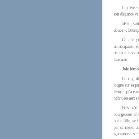
L’arrivée d
son élégance ves
«Elle avai
douce ». Brusque
Ce qui po
émancipateur et 
en nous inondan
littéraire.
Joie féroc
Charity, d
lorgne sur sa p
féroce qu’a eue
habituées aux sa
Présentée
bourgeoisie amé
petite fille, av
par sa mère, co
ignorante des ch