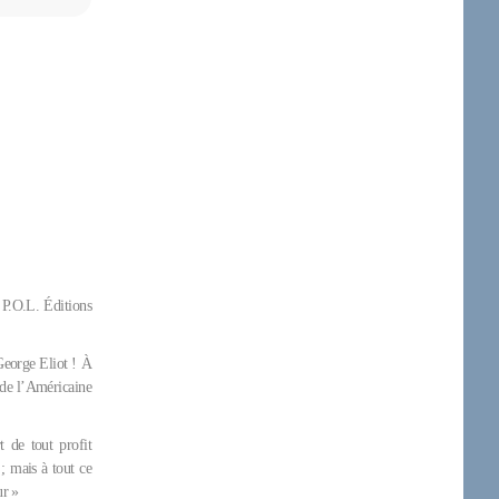
 P.O.L. Éditions
George Eliot ! À
i de l’Américaine
t de tout profit
 ; mais à tout ce
ur »