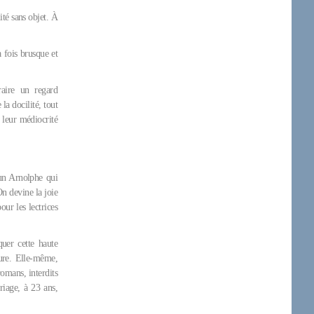
ité sans objet. À
 fois brusque et
aire un regard
la docilité, tout
 leur médiocrité
 un Arnolphe qui
n devine la joie
ur les lectrices
uer cette haute
ture. Elle-même,
romans, interdits
riage, à 23 ans,