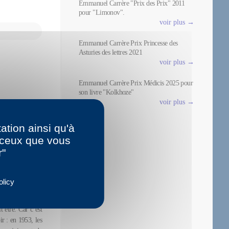
Emmanuel Carrère "Prix des Prix" 2011
pour "Limonov".
voir plus →
Emmanuel Carrère Prix Princesse des
Asturies des lettres 2021
voir plus →
Emmanuel Carrère Prix Médicis 2025 pour
son livre "Kolkhoze"
voir plus →
ation ainsi qu'à
r ceux que vous
r"
olicy
 être. Car c’est
ir : en 1953, les