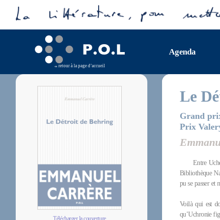
Agenda
retour à la page d’accueil
Le Dé
Grand prix
Prix Vale
Emmanue
Entre Ucho
Bibliothèque Nat
pu se passer et 
Voilà qui est do
qu’Uchronie fig
Télécharger la couverture