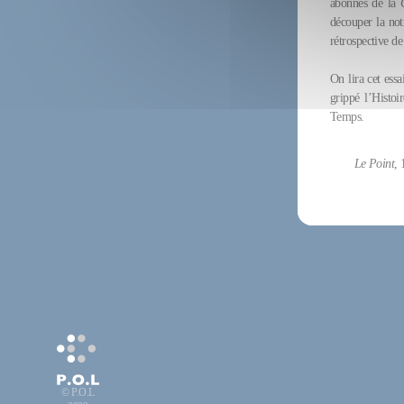
abonnés de la
découper la noti
rétrospective de
On lira cet essa
grippé l’Histoi
Temps.
Le Point
,
© P.O.L