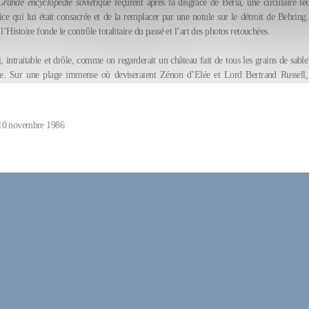
Grande encyclopédie soviétique
reçurent après la disgrâce de Beria, une circulaire le
ce qui lui était consacrée et de la remplacer par une notule sur le détroit de Behring.
 l’Histoire fonde le contrôle totalitaire du passé et l’art des photos retouchées.
i, intraitable et drôle, comme on regarderait un château fait de tous les grains de sabl
re. Sur une plage immense où deviseraient Zénon d’Elée et Lord Bertrand Russell, 
 10 novembre 1986