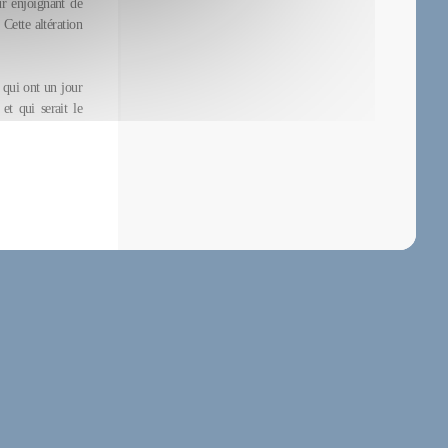
ur enjoignant de
 Cette altération
e qui ont un jour
et qui serait le