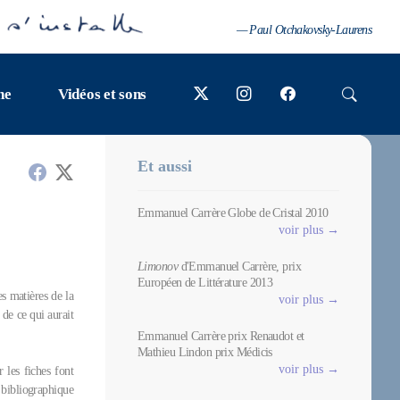
— Paul Otchakovsky-Laurens
ne
Vidéos et sons
Et aussi
Emmanuel Carrère Globe de Cristal 2010
voir plus →
Limonov
d'Emmanuel Carrère, prix
Européen de Littérature 2013
s matières de la
voir plus →
 de ce qui aurait
Emmanuel Carrère prix Renaudot et
Mathieu Lindon prix Médicis
voir plus →
r les fiches font
 bibliographique