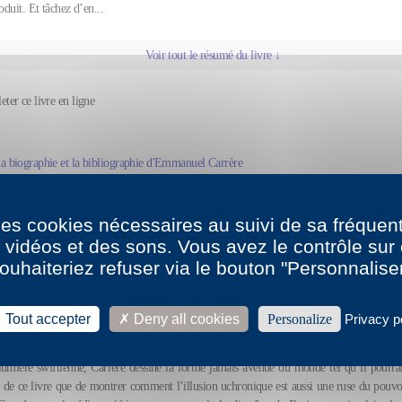
oduit. Et tâchez d’en...
Voir tout le résumé du livre ↓
leter ce livre en ligne
la biographie et la bibliographie d'Emmanuel Carrère
 des cookies nécessaires au suivi de sa fréquent
ctions
s vidéos et des sons. Vous avez le contrôle su
ouhaiteriez refuser via le bouton "Personnalise
za Verlag
Tout accepter
Deny all cookies
Personalize
Privacy p
esse
umière swiftienne, Carrère dessine la forme jamais avenue du monde tel qu’il pourrait
té de ce livre que de montrer comment l’illusion uchronique est aussi une ruse du pouvo