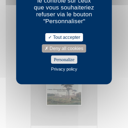
le contrôle sur ceux
que vous souhaiteriez
refuser via le bouton
Emmanuelle Pagano
Entretien avec Christine Gonzales - ''Entre les
"Personnaliser"
lignes'' - Radio Suisse Romande -
Allow
SoundCloud is disabled.
Tout accepter
Deny all cookies
Personalize
Privacy policy