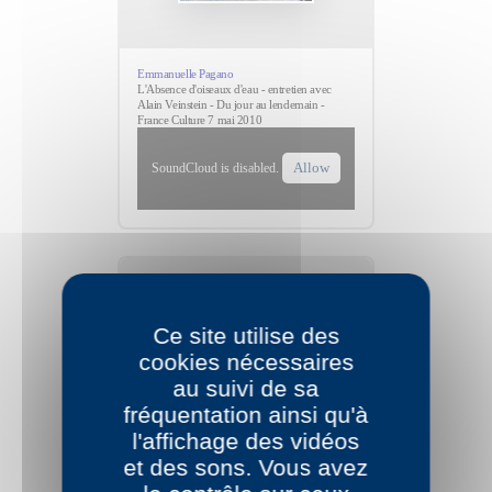
Emmanuelle Pagano
L'Absence d'oiseaux d'eau - entretien avec
Alain Veinstein - Du jour au lendemain -
France Culture 7 mai 2010
Allow
SoundCloud is disabled.
Ce site utilise des
cookies nécessaires
au suivi de sa
fréquentation ainsi qu'à
l'affichage des vidéos
et des sons. Vous avez