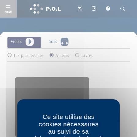
MENU
Vidéos
Sons
Les plus récentes
Auteurs
Livres
Allow
YouTube is disabled.
Ce site utilise des
cookies nécessaires
au suivi de sa