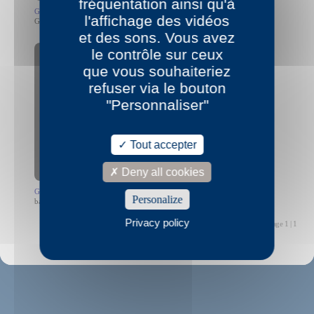
fréquentation ainsi qu'à
Gisèle Vienne
l'affichage des vidéos
Gisèle Vienne - 40 portraits - mars 2012
et des sons. Vous avez
le contrôle sur ceux
que vous souhaiteriez
refuser via le bouton
"Personnaliser"
Allow
YouTube is disabled.
Tout accepter
Deny all cookies
Gisèle Vienne
Personalize
bande annonce de Jerk Gisèle Vienne
Privacy policy
Page 1 | 1