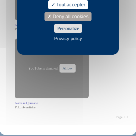
Tout accepter
Deny all cookies
Nathalie Quintane
Personalize
Pol.ogne
Privacy policy
Allow
YouTube is disabled.
Nathalie Quintane
Pol.universitaire
Page 1 | 1