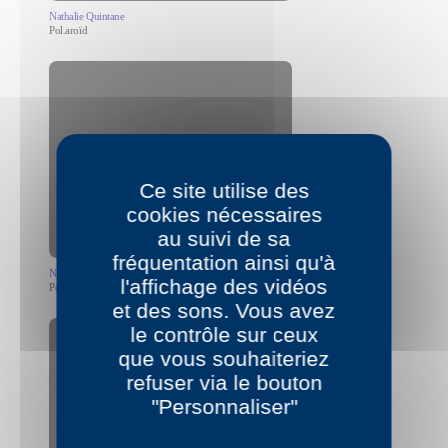
Nathalie Quintane
Pol.aroïd
Allow
YouTube is disabled.
Ce site utilise des
cookies nécessaires
au suivi de sa
fréquentation ainsi qu'à
Nathalie Quintane
l'affichage des vidéos
Pol.itique
et des sons. Vous avez
le contrôle sur ceux
que vous souhaiteriez
refuser via le bouton
"Personnaliser"
Allow
YouTube is disabled.