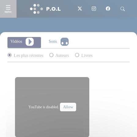
MENU
Vidéos
Sons
Les plus récentes
Auteurs
Livres
Allow
YouTube is disabled.