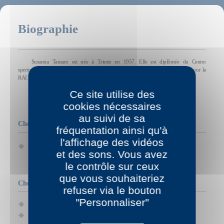
Biographie
Susanna Tamaro est née à Trieste en 1957. Elle est diplômée du Centro
sperimentale di cinematografia et a réalisé plusieurs documentaires scientifiques pour la
RAI. Son premier roman avait remporté le prix Elsa Morante.
Ce site utilise des
cookies nécessaires
au suivi de sa
Chez P.O.L
fréquentation ainsi qu'à
l'affichage des vidéos
Pour voix seule
(1993)
et des sons. Vous avez
le contrôle sur ceux
que vous souhaiteriez
Chez d'autres éditeurs
refuser via le bouton
"Personnaliser"
Cœur de lardon, École des loisirs, 1995
Le Parc magique, École des loisirs, 1996