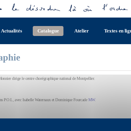
Actualités
Catalogue
Atelier
Textes en lig
aphie
onnier dirige le centre chorégraphique national de Montpellier.
ns P.O.L, avec Isabelle Waternaux et Dominique Fourcade
MW
.
L