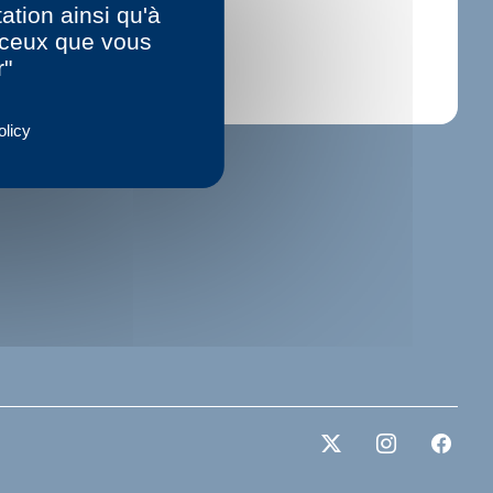
ation ainsi qu'à
r ceux que vous
r"
olicy