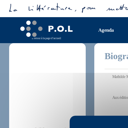
Agenda
retour à la page d’accueil
Biogr
Mathilde M
Aux éditio
Chez P.O.