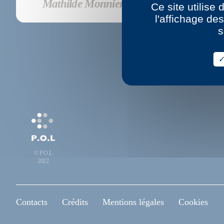
Mathilde Monnier
Ce site utilise
l'affichage de
MW
(2
s
© P.O.L
2022
Contacts
Crédits
Mentions légales
Cookies