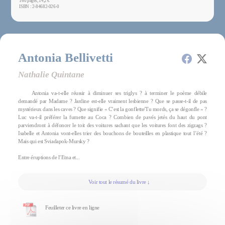
160 pages, 14,2 €
ISBN : 2-84682-026-0
Antonia Bellivetti
Nathalie Quintane
Antonia va-t-elle réussir à diminuer ses triglys ? à terminer le poème débile
demandé par Madame ? Jardine est-elle vraiment lesbienne ? Que se passe-t-il de pas
mystérieux dans les caves ? Que signifie « C’est la gonflette/Tu mords, ça se dégonfle » ?
Luc va-t-il préférer la fumette au Coca ? Combien de pavés jetés du haut du pont
parviendront à défoncer le toit des voitures sachant que les voitures font des zigzags ?
Isabelle et Antonia vont-elles trier des bouchons de bouteilles en plastique tout l’été ?
Mais qui est Sviadapok-Mursky ?
Entre éruptions de l’Etna et...
Voir tout le résumé du livre ↓
Feuilleter ce livre en ligne