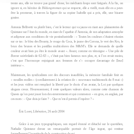
trente ans, elle ne trouve pas grand chose, les méchants loups sont fatigués. A la fin, on
ignore si, en héroïne de
Bildungsroman
qui se respecte, elle a vieilli, mais elle en a peut-
être la promesse, à travers la figure de sa copine Isabelle qui a pris, elle, une bizarre
graine.
Antonia Bellivetti va plutôt bien, c’est le lecteur qui va jaune en riant aux plaisanteries de
Quintane sur l’état du monde, en riant de l’apathie d’Antonia, de son adaptation amorphe
et adipeuse aux conditions de vie postindustrielle : « Toutes les couleurs s’étaient réunies
sur ce tas : le bleu des Bounty, le rouge du Coca, le jaune des Corona, le vert des Kro, le
brun des brunes et les pastillas multicolores des M&M’s. Elle se demanda de quelle
couleur avait bien pu être le monde avant ». Avant, comme en témoigne « Une pile de
Bonne soirée
datés de 62-63 », c’était pas bien fameux non plus, et, si l’on errait moins,
c’est que l’horoscope enjoignait aux femmes de s’« occuper davantage de [leur]
intérieur ».
Maintenant, les syndicalistes ont des discours inaudibles, la mémoire familiale finit en
« nouilles molles » (corollairement à la création de « nouveaux traditionnels du 8 mai »)
et les jeux vidéos ont remplacé la liberté par le choix d’un avatar, la Loi par quelques
slogans creux. Heureusement, il reste quelques valeurs sûres, comme cette chanson de
Queen qu’on peut jouer lors des enterrements et qui commence « en gros, en anglais, par
ces mots : – Que dois-je faire ? – Que m’est-il permis d’espérer ? »
Éric Loret,
Libération
, 26 août 2004
Grâce à ses jeux typographiques, son regard étonné et détaché sur le quotidien,
Nathalie Quintane dresse un remarquable portrait de l’âge ingrat, qui restitue
formellement l’incertitude de la construction de soi.