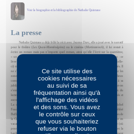
Voir la biographie et la bibliographie de Nathalie Quintane
La presse
Nathalie Quintane a déjà frôlé le récit avec
Jeanne Darc
, elle a joué avec le narratif
pour le théâtre (
Les Quasi-Monténégrins
) ou le cinéma (
Mortinsteinck
), il lui restait à
écrire un roman mais pas n’importe quel roman, ainsi qu’elle l’écrit sur la quatrième,
« un roman pour la jeunesse destiné aux adultes » ne voyons pas là un oxymoron : ce
livre est en effet POUR la jeunesse (au sens où il peut être lu comme une défense de celle-
ci) mais certainement inaccessible à elle ; réservé du moins à des lecteurs expérimentés. Il
Ce site utilise des
ne s’agit pourtant pas non plus d’un essai psycho-socio complaisant, larmoyant sur les
zones de non-droit. Quintane scrute la banlieue comme St Tropez, exotisme et lieux
cookies nécessaires
communs, pour les possibilités que cet espace offre à sa pensée, à sa cruauté, à sa
au suivi de sa
jubilation, à son questionnement de type carrollien (on peut s’ennuyer plus mais peut-on
s’ennuyer mieux ?!), à son écriture. Il y a d’abord (au sens où ça saute aux yeux du
fréquentation ainsi qu'à
lecteur plus que le reste, on est bien dans le roman) des noms, vrais ou empruntés et
l'affichage des vidéos
aucun de ceux qu’on attendrait.
La cité où vit (?), où (plus exactement) habite Antonia Bellivetti s’appelle Michel
et des sons. Vous avez
Foucault, sa meilleur copine Ité et son petit caïd de frère Luc, son jeu électronique préféré
le contrôle sur ceux
Buffalo Budget, sa sœur Boulimi, leur chat Cafard ; il y a aussi le MAC (Mères Actives de
la Cité !) et les marques des chaussures dont rêvent les adolescentes ; elles partent en
que vous souhaiteriez
vacances chez leur grand-mère à la Souterraine (ça existe vraiment) dans la Creuse (où
refuser via le bouton
pour piscine on peut dire « pistoche » !) qui a un essentiel « point commun » avec la
banlieue… ce sentiment qu’on ne pouvait pas en sortir (= on ne sort pas d’ici). Comment