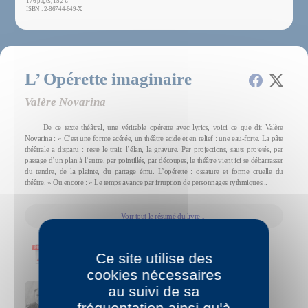
176 pages, 15,2 €
ISBN : 2-86744-649-X
L’ Opérette imaginaire
Valère Novarina
De ce texte théâtral, une véritable opérette avec lyrics, voici ce que dit Valère
Novarina : « C’est une forme acérée, un théâtre acide et en relief : une eau-forte. La pâte
théâtrale a disparu : reste le trait, l’élan, la gravure. Par projections, sauts projetés, par
passage d’un plan à l’autre, par pointillés, par découpes, le théâtre vient ici se débarrasser
du tendre, de la plainte, du partage ému. L’opérette : ossature et forme cruelle du
théâtre. » Ou encore : « Le temps avance par irruption de personnages rythmiques...
Voir tout le résumé du livre ↓
Feuilleter ce livre en ligne
Ce site utilise des
cookies nécessaires
au suivi de sa
Voir la biographie et la bibliographie de Valère Novarina
fréquentation ainsi qu'à