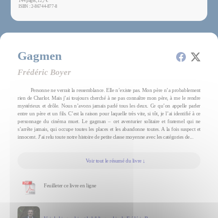
144 pages, 12,7 €
ISBN : 2-86744-877-8
Gagmen
Frédéric Boyer
Personne ne verrait la ressemblance. Elle n’existe pas. Mon père n’a probablement
rien de Charlot. Mais j’ai toujours cherché à ne pas connaître mon père, à me le rendre
mystérieux et drôle. Nous n’avons jamais parlé tous les deux. Ce qu’on appelle parler
entre un père et un fils. C’est la raison pour laquelle très vite, si tôt, je l’ai identifié à ce
personnage du cinéma muet. Le gagman – cet aventurier solitaire et fraternel qui ne
s’arrête jamais, qui occupe toutes les places et les abandonne toutes. A la fois suspect et
innocent. J’ai relu toute notre histoire de petite classe moyenne avec les catégories de...
Voir tout le résumé du livre ↓
Feuilleter ce livre en ligne