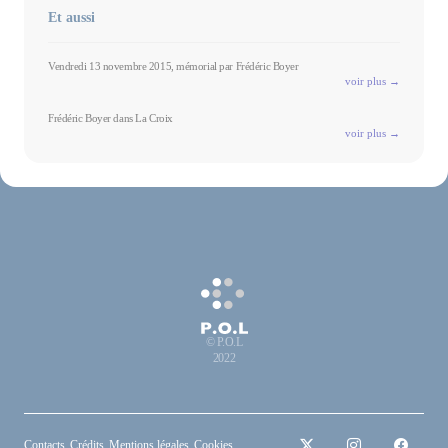
Et aussi
Vendredi 13 novembre 2015, mémorial par Frédéric Boyer
voir plus →
Frédéric Boyer dans La Croix
voir plus →
© P.O.L
2022
Contacts
Crédits
Mentions légales
Cookies