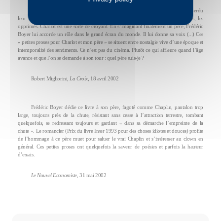
L’expérience fondatrice de Charlot est celle de l’exil, de tous ceux qui ont perdu
leur foyer. C’est le signe d’une résistance comme tous les malheureux, les idiots, les
opprimés. Charlot est une sorte de croyant. En s’imaginant finalement un père, Frédéric
Boyer lui accorde un rôle dans le grand écran du monde. Il lui donne sa voix (...) Ces
« petites proses pour Charlot et mon père » se situent entre nostalgie vive d’une époque et
intemporalité des sentiments. Ce n’est pas du cinéma. Plutôt ce qui affleure quand l’âge
avance et que l’on se demande à son tour : quel père suis-je ?
Robert Migliorini,
La Croix
, 18 avril 2002
Frédéric Boyer dédie ce livre à son père, fagoté comme Chaplin, pantalon trop
large, toujours près de la chute, résistant sans cesse à l’attraction terrestre, tombant
quelquefois, se redressant toujours et gardant « dans sa démarche l’empreinte de la
chute ». Le romancier (Prix du livre Inter 1993 pour des choses idiotes et douces) profite
de l’hommage à ce père muet pour saluer le vrai Chaplin et s’intéresser au clown en
général. Ces petites proses ont quelquefois la saveur de poésies et parfois la hauteur
d’essais.
Le Nouvel Economiste
, 31 mai 2002