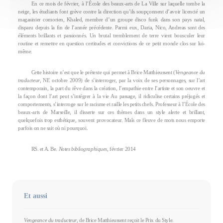
En ce mois de février, à l’École des beaux-arts de La Ville sur laquelle tombe la
neige, les étudiants font grève contre la direction qu’ils soupçonnent d’avoir licencié un
magasinier comorien, Khaled, membre d’un groupe disco funk dans son pays natal,
disparu depuis la fin de l’année précédente. Parmi eux, Daria, Nico, Andreas sont des
éléments brillants et passionnés. Un brutal tremblement de terre vient bousculer leur
routine et remettre en question certitudes et convictions de ce petit monde clos sur lui-
même.
Cette histoire n’est que le prétexte qui permet à Brice Matthieussent (
Vengeance du
traducteur
, NE octobre 2009) de s’interroger, par la voix de ses personnages, sur l’art
contemporain, la part du rêve dans la création, l’empathie entre l’artiste et son oeuvre et
la façon dont l’art peut s’intégrer à la vie Au passage, il ridiculise certains préjugés et
comportements, s’interroge sur le racisme et raille les petits chefs. Professeur à l’École des
beaux-arts de Marseille, il disserte sur ces thèmes dans un style alerte et brillant,
quelquefois trop esthétique, souvent provocateur. Maîs ce fleuve de mots nous emporte
parfois on ne sait où ni pourquoi.
RS. et A. Be.
Notes bibliographiques
, février 2014
Et aussi
Vengeance du traducteur
, de Brice Matthieussent reçoit le Prix du Style.