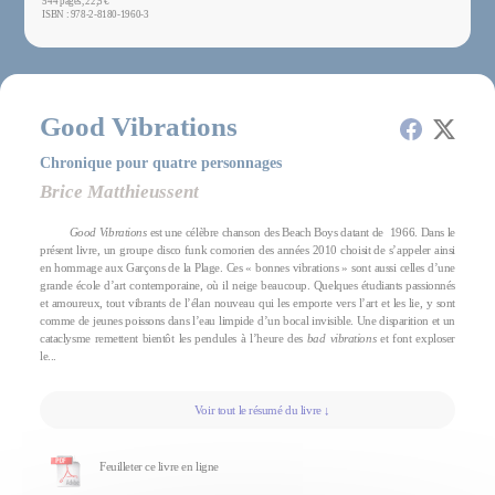
544 pages, 22,5 €
ISBN : 978-2-8180-1960-3
Good Vibrations
Chronique pour quatre personnages
Brice Matthieussent
Good Vibrations
est une célèbre chanson des Beach Boys datant de 1966. Dans le
présent livre, un groupe disco funk comorien des années 2010 choisit de s’appeler ainsi
en hommage aux Garçons de la Plage. Ces « bonnes vibrations » sont aussi celles d’une
grande école d’art contemporaine, où il neige beaucoup. Quelques étudiants passionnés
et amoureux, tout vibrants de l’élan nouveau qui les emporte vers l’art et les lie, y sont
comme de jeunes poissons dans l’eau limpide d’un bocal invisible. Une disparition et un
cataclysme remettent bientôt les pendules à l’heure des
bad vibrations
et font exploser
le...
Voir tout le résumé du livre ↓
Feuilleter ce livre en ligne