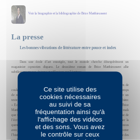
Voir la biographie et la bibliographie de Brice Matthieussent
La presse
Les bonnes vibrations de littérature entre pouce et index
Dans une école d’art enneigée, tout le monde cherche désespérément un
magasinier cqmorien disparu. Le deuxième roman de Brice Matthieussent allie
subtilement amour, énigme et réflexions sur l’écriture.
Sous la neige qui ensevelit cette école d’art du sud de la France, deux points de
Ce site utilise des
couleur, les yeux vairons de Dana. La belle étudiante, un livre à la main, prend le temps
de regarder une banderole dont les lettres mouillées dégoulinent, laissant subsister un
cookies nécessaires
texte incompréhensible. Comme tout Ic monde, ici, Dana le lit pourtant sans hésiter.
au suivi de sa
« Ecole en grève pour la réintégration dc Khalcd » Ainsi commence le ionian de Brice
Matthieussent sur une neige dc page blanche, un texte qui s’efface avant d’être lu, maîs
fréquentation ainsi qu'à
que tout le monde reconstitue par la connaissance du réel social. Une mise en cause de
l'affichage des vidéos
l’écrit, rendu inutile par la connaissance pratique ? II n’est pas inutile de se poser la
question, tant l’auteur s’amuse à ouvrir des pistes, maîs, pour l’instant, il savoure, et nous
et des sons. Vous avez
avec, le plaisir de la compagnie de son aimable créature, et celui de se fane raconter
le contrôle sur ceux
l’histoire de ses amours, de ses amis, et de cette institution dont le but est de produite des
producteurs