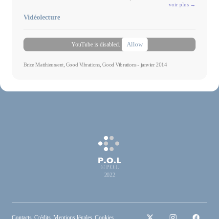
voir plus →
Vidéolecture
Allow
YouTube is disabled.
Brice Matthieussent, Good Vibrations, Good Vibrations - janvier 2014
© P.O.L
2022
Contacts
Crédits
Mentions légales
Cookies