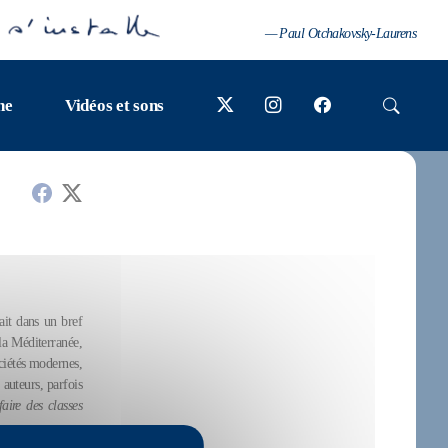
— Paul Otchakovsky-Laurens
ne
Vidéos et sons
ait dans un bref
la Méditerranée,
ciétés modernes,
auteurs, parfois
aire des classes