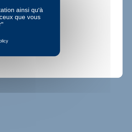
ation ainsi qu'à
r ceux que vous
r"
olicy