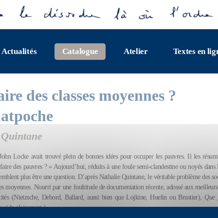
Actualités
Catalogue
Atelier
Textes en lig
aire des classes moyennes ?
atpoche
 Quintane
ohn Locke avait trouvé plein de bonnes idées pour occuper les pauvres. Il les résum
faire des pauvres ? » Aujourd’hui, réduits à une foule semi-clandestine ou noyés dans 
semblent plus être une question. D’après Nathalie Quintane, le véritable problème des so
sses moyennes. Nourri par une foultitude de documentation récente, adossé aux meilleurs 
tés (Nietzsche, Debord, Ballard, aussi bien que Lojkine, Huelin ou Brustier),
Que f
 aide clairement à...