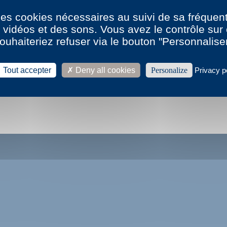
 des cookies nécessaires au suivi de sa fréquent
Voir tout le résumé du livre ↓
s vidéos et des sons. Vous avez le contrôle su
ouhaiteriez refuser via le bouton "Personnalise
leter ce livre en ligne
Tout accepter
Deny all cookies
Personalize
Privacy p
la biographie et la bibliographie de Nathalie Quintane