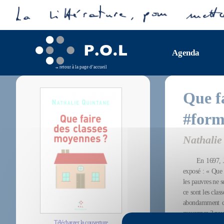
Agenda
retour à la page d’accueil
Que f
#form
Nathalie
En 1697, J
exposé : « Que 
les pauvres ne 
ce sont les cla
abondamment ci
moyennes ?
nous
Télécharger la couverture