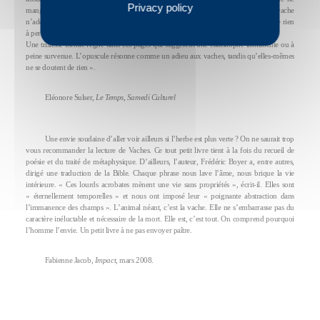
Privacy policy
mange pas ses semblables. Une vache ne tue pas une vache. Ni père ni mère. Une vache
n’adore pas d’idoles. Une vache ne désire pas la femme d’autrui. Une vache ne vole rien
à personne. »
Une tristesse infinie règne dans ces pages qui suggèrent une catastrophe imminente ou à
peine survenue. L’opuscule résonne comme un adieu aux vaches, tandis qu’elles-mêmes
ne se doutent de rien ».
Eléonore Sulser,
Le Temps, Samedi Culturel
Une envie soudaine d’aller voir ailleurs si l’herbe est plus verte ? On ne saurait trop
vous recommander la lecture de Vaches. Ce tout petit livre tient à la fois du recueil de
poésie et du traité de métaphysique. D’ailleurs, l’auteur, Frédéric Boyer a, entre autres,
dirigé une traduction de la Bible. Chaque phrase nous lave l’âme, nous brique la vie
intérieure. « Ces lourds acrobates mènent une vie sans propriétés », écrit-il. Elles sont
« éternellement temporelles » et nous ont imposé leur « poignante abstraction dans
l’immanence des champs ». L’animal néant, c’est la vache. Elle ne s’embarrasse pas du
caractère inéluctable et nécessaire de la mort. Elle est, c’est tout. On comprend pourquoi
l’homme l’envie. Un petit livre à ne pas envoyer paître.
Fabienne Jacob,
Impact
, mars 2008.