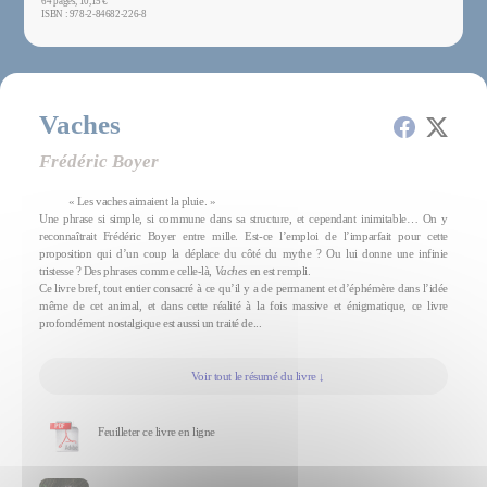
64 pages, 10,15 €
ISBN : 978-2-84682-226-8
Vaches
Frédéric Boyer
« Les vaches aimaient la pluie. »
Une phrase si simple, si commune dans sa structure, et cependant inimitable… On y
reconnaîtrait Frédéric Boyer entre mille. Est-ce l’emploi de l’imparfait pour cette
proposition qui d’un coup la déplace du côté du mythe ? Ou lui donne une infinie
tristesse ? Des phrases comme celle-là,
Vaches
en est rempli.
Ce livre bref, tout entier consacré à ce qu’il y a de permanent et d’éphémère dans l’idée
même de cet animal, et dans cette réalité à la fois massive et énigmatique, ce livre
profondément nostalgique est aussi un traité de...
Voir tout le résumé du livre ↓
Feuilleter ce livre en ligne