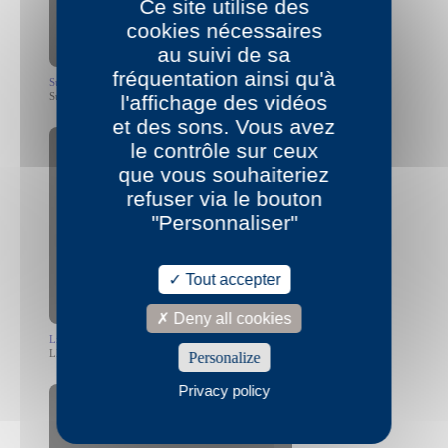
Ce site utilise des
cookies nécessaires
au suivi de sa
fréquentation ainsi qu'à
Suzanne Doppelt
Suzanne Doppelt Flip Box
l'affichage des vidéos
et des sons. Vous avez
le contrôle sur ceux
que vous souhaiteriez
refuser via le bouton
"Personnaliser"
Allow
YouTube is disabled.
Tout accepter
Deny all cookies
Liliane Giraudon
LIliane Giraudon Ma première fois avec Paul Otchakovsky-Laurens
Personalize
Privacy policy