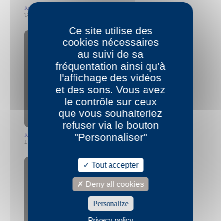
Rochelle Fack
Today Rochelle Fack avril 2015
Ce site utilise des
cookies nécessaires
au suivi de sa
fréquentation ainsi qu'à
l'affichage des vidéos
Allow
YouTube is disabled.
et des sons. Vous avez
le contrôle sur ceux
que vous souhaiteriez
refuser via le bouton
"Personnaliser"
Rochelle Fack
L'état crépusculaire Rochelle Fack février 2019
Tout accepter
Deny all cookies
Personalize
Allow
YouTube is disabled.
Privacy policy