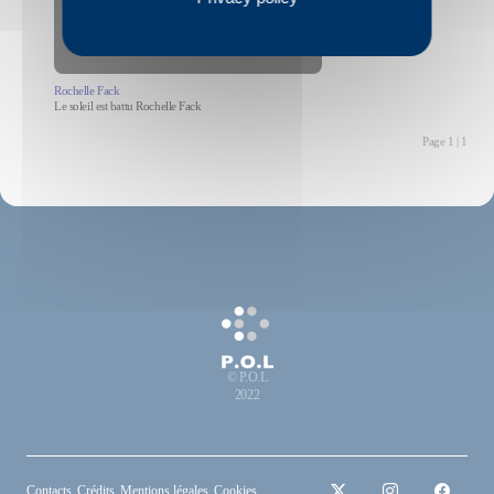
Rochelle Fack
Le soleil est battu Rochelle Fack
Page 1 | 1
© P.O.L
2022
Contacts
Crédits
Mentions légales
Cookies