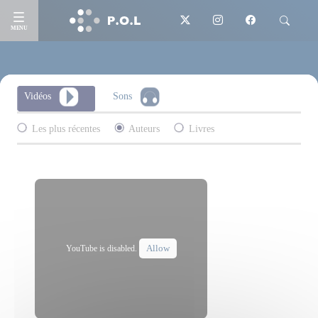
MENU
Vidéos
Sons
Les plus récentes
Auteurs
Livres
Allow
YouTube is disabled.