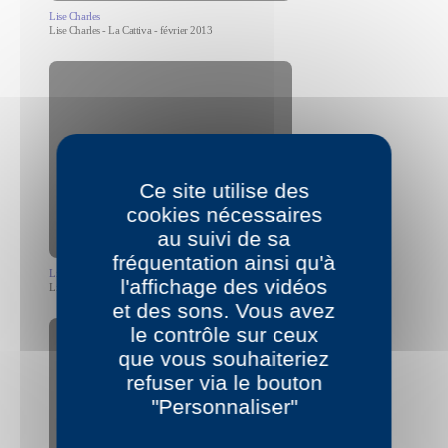
Lise Charles
Lise Charles - La Cattiva - février 2013
Allow
YouTube is disabled.
Ce site utilise des
cookies nécessaires
au suivi de sa
fréquentation ainsi qu'à
Lise Charles
l'affichage des vidéos
Lise Charles lit quelques pages de Comme Ulysse juillet 2015
et des sons. Vous avez
le contrôle sur ceux
que vous souhaiteriez
refuser via le bouton
"Personnaliser"
Allow
YouTube is disabled.