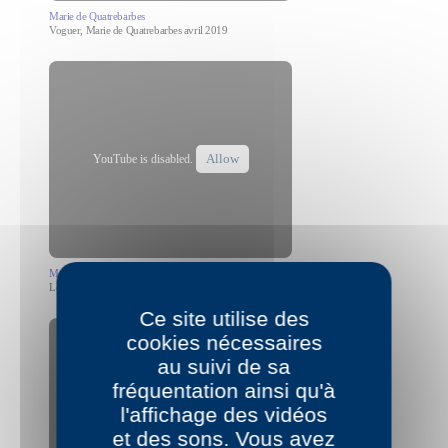
Marie de Quatrebarbes
Voguer, Marie de Quatrebarbes avril 2019
Allow
YouTube is disabled.
Marie de Quatrebarbes
Lecture de "Voguer" Marie de Quatrebarbes
Ce site utilise des
cookies nécessaires
au suivi de sa
fréquentation ainsi qu'à
l'affichage des vidéos
Allow
YouTube is disabled.
et des sons. Vous avez