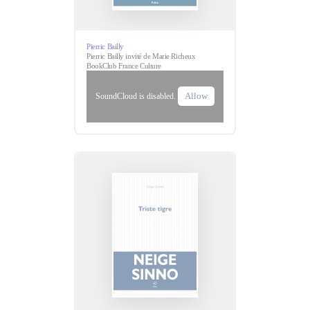
Pierric Bailly
Pierric Bailly invité de Marie Richeux
BookClub France Culture
Allow
SoundCloud is disabled.