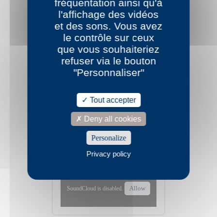
fréquentation ainsi qu'à
l'affichage des vidéos
et des sons. Vous avez
le contrôle sur ceux
que vous souhaiteriez
refuser via le bouton
"Personnaliser"
Tout accepter
Deny all cookies
Personalize
Privacy policy
Georges Perec
Sami Frey lit Ellis Island "ce que c'est qu'être
juif"
Allow
SoundCloud is disabled.