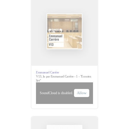
Emmanuel Carrère
V13, lu par Emmanuel Carrère - 1 - "Ecoutez
lire"
Allow
SoundCloud is disabled.