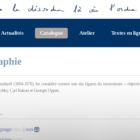
Actualités
Catalogue
Atelier
Textes en lig
aphie
eznikoff (1894-1976) fut considéré comme une des figures du mouvement « objecti
fsky, Carl Rakosi et Georges Oppen.
L
gnage
|
son
(2012)
icien