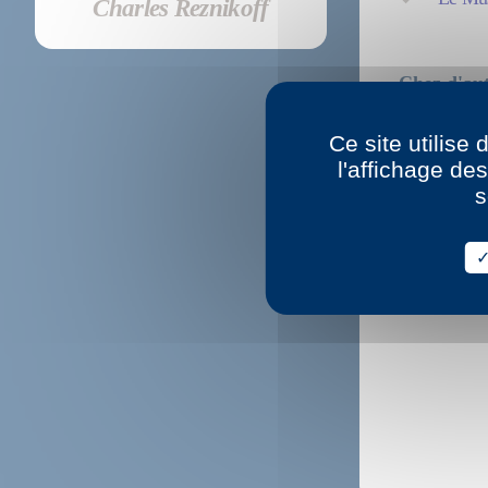
Charles Reznikoff
Chez d'aut
Holocau
Ce site utilise
l'affichage de
Holocau
s