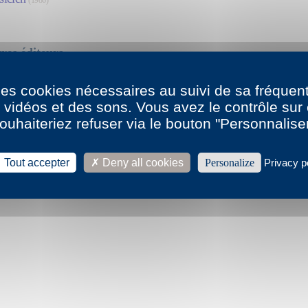
(1986)
res éditeurs
ste, D. Bedou, 1987
 des cookies nécessaires au suivi de sa fréquent
s vidéos et des sons. Vous avez le contrôle su
ste, fragments, Espace 34, 1998
ouhaiteriez refuser via le bouton "Personnalise
Tout accepter
Deny all cookies
Personalize
Privacy p