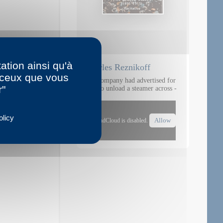
ation ainsi qu'à
Charles Reznikoff
r ceux que vous
The company had advertised for
r"
men to unload a steamer across -
1975
olicy
Allow
SoundCloud is disabled.