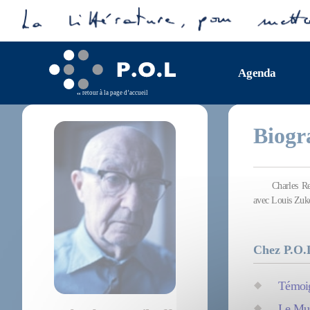
Agenda
retour à la page d’accueil
Biogr
Charles R
avec Louis Zuko
Chez P.O.
Témoi
Le Mus