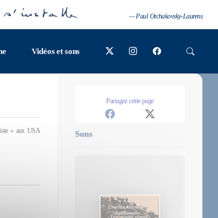
— Paul Otchakovsky-Laurens
ne
Vidéos et sons
Partagez cette page
viste » aux USA
Sons