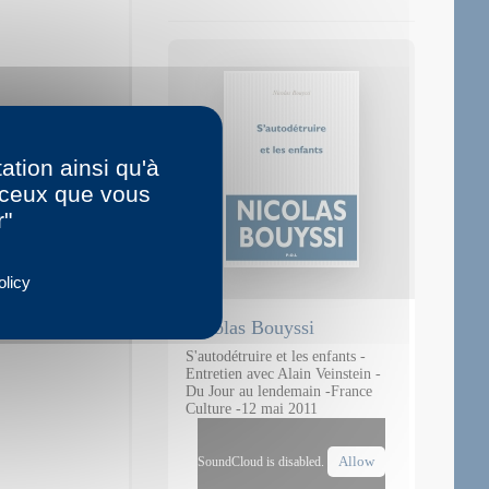
ation ainsi qu'à
r ceux que vous
r"
olicy
Nicolas Bouyssi
S'autodétruire et les enfants -
Entretien avec Alain Veinstein -
Du Jour au lendemain -France
Culture -12 mai 2011
Allow
SoundCloud is disabled.