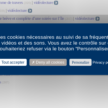
me de travers
|
vidéolecture
(2020)
|
vidéolecture
019)
e brève et complète d’une soirée sur l’île
|
vidéolecture
(2017)
bre
|
vidéolecture
(2016)
tes à l’intérieur
|
vidéolecture
(2014)
 des cookies nécessaires au suivi de sa fréquent
yons du soleil
|
vidéolecture
s vidéos et des sons. Vous avez le contrôle su
(2013)
ouhaiteriez refuser via le bouton "Personnalise
étruire et les enfants
|
son
|
vidéolecture
(2011)
gues
|
vidéolecture
(2010)
Tout accepter
Deny all cookies
Personalize
Privacy p
ession
(2009)
in vent
(2008)
s
(2007)