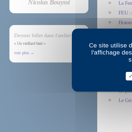
Nicolas Bouyssi
La Fem
FEU
(2
Histoir
Décem
Dernier billet dans l'atelier
Deux bê
« Un vieillard buté »
Ce site utilise
Les Ra
l'affichage de
voir plus →
s
S’autod
Les Al
Compr
En ple
Le Gri