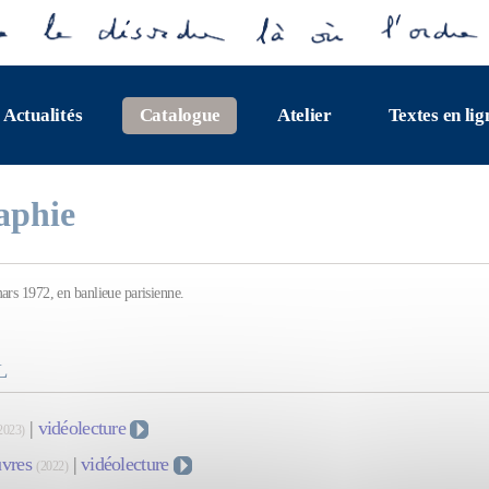
Actualités
Catalogue
Atelier
Textes en lig
aphie
ars 1972, en banlieue parisienne.
L
|
vidéolecture
2023)
vres
|
vidéolecture
(2022)