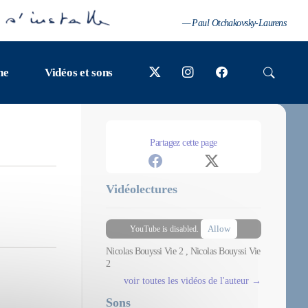
— Paul Otchakovsky-Laurens
ne
Vidéos et sons
Partagez cette page
Vidéolectures
Allow
YouTube is disabled.
Nicolas Bouyssi Vie 2 , Nicolas Bouyssi Vie
2
voir toutes les vidéos de l'auteur →
Sons