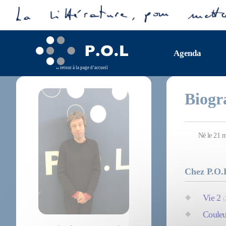
Agenda
retour à la page d’accueil
Biogr
Né le 21 m
Chez P.O.
Vie 2
(
Couleu