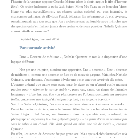
l’histoire de la voyante nippone Chizuko Mifune (dont le destin inspira le film d’horreur
Ring
). On croise également le poète Jack Spicer, Mr et Mrs Yeats, notre bien cher Victor
Hugo (et, plus particulièrement, ses séances spirites cachées) ou, plus inattendu, le
chansonnier-animateur de télévision Patrick Sébastien. En refermant cet objet si atypique,
on saisit soudain que tous ceux que l’on a croisés ne sont, au fond de notre mémoire, que
des spectres qui n’en finiront jamais de se croiser et de nous posséder. Nathalie Quintane
connaîtrait-elle un exorciste ?
Baptiste Ligier,
Lire
, mai 2014
Paranormale activité
Dans « Descente de médiums », Nathalie Quintane se met à la disposition d’une
logique différente
Non pas une irruption, ni même une apparition. Une « descente ». Une « descente
de médiums », comme une descente de flics ou de mauvais garçons. Mais, chez Nathalie
Quintane, cette descente, c’est comme dévaler une pente sans trop savoir où elle mène.
L’auteure prétend que suivre cette pente serait le signe qu’on n’attend pas le moment
propice pour «
réformer le monde visible
», parce que, sinon, on risque de l’attendre
longtemps. «
Il ne faut pas. être non plus comme ces Polonais dont parle un capitaine
Rollin, qui pensent que tant qu’il n’est pas trop tard, il est toujours trop tôt.
»
Soit. Lire Nathalie Quintane, c’est aussi accepter de se laisser aller à suivre sa pente à elle.
Parmi les médiums du livre, outre le fameux Allan Kardec ou les tables tournantes de
Victor Hugo : Ted Serios, un Américain dont la spécialité était, soi-disant, de
photographier les pensées, la «
thoughtphotography
» «
Ce genre d’idée ne se trouve pas
sous le sabot d’un cheval. Elle vient quand on mène une vie de merde
», constate
Quintane.
En effet, l’existence de Serios ne fut pas grandiose. Mais quels clichés formidables cela