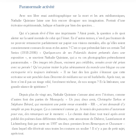
Paranormale activité
Avec son libre essai autobiographique sur la mort et les arts mèdiumniques,
Nathalie Quintane laisse une fois encore divaguer son imagination. Portrait d’une
écrivaine expérimentale, ludique et hantée par bien des spectres…
Qui n’a jamais rêvé d’être une imprimante ? Ainsi posée, la question a de quoi
alerter sur la santé mentale de celui qui l’émet. En d’autres termes, n’est-il pas frustrant de
ne pouvoir retranscrire parfaitement sur papier nos visions mentales, afin qu’elles soient
consciemment connues de nous et des autres ? C’est ce que prétendait faire un certain Ted
Serios (1918-2006) «
Quelques-uns de ses Polaroïds étaient présentés dans une
exposition
», se souvient Nathalie Quintane, qui a vu ces photographies prétendument
paranormales. «
Des images très floues, vraiment pas crédibles, censées avoir été prises
avec sa pensée ! Qu’on puisse traiter le plus sérieusement du monde une blague ou une
escroquerie m’a toujours intéressée.
» Il ne faut des lors guère s’étonner que cette
ecrivaine se soit penchée dans
Descente de médiums
sur un tel hurluberlu. Après tout, un
livre n’est-il pas un tirage relié, forcément tricheur, de nos songes ? Et la littérature, une
grande séance de spiritisme ?
Depuis plus de vingt ans, Nathalie Quintane s’amuse ainsi avec l’écriture, comme
d’autres font des parties de Monopoly. «
Un jour, deux amis, Christophe Tarkos et
Stéphane Bérard, qui montaient une petite revue ensemble –
RR
–, m’ont demandé d’y
remplir un peu les pages. Ça a commencé comme ça. Je notais des pancartes d’autoroute
pour eux, des remarques sur le moment
. » Le chemin était donc tout tracé après avoir
publié des poèmes dans différentes tribunes, cette amoureuse de Diderot, Lautréamont et
Lichtenberg finit par sortir en 1997 ses deux premiers livres
Remarques
et
Chaussure
–
dans lequel elle décrivait sous toutes les coutures un soulier ! Il n’y a pas de petit sujet,
après tout.