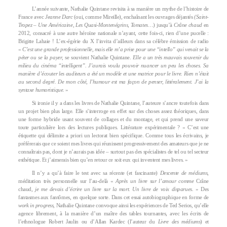
L’année suivante, Nathalie Quintane revisita à sa manière un mythe de l’histoire de
France avec
Jeanne Darc
(oui, comme Mireille), enchaînant les ouvrages déjantés
(Saint-
Tropez – Une Américaine
,
Les Quasi-Montenégrins
,
Tomates
…) jusqu’à
Crâne chaud
en
2012, consacré à une autre héroïne nationale n’ayant, cette fois-ci, rien d’une pucelle :
Brigitte Lahaie ! L’ex-égérie du X l’invita d’ailleurs dans sa célèbre émission de radio
«
C’est une grande professionnelle, mais elle m’a prise pour une “intello” qui venait se la
péter ou se la payer
, se souvient Nathalie Quintane.
Elle a un très mauvais souvenir du
milieu du cinéma “intelligent”. J’aurais voulu pouvoir nuancer un peu les choses. Sa
manière d’écouter les auditeurs a été un modèle et une matrice pour le livre. Rien n’était
au second degré. De mon côté, l’humour est ma façon de penser, littéralement. J’ai la
syntaxe humoristique.
»
Si ironie il y a dans les livres de Nathalie Quintane, l’auteure s’ancre toutefois dans
un projet bien plus large. Elle s’interroge en effet sur des choses assez théoriques, dans
une forme hybride usant souvent de collages et du montage, et qui prend une saveur
toute particulière lors des lectures publiques. Littérature expérimentale ? « C’est une
étiquette qui délimite a priori un lectorat bien spécifique. Comme tous les écrivains, je
préférerais que ce soient mes livres qui réunissent progressivement des amateurs que je ne
connaîtrais pas, dont je n’aurais pas idée – surtout pas des spécialistes de tel ou tel secteur
esthétique. Et j’aimerais bien qu’en retour ce soit eux qui inventent mes livres. »
Il n’y a qu’à faire le test avec sa récente (et fascinante)
Descente de médiums
,
méditation très personnelle sur l’au-delà «
Après un livre sur l’amour comme
Crâne
chaud
, je me devais d’écrire un livre sur la mort. Un livre de voix disparues.
» Des
fantasmes aux fantômes, en quelque sorte. Dans cet essai autobiographique en forme de
work in progress
, Nathalie Quintane convoque ainsi les expériences de Ted Serios, qu’elle
agence librement, à la manière d’un maître des tables tournantes, avec les écrits de
l’ethnologue Robert Jaulin ou d’Allan Kardec (l’auteur du
Livre des médiums
) et