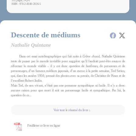
192 pages, 14,5 €
ISBN : 978-2-8180-2026-5
Descente de médiums
Nathalie Quintane
Dans cet essai autobiographique qui fait suite à
Crâne chaud
, Nathalie Quintane
tente de passer par le monde invisible pour suggérer qu’il faudrait peut-être essayer de
réformer le monde visible – il y est donc question de fantômes, de personnes et de
personnages, d’un fameux médium japonais, d’un escroc à la petite semaine, Ted Serios,
qui, dans les années 1950, prenait des photos avec sa pensée, de Christine de Pizan et de
l’excellent Robert Jaulin.
Mais Ted, de son vivant, n’était pas une personne sympathique ni facile. Il n’y a donc
aucune raison pour que mort il soit un personnage facile et sympathique. Par lui, la
question de ce...
Voir tout le résumé du livre ↓
Feuilleter ce livre en ligne