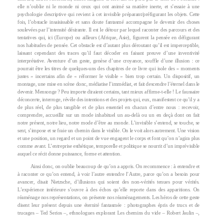
elle n’oublie ni le monde ni ceux qui ont animé sa matière inerte, et s’essaie à une
psychologie descriptive qui revient à cet invisible préparant/préfigurant les objets. Cette
fois, l’obstacle insaisissable et sans doute fantasmé accompagne le devenir des choses
soulevées par l’intensité désirante. Il est le détour par lequel raconter des parcours et des
tentatives qui, ici (Europe) ou ailleurs (Afrique, Asie), figurent la pensée en défigurant
nos habitudes de pensée. Cet obstacle est d’autant plus déroutant qu’il est imperceptible,
laissant cependant des traces qu’il faut décoder en faisant preuve d’une inventivité
interprétative. Aventure d’un geste, genèse d’une croyance, souffle d’une illusion : ce
pourrait être les titres de quelques-uns des chapitres de ce livre qui isole des « moments
justes » incertains afin de « réformer le visible » bien trop certain. Un dispositif, un
montage, une mise en scène donc, médiatise l’immédiat, et fait descendre l’éternel dans le
devenir. Mensonge ? Peu importe diraient certains, tant mieux affirme-t-elle ! Le faussaire
déconcerte, interroge, révèle des intentions et des projets qui, eux, manifestent ce qu’il y a
de plus réel, de plus tangible et de plus essentiel en chacun d’entre nous : recevoir,
comprendre, accueillir sur un mode inhabituel un au-delà ou un en deçà dont on fait
notre présent, notre lieu, notre mode d’être au monde. L’invisible s’entend, se touche, se
sent, s’impose et se fraie un chemin dans le visible. On le voit alors autrement. Une vision
et une position, un regard et un point de vue engagent le corps et font qu’on n’agira plus
comme avant. L’entreprise esthétique, temporelle et politique se nourrit d’un imprévisible
auquel ce récit donne puissance, forme et attention.
Ainsi donc, on oublie beaucoup de qu’on a appris. On recommence : à entendre et
à raconter ce qu’on entend, à voir l’autre entendre l’Autre, parce qu’on a besoin pour
avancer, disait Nietzsche, d’illusions qui soient des non-vérités tenues pour vérités.
L’expérience intérieure s’ouvre à des échos qu’elle reporte dans des apparitions. On
réaménage nos représentations, on présente nos réaménagements. Les héros de cette geste
disent leur présent depuis une éternité fantasmée : photographes épris de trucs et de
trucages – Ted Serios –, ethnologues explorant Les chemins du vide – Robert Jaulin –,