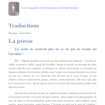
Voir la biographie et la bibliographie de Nathalie Quintane
Traductions
Mexique : Canta Mares
La presse
Les morts en savent-ils plus sur la vie que les vivants sur
l’invisible ?
Elle – Nathalie Quintane parcourue par des contemporains disparus – écrit dans le
visible, poursuit le visible à partir de l’invisible, change le monde en traversant des idées
toujours affectées par l’extérieur, se décharge de valeurs trop pesantes en inventant des
équations allégées, des formules entêtées, tente l’audace en écoutant descendre les voix en
soi, par soi, à travers soi ; en observant cette descente sur le corps d’autrui, sur des
matières surfaces soudainement pleines, animées, métamorphosées. Elle sait à peu près
d’où viennent les voix ; elle ne sait pas encore et ne saura sans doute jamais quelles voies
elles découvrent.
Descente des médiums
raconte, en vingt-huit chapitres, quelques moments de la vie
d’une femme qui rêve à d’autres vies que la sienne : autres usages de la photographie, du
mot, du silence et de la philosophie, autres rites, autres croyances, autres matières, autres
amours, autres rencontres, autres langues. L’écrivain ne perd pas le sens de l’obstacle :