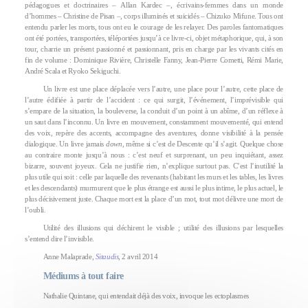
pédagogues et doctrinaires – Allan Kardec –, écrivains-femmes dans un monde
d’hommes – Christine de Pisan –, corps illuminés et suicidés – Chizuko Mifune. Tous ont
entendu parler les morts, tous ont eu le courage de les relayer. Des paroles fantomatiques
ont été portées, transportées, téléportées jusqu’à ce livre-ci, objet métaphorique, qui, à son
tour, charrie un présent passionné et passionnant, pris en charge par les vivants cités en
fin de volume : Dominique Rivière, Christelle Fanny, Jean-Pierre Cometti, Rémi Marie,
André Scala et Ryoko Sekiguchi.
Un livre est une place déplacée vers l’autre, une place pour l’autre, cette place de
l’autre édifiée à partir de l’accident : ce qui surgit, l’événement, l’imprévisible qui
s’empare de la situation, la bouleverse, la conduit d’un point à un abîme, d’un réflexe à
un saut dans l’inconnu. Un livre en mouvement, constamment mouvementé, qui entend
des voix, repère des accents, accompagne des aventures, donne visibilité à la pensée
dialogique. Un livre jamais
down
, même si c’est de Descente qu’il s’agit. Quelque chose
au contraire monte jusqu’à nous : c’est neuf et surprenant, un peu inquiétant, assez
bizarre, souvent joyeux. Cela ne justifie rien, n’explique surtout pas. C’est l’inutilité la
plus utile qui soit : celle par laquelle des revenants (habitant les murs et les tables, les livres
et les descendants) murmurent que le plus étrange est aussi le plus intime, le plus actuel, le
plus décisivement juste. Chaque mort est la place d’un mot, tout mot délivre une mort de
l’oubli.
Utilité des illusions qui déchirent le visible ; utilité des illusions par lesquelles
s’entend dire l’invisible.
Anne Malaprade,
Sitaudis
, 2 avril 2014
Médiums à tout faire
Nathalie Quintane, qui entendait déjà des voix, invoque les ectoplasmes