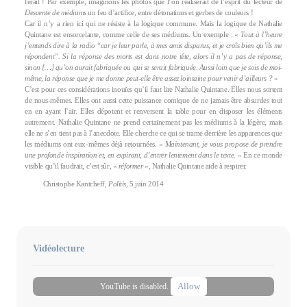
ferait ! Par exemple, imaginons les photos que l’on réaliserait de l’esprit du lecteur de
Descente de médiums
un feu d’artifice, entre détonations et gerbes de couleurs !
Car il n’y a rien ici qui ne résiste à la logique commune. Mais la logique de Nathalie
Quintane est ensorcelante, comme celle de ses médiums. Un exemple : «
Tout à l’heure
j’entends dire à la radio “car je leur parle, à mes amis disparus, et je croîs bien qu’ils me
répondent”. Si la réponse des morts est dans notre tête, alors il n’y a pas de réponse,
sinon […] qu’on aurait fabriquée ou qui se serait fabriquée. Aussi loin que je sois de moi-
même, la réponse que je me donne peut-elle être assez lointaine pour venir d’ailleurs ?
»
C’est pour ces considérations inouïes qu’il faut lire Nathalie Quintane. Elles nous sortent
de nous-mêmes. Elles ont aussi cette puissance comique de ne jamais être absurdes tout
en en ayant l’air. Elles dépotent et renversent la table pour en disposer les éléments
autrement. Nathalie Quintane ne prend certainement pas les médiums à la légère, mais
elle ne s’en tient pas à l’anecdote. Elle cherche ce qui se trame derrière les apparences que
les médiums ont eux-mêmes déjà retournées. «
Maintenant, je vous propose de prendre
une profonde inspiration et, en expirant, d’entrer lentement dans le texte.
» En ce monde
visible qu’il faudrait, c’est sûr, «
réformer
», Nathalie Quintane aide à respirer.
Christophe Kantcheff,
Politis
, 5 juin 2014
Vidéolecture
Allow
YouTube is disabled.