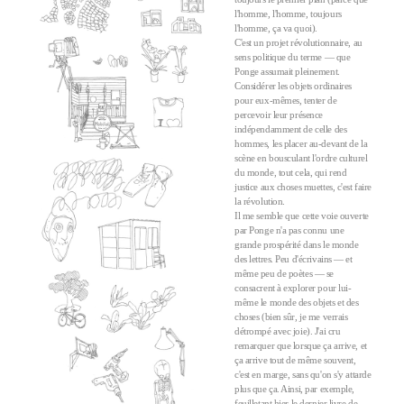
l'homme, l'homme, toujours
l'homme, ça va quoi).
C'est un projet révolutionnaire, au
sens politique du terme — que
Ponge assumait pleinement.
Considérer les objets ordinaires
pour eux-mêmes, tenter de
percevoir leur présence
indépendamment de celle des
hommes, les placer au-devant de la
scène en bousculant l'ordre culturel
du monde, tout cela, qui rend
justice aux choses muettes, c'est faire
la révolution.
Il me semble que cette voie ouverte
par Ponge n'a pas connu une
grande prospérité dans le monde
des lettres. Peu d'écrivains — et
même peu de poètes — se
consacrent à explorer pour lui-
même le monde des objets et des
choses (bien sûr, je me verrais
détrompé avec joie). J'ai cru
remarquer que lorsque ça arrive, et
ça arrive tout de même souvent,
c'est en marge, sans qu'on s'y attarde
plus que ça. Ainsi, par exemple,
feuilletant hier le dernier livre de