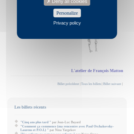
Deny all cookies
Personalize
Privacy policy
L'atelier de François Matton
Billet précédent
|
Tous les billets
|
Billet suivant
|
Les billets récents
"Cinq ans plus tard "
par Jean-Luc Bayard
"Comment ça commence (ma rencontre avec Paul Otchakovsky-
Laurens et P.O.L) "
par Nina Yargekov
"Vos enfants ne sont pas vos enfants "
par Neige Sinno