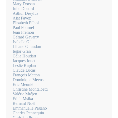
Mary Dorsan
Julie Douard
Arthur Dreyfus
Aiat Fayez
Elisabeth Filhol
Paul Fournel
Jean Frémon
Gérard Gavarry
Isabelle Gil
Liliane Giraudon
Iegor Gran
Célia Houdart
Jacques Jouet
Leslie Kaplan
Claude Lucas
François Matton
Dominique Meens
Eric Meunié
Christine Montalbetti
Valérie Mréjen
Édith Msika
Bernard Noël
Emmanuelle Pagano
Charles Pennequin
Christian Prigent