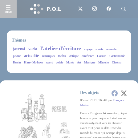
MENU
Thèmes
l'atelier d'écriture
journal
varia
voyage
société
nouvelle
actualité
poème
remarques
theâtre
critique
conférence
Lecture
Gastronomie
Dessin
Harry Mathews
sport
poésie
Musée
Art
Musique
Mémoire
Cinéma
Des objets
05 mai 2011, 16h40 par
François
Matton
Francis Ponge a clairement expliqué
la raison pour laquelle il s'est tourné
vers les objets et vers les choses :
avant tout pour se détourner du
monde humain qui occupe depuis
toujours le premier plan (parce que