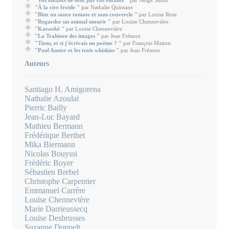
"À la cire froide "
par Nathalie Quintane
"Binz ou sauce tomate et sans couvercle "
par Louise Rose
"Regarder un animal mourir "
par Louise Chennevière
"Karaoké "
par Louise Chennevière
"La Trahison des images "
par Jean Frémon
"Tiens, et si j'écrivais un poème ? "
par François Matton
"Paul Auster et les trois whiskies "
par Jean Frémon
Auteurs
Santiago H. Amigorena
Nathalie Azoulai
Pierric Bailly
Jean-Luc Bayard
Mathieu Bermann
Frédérique Berthet
Mika Biermann
Nicolas Bouyssi
Frédéric Boyer
Sébastien Brebel
Christophe Carpentier
Emmanuel Carrère
Louise Chennevière
Marie Darrieussecq
Louise Desbrusses
Suzanne Doppelt