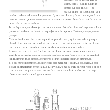
Pierre Jourde, j'ai eu le plaisir de
tomber sur cette phrase : « Se
réveille en moi ce vieux désir : voir
les choses telles qu'elles sont lorsque nous n'y sommes plus, et qu'elles peuvent, en dehors
de notre présence, vivre de cette vie que nous n'avons jamais observée. », mais le reste du
livre parle de tout autre chose.
J'aime depuis toujours les objets qui nous entourent. J'aime les observer longuement. Leur
présence silencieuse me livre tout ce que j'attends de la poésie. C'est une joie que je veux
partager.
Mais les décrire avec des mots me paraît un peu laborieux, légèrement vain et presque
absurde dans la mesure où les objets me plaisent en ceci justement qu'ils se tiennent hors
du langage. Les y réintroduire aurait l'air d'une opération de récupération.
Les dessiner, par contre, est l'évidence même. Ça me procure un plaisir immense qui
vient de ce que j'entre alors en complicité muette avec eux. Je les explore avec mon trait,
j'en fais le tour, je les caresse au plus près, c'est une discrète opération amoureuse.
Et si des mots finissent par apparaître pour accompagner le dessin, le prolonger, le faire
dériver ou simplement entrer en dialogue avec lui, je me dis qu'ils auront profité d'un bon
bain de silence, et que dans cette mesure ils peuvent avoir droit au chapitre sans risquer
d'ajouter un inutile bavardage au monde.