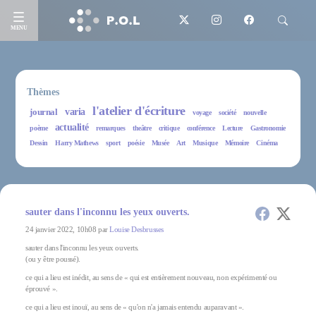
MENU
Thèmes
l'atelier d'écriture
journal
varia
voyage
société
nouvelle
actualité
poème
remarques
theâtre
critique
conférence
Lecture
Gastronomie
Dessin
Harry Mathews
sport
poésie
Musée
Art
Musique
Mémoire
Cinéma
sauter dans l'inconnu les yeux ouverts.
24 janvier 2022, 10h08 par
Louise Desbrusses
sauter dans l'inconnu les yeux ouverts.
(ou y être poussé).
ce qui a lieu est inédit, au sens de « qui est entièrement nouveau, non expérimenté ou
éprouvé ».
ce qui a lieu est inouï, au sens de « qu'on n'a jamais entendu auparavant ».