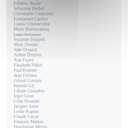
Frédéric Boyer
Sébastien Brebel
Christophe Carpentier
Emmanuel Carrère
Louise Chennevière
Marie Darrieussecq
Louise Desbrusses
Suzanne Doppelt
Mary Dorsan
Julie Douard
Arthur Dreyfus
Aiat Fayez
Elisabeth Filhol
Paul Fournel
Jean Frémon
Gérard Gavarry
Isabelle Gil
Liliane Giraudon
Iegor Gran
Célia Houdart
Jacques Jouet
Leslie Kaplan
Claude Lucas
François Matton
Dominique Meens