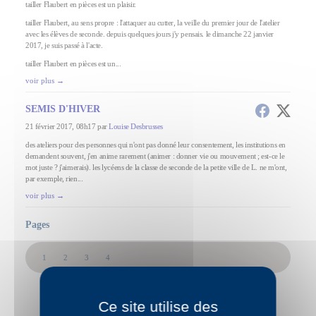
tailler Flaubert en pièces est un plaisir.
tailler Flaubert, au sens propre : l'attaquer au cutter, la veille du premier jour de l'atelier
avec les élèves de seconde. depuis quelques jours j'y pensais. le dimanche 22 janvier
2017, je suis passé à l'acte.
tailler Flaubert en pièces est un...
voir plus →
SEMIS D'HIVER
21 février 2017, 08h17 par
Louise Desbrusses
des ateliers pour des personnes qui n'ont pas donné leur consentement, les institutions en
demandent souvent, j'en anime rarement (animer : donner vie ou mouvement ; est-ce le
mot juste ? j'aimerais). les lycéens de la classe de seconde de la petite ville de L. ne m'ont,
par exemple, rien...
voir plus →
Pages
1
2
3
4
Ce site utilise des