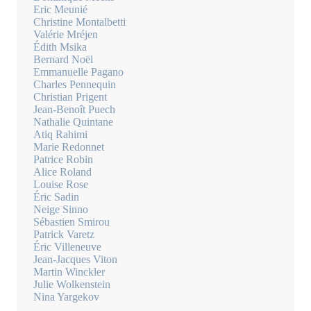
Eric Meunié
Christine Montalbetti
Valérie Mréjen
Édith Msika
Bernard Noël
Emmanuelle Pagano
Charles Pennequin
Christian Prigent
Jean-Benoît Puech
Nathalie Quintane
Atiq Rahimi
Marie Redonnet
Patrice Robin
Alice Roland
Louise Rose
Éric Sadin
Neige Sinno
Sébastien Smirou
Patrick Varetz
Éric Villeneuve
Jean-Jacques Viton
Martin Winckler
Julie Wolkenstein
Nina Yargekov