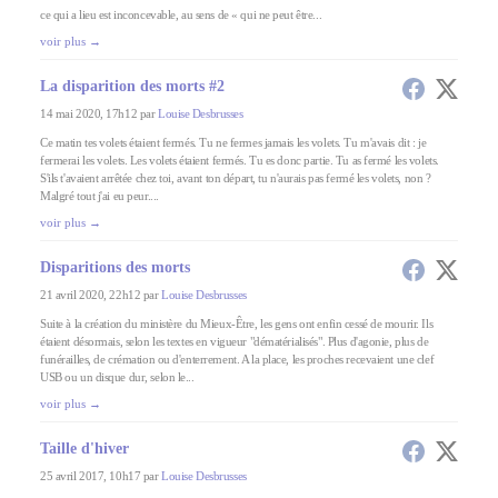
ce qui a lieu est inconcevable, au sens de « qui ne peut être...
voir plus →
La disparition des morts #2
14 mai 2020, 17h12 par
Louise Desbrusses
Ce matin tes volets étaient fermés. Tu ne fermes jamais les volets. Tu m'avais dit : je
fermerai les volets. Les volets étaient fermés. Tu es donc partie. Tu as fermé les volets.
S'ils t'avaient arrêtée chez toi, avant ton départ, tu n'aurais pas fermé les volets, non ?
Malgré tout j'ai eu peur....
voir plus →
Disparitions des morts
21 avril 2020, 22h12 par
Louise Desbrusses
Suite à la création du ministère du Mieux-Être, les gens ont enfin cessé de mourir. Ils
étaient désormais, selon les textes en vigueur "dématérialisés". Plus d'agonie, plus de
funérailles, de crémation ou d'enterrement. A la place, les proches recevaient une clef
USB ou un disque dur, selon le...
voir plus →
Taille d'hiver
25 avril 2017, 10h17 par
Louise Desbrusses