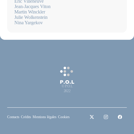
Éric Villeneuve
Jean-Jacques Viton
Martin Winckler
Julie Wolkenstein
Nina Yargekov
© P.O.L
2022
Contacts
Crédits
Mentions légales
Cookies