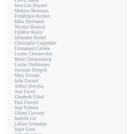
Jean-Luc Bayard
Mathieu Bermann
Frédérique Berthet
Mika Biermann
Nicolas Bouyssi
Frédéric Boyer
Sébastien Brebel
Christophe Carpentier
Emmanuel Carrère
Louise Chennevière
Marie Darrieussecq
Louise Desbrusses
Suzanne Doppelt
Mary Dorsan
Julie Douard
Arthur Dreyfus
Aiat Fayez
Elisabeth Filhol
Paul Fournel
Jean Frémon
Gérard Gavarry
Isabelle Gil
Liliane Giraudon
Iegor Gran