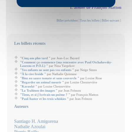
L'atelier de François Matton
Billet précédent
|
Tous les billets
|
Billet suivant
|
Les billets récents
"Cinq ans plus tard "
par Jean-Luc Bayard
"Comment ça commence (ma rencontre avec Paul Otchakovsky-
Laurens et P.O.L) "
par Nina Yargekov
"Vos enfants ne sont pas vos enfants "
par Neige Sinno
"À la cire froide "
par Nathalie Quintane
"Binz ou sauce tomate et sans couvercle "
par Louise Rose
"Regarder un animal mourir "
par Louise Chennevière
"Karaoké "
par Louise Chennevière
"La Trahison des images "
par Jean Frémon
"Tiens, et si j'écrivais un poème ? "
par François Matton
"Paul Auster et les trois whiskies "
par Jean Frémon
Auteurs
Santiago H. Amigorena
Nathalie Azoulai
Pierric Bailly