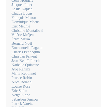
Célia Houdart
Jacques Jouet
Leslie Kaplan
Claude Lucas
François Matton
Dominique Meens
Eric Meunié
Christine Montalbetti
Valérie Mréjen
Édith Msika
Bernard Noël
Emmanuelle Pagano
Charles Pennequin
Christian Prigent
Jean-Benoît Puech
Nathalie Quintane
Atiq Rahimi
Marie Redonnet
Patrice Robin
Alice Roland
Louise Rose
Éric Sadin
Neige Sinno
Sébastien Smirou
Patrick Varetz