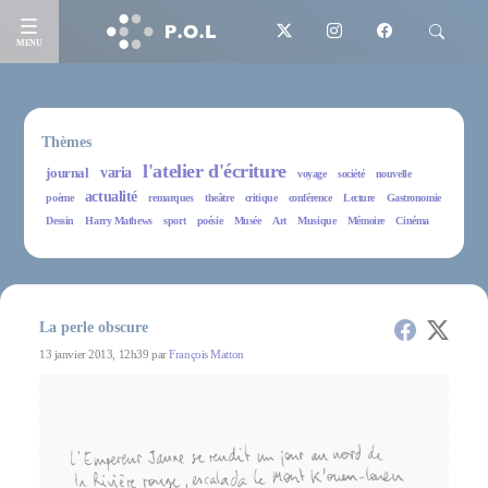
MENU
Thèmes
l'atelier d'écriture
journal
varia
voyage
société
nouvelle
actualité
poème
remarques
theâtre
critique
conférence
Lecture
Gastronomie
Dessin
Harry Mathews
sport
poésie
Musée
Art
Musique
Mémoire
Cinéma
La perle obscure
13 janvier 2013, 12h39 par
François Matton