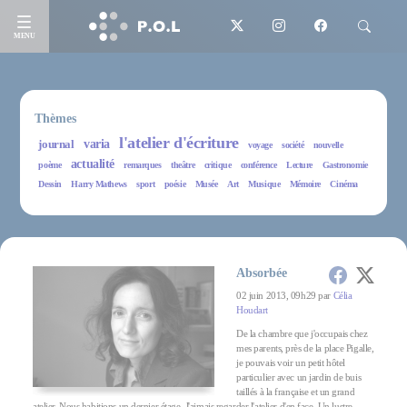
MENU
Thèmes
l'atelier d'écriture
journal
varia
voyage
société
nouvelle
actualité
poème
remarques
theâtre
critique
conférence
Lecture
Gastronomie
Dessin
Harry Mathews
sport
poésie
Musée
Art
Musique
Mémoire
Cinéma
Absorbée
02 juin 2013, 09h29 par
Célia
Houdart
De la chambre que j'occupais chez
mes parents, près de la place Pigalle,
je pouvais voir un petit hôtel
particulier avec un jardin de buis
taillés à la française et un grand
atelier. Nous habitions un dernier étage. J'aimais regarder l'atelier d'en face. Un lustre