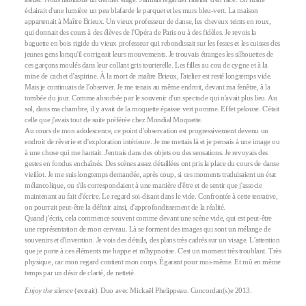
éclairait d'une lumière un peu blafarde le parquet et les murs bleu-vert. La maison
appartenait à Maître Brieux. Un vieux professeur de danse, les cheveux teints en roux,
qui donnait des cours à des élèves de l'Opéra de Paris ou à des fidèles. Je revois la
baguette en bois rigide du vieux professeur qui rebondissait sur les fesses et les cuisses des
jeunes gens lorsqu'il corrigeait leurs mouvements. Je trouvais étranges les silhouettes de
ces garçons moulés dans leur collant gris tourterelle. Les filles au cou de cygne et à la
mine de cachet d'aspirine. À la mort de maître Brieux, l'atelier est resté longtemps vide.
Mais je continuais de l'observer. Je me tenais au même endroit, devant ma fenêtre, à la
tombée du jour. Comme absorbée par le souvenir d'un spectacle qui n'avait plus lieu. Au
sol, dans ma chambre, il y avait de la moquette épaisse vert pomme. Effet pelouse. C'était
celle que j'avais tout de suite préférée chez Mondial Moquette.
Au cours de mon adolescence, ce point d'observation est progressivement devenu un
endroit de rêverie et d'exploration intérieure. Je me mettais là et je pensais à une image ou
à une chose qui me hantait. J'entrais dans des objets ou des sensations. Je revoyais des
gestes en fondus enchaînés. Des scènes assez détaillées ont pris la place du cours de danse
vieillot. Je me suis longtemps demandée, après coup, si ces moments traduisaient un état
mélancolique, ou s'ils correspondaient à une manière d'être et de sentir que j'associe
maintenant au fait d'écrire. Le regard soi-disant dans le vide. Confrontée à cette tentative,
on pourrait peut-être la définir ainsi, d'approfondissement de la réalité.
Quand j'écris, cela commence souvent comme devant une scène vide, qui est peut-être
une représentation de mon cerveau. Là se forment des images qui sont un mélange de
souvenirs et d'invention. Je vois des détails, des plans très cadrés sur un visage. L'attention
que je porte à ces éléments me happe et m'hypnotise. C'est un moment très troublant. Très
physique, car mon regard contient mon corps. Égarant pour moi-même. Et mû en même
temps par un désir de clarté, de netteté.
Enjoy the silence
(extrait). Duo avec Mickaël Phelippeau. Concordan(s)e 2013.