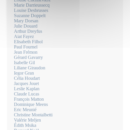
Marie Darrieussecq
Louise Desbrusses
Suzanne Doppelt
Mary Dorsan
Julie Douard
Arthur Dreyfus
Aiat Fayez
Elisabeth Filhol
Paul Fournel
Jean Frémon
Gérard Gavarry
Isabelle Gil
Liliane Giraudon
Iegor Gran
Célia Houdart
Jacques Jouet
Leslie Kaplan
Claude Lucas
François Matton
Dominique Meens
Eric Meunié
Christine Montalbetti
Valérie Mréjen
Édith Msika