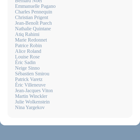
Bernard Noël
Emmanuelle Pagano
Charles Pennequin
Christian Prigent
Jean-Benoît Puech
Nathalie Quintane
Atiq Rahimi
Marie Redonnet
Patrice Robin
Alice Roland
Louise Rose
Éric Sadin
Neige Sinno
Sébastien Smirou
Patrick Varetz
Éric Villeneuve
Jean-Jacques Viton
Martin Winckler
Julie Wolkenstein
Nina Yargekov