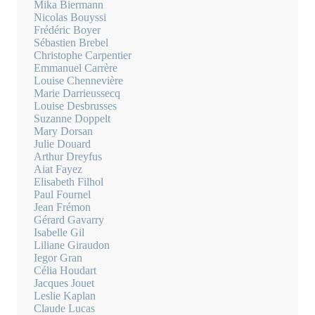
Mika Biermann
Nicolas Bouyssi
Frédéric Boyer
Sébastien Brebel
Christophe Carpentier
Emmanuel Carrère
Louise Chennevière
Marie Darrieussecq
Louise Desbrusses
Suzanne Doppelt
Mary Dorsan
Julie Douard
Arthur Dreyfus
Aiat Fayez
Elisabeth Filhol
Paul Fournel
Jean Frémon
Gérard Gavarry
Isabelle Gil
Liliane Giraudon
Iegor Gran
Célia Houdart
Jacques Jouet
Leslie Kaplan
Claude Lucas