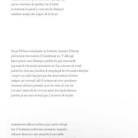
qui se souvient de quelqu’un d’autre
et remonte le passé à cent ans de distance
sombres temps des anges de la boue
Jonas Mekas connaissait un homme nommé Démon
précurseur des zazous il brandissait un Y allongé
lance pierre sans élastique parlait du gaz moutarde
qui tuait les hommes poumons en feu courant en rond
parmi les chevaux hurlant il remplaçait les formules simples
couper un café trop fort
par des innovations sévères
mitiger un excessif café
il conservait avec prudence
vivement demain premier jour du reste de ma vie
j’ai une vision de la vie et je tente des équivalences
parfois je me sens si seul que j’ai envie de hurler
maintenant ailleurs même pays autre refuge
bar d’habitués uniformes mentaux repassés
enfouis dans un coin amarrés à une table