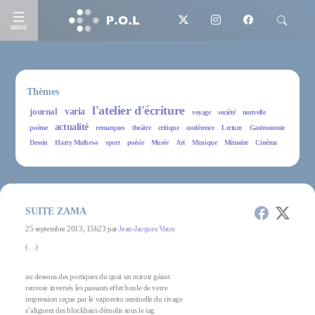
MENU
Thèmes
l'atelier d'écriture
journal
varia
voyage
société
nouvelle
actualité
poème
remarques
theâtre
critique
conférence
Lecture
Gastronomie
Dessin
Harry Mathews
sport
poésie
Musée
Art
Musique
Mémoire
Cinéma
SUITE ZAMA
25 septembre 2013, 15h23 par
Jean-Jacques Viton
(…)
au dessous des portiques du quai un miroir géant
renvoie inversés les passants effet boule de verre
impression reçue par le vaporetto sentinelle du rivage
s’alignent des blockhaus démolis sous le tag