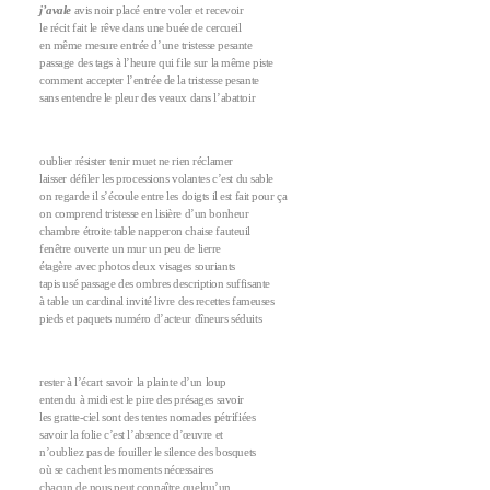
j’avale
avis noir placé entre voler et recevoir
le récit fait le rêve dans une buée de cercueil
en même mesure entrée d’une tristesse pesante
passage des tags à l’heure qui file sur la même piste
comment accepter l’entrée de la tristesse pesante
sans entendre le pleur des veaux dans l’abattoir
oublier résister tenir muet ne rien réclamer
laisser défiler les processions volantes c’est du sable
on regarde il s’écoule entre les doigts il est fait pour ça
on comprend tristesse en lisière d’un bonheur
chambre étroite table napperon chaise fauteuil
fenêtre ouverte un mur un peu de lierre
étagère avec photos deux visages souriants
tapis usé passage des ombres description suffisante
à table un cardinal invité livre des recettes fameuses
pieds et paquets numéro d’acteur dîneurs séduits
rester à l’écart savoir la plainte d’un loup
entendu à midi est le pire des présages savoir
les gratte-ciel sont des tentes nomades pétrifiées
savoir la folie c’est l’absence d’œuvre et
n’oubliez pas de fouiller le silence des bosquets
où se cachent les moments nécessaires
chacun de nous peut connaître quelqu’un