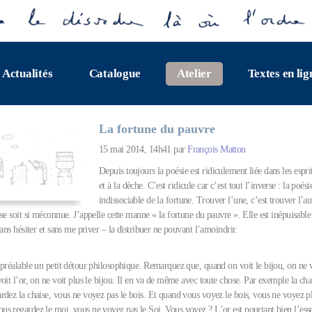
Actualités
Catalogue
Atelier
Textes en lig
La fortune du pauvre
15 mai 2014, 14h41 par
François Matton
Depuis toujours la poésie est ridiculement liée dans les espr
et à la dèche. C’est ridicule car c’est tout l’inverse : la poési
indissociable de la fortune. Trouver l’une, c’est trouver l’a
se soit si méconnue. J’appelle cette manne « la fortune du pauvre ». Elle est inépuisable 
sans hésiter et sans me priver – la distribuer ne pouvant l’amoindrir.
préalable un petit détour philosophique. Remarquez que, quand on voit le bijou, on ne vo
oit l’or, on ne voit plus le bijou. Il en va de même avec toute chose. Par exemple la chais
rdez la chaise, vous ne voyez pas le bois. Et quand vous voyez le bois, vous ne voyez pl
s regardez le moi, vous ne voyez pas le Soi. Vous voyez ? L’or est pourtant bien l’e