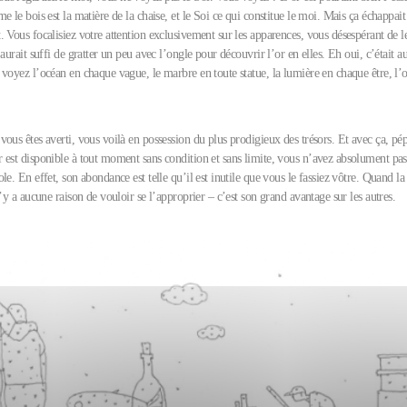
e le bois est la matière de la chaise, et le Soi ce qui constitue le moi. Mais ça échappait
 Vous focalisiez votre attention exclusivement sur les apparences, vous désespérant de l
 aurait suffi de gratter un peu avec l’ongle pour découvrir l’or en elles. Eh oui, c’était a
voyez l’océan en chaque vague, le marbre en toute statue, la lumière en chaque être, l’o
ous êtes averti, vous voilà en possession du plus prodigieux des trésors. Et avec ça, pépi
 est disponible à tout moment sans condition et sans limite, vous n’avez absolument pas
le. En effet, son abondance est telle qu’il est inutile que vous le fassiez vôtre. Quand la
n’y a aucune raison de vouloir se l’approprier – c’est son grand avantage sur les autres.