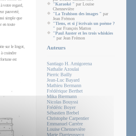
"Karaoké "
par Louise
 à votre regard,
Chennevière
eur pauvreté,
"La Trahison des images "
par
ussi simple que
Jean Frémon
"Tiens, et si j'écrivais un poème ?
r en toute
"
par François Matton
"Paul Auster et les trois whiskies
"
par Jean Frémon
te sur le lingot,
Auteurs
 à craindre
 fortune est
Santiago H. Amigorena
Nathalie Azoulai
Pierric Bailly
Jean-Luc Bayard
Mathieu Bermann
Frédérique Berthet
Mika Biermann
Nicolas Bouyssi
Frédéric Boyer
Sébastien Brebel
Christophe Carpentier
Emmanuel Carrère
Louise Chennevière
Marie Darrieussecq