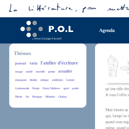
Agenda
retour à la page d’accueil
Thèmes
l'atelier d'écriture
journal
varia
actualité
voyage
société
nouvelle
poème
remarques
theâtre
critique
conférence
Lecture
Gastronomie
Dessin
Harry Mathews
sport
poésie
qu’une telle cho
Je vous l’offre 
Musée
Art
Musique
Mémoire
Cinéma
Mais faisons au 
que, lorsqu’on v
quand vous rega
même, quand vou