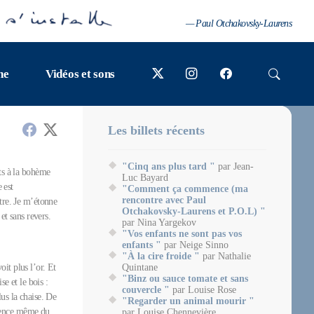
— Paul Otchakovsky-Laurens
ne
Vidéos et sons
Les billets récents
"Cinq ans plus tard "
par Jean-
its à la bohème
Luc Bayard
e est
"Comment ça commence (ma
rencontre avec Paul
utre. Je m’étonne
Otchakovsky-Laurens et P.O.L) "
et sans revers.
par Nina Yargekov
"Vos enfants ne sont pas vos
enfants "
par Neige Sinno
"À la cire froide "
par Nathalie
it plus l’or. Et
Quintane
"Binz ou sauce tomate et sans
e et le bois :
couvercle "
par Louise Rose
us la chaise. De
"Regarder un animal mourir "
ssence même du
par Louise Chennevière