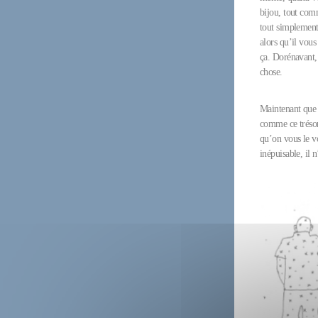
bijou, tout comm
tout simplement.
alors qu’il vous
ça. Dorénavant, 
chose.
Maintenant que v
comme ce trésor
qu’on vous le vo
inépuisable, il 