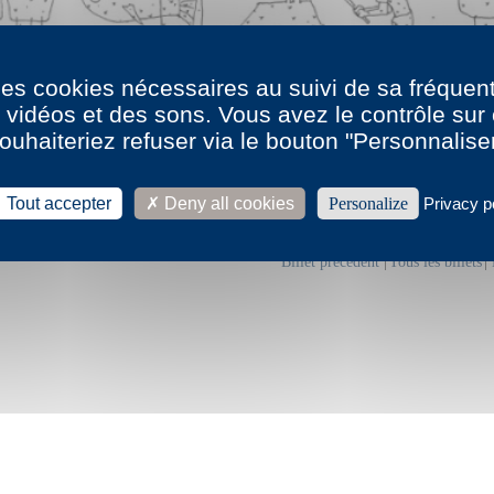
 des cookies nécessaires au suivi de sa fréquent
s vidéos et des sons. Vous avez le contrôle su
ouhaiteriez refuser via le bouton "Personnalise
Tout accepter
Deny all cookies
Personalize
Privacy p
L'atelier de Fran
Billet précédent
|
Tous les billets
|