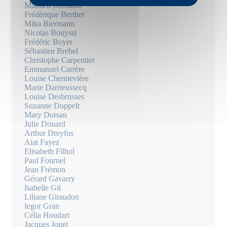
Mathieu Bermann
Frédérique Berthet
Mika Biermann
Nicolas Bouyssi
Frédéric Boyer
Sébastien Brebel
Christophe Carpentier
Emmanuel Carrère
Louise Chennevière
Marie Darrieussecq
Louise Desbrusses
Suzanne Doppelt
Mary Dorsan
Julie Douard
Arthur Dreyfus
Aiat Fayez
Elisabeth Filhol
Paul Fournel
Jean Frémon
Gérard Gavarry
Isabelle Gil
Liliane Giraudon
Iegor Gran
Célia Houdart
Jacques Jouet