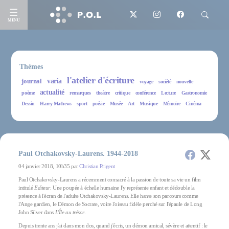
MENU
Thèmes
l'atelier d'écriture
journal
varia
voyage
société
nouvelle
actualité
poème
remarques
theâtre
critique
conférence
Lecture
Gastronomie
Dessin
Harry Mathews
sport
poésie
Musée
Art
Musique
Mémoire
Cinéma
Paul Otchakovsky-Laurens. 1944-2018
04 janvier 2018, 10h35 par
Christian Prigent
Paul Otchakovsky-Laurens a récemment consacré à la passion de toute sa vie un film
intitulé
Editeur
. Une poupée à échelle humaine l'y représente enfant et dédouble la
présence à l'écran de l'adulte Otchakovsky-Laurens. Elle hante son parcours comme
l'Ange gardien, le Démon de Socrate, voire l'oiseau fidèle perché sur l'épaule de Long
John Silver dans
L'Île au trésor
.
Depuis trente ans j'ai dans mon dos, quand j'écris, un démon amical, sévère et attentif : le