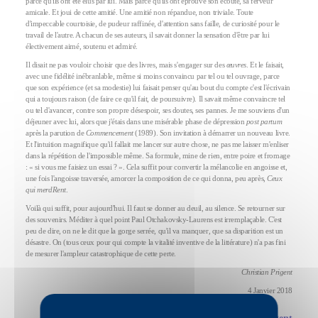
parce qu'ils ont été élus par lui. Mais parce qu'ils ont éprouvé son écoute, sa ferveur
amicale. Et joui de cette amitié. Une amitié non répandue, non triviale. Toute
d'impeccable courtoisie, de pudeur raffinée, d'attention sans faille, de curiosité pour le
travail de l'autre. A chacun de ses auteurs, il savait donner la sensation d'être par lui
électivement aimé, soutenu et admiré.
Il disait ne pas vouloir choisir que des livres, mais s'engager sur des
œuvres
. Et le faisait,
avec une fidélité inébranlable, même si moins convaincu par tel ou tel ouvrage, parce
que son expérience (et sa modestie) lui faisait penser qu'au bout du compte c'est l'écrivain
qui a toujours raison (de faire ce qu'il fait, de poursuivre). Il savait même convaincre tel
ou tel d'avancer, contre son propre désespoir, ses doutes, ses pannes. Je me souviens d'un
déjeuner avec lui, alors que j'étais dans une misérable phase de dépression
post partum
après la parution de
Commencement
(1989). Son invitation à démarrer un nouveau livre.
Et l'intuition magnifique qu'il fallait me lancer sur autre chose, ne pas me laisser m'enliser
dans la répétition de l'impossible même. Sa formule, mine de rien, entre poire et fromage
: « si vous me faisiez un essai ? ». Cela suffit pour convertir la mélancolie en angoisse et,
une fois l'angoisse traversée, amorcer la composition de ce qui donna, peu après,
Ceux
qui merdRent
.
Voilà qui suffit, pour aujourd'hui. Il faut se donner au deuil, au silence. Se retourner sur
des souvenirs. Méditer à quel point Paul Otchakovsky-Laurens est irremplaçable. C'est
peu de dire, on ne le dit que la gorge serrée, qu'il va manquer, que sa disparition est un
désastre. On (tous ceux pour qui compte la vitalité inventive de la littérature) n'a pas fini
de mesurer l'ampleur catastrophique de cette perte.
Christian Prigent
4 Janvier 2018