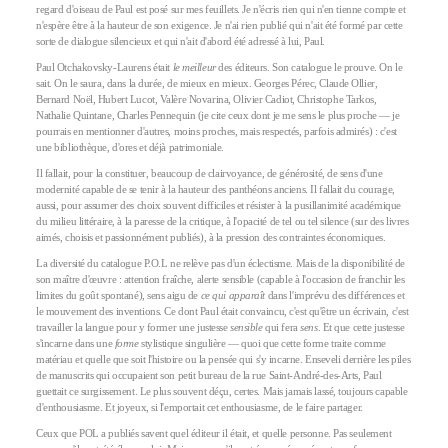
regard d'oiseau de Paul est posé sur mes feuillets. Je n'écris rien qui n'en tienne compte et
n'espère être à la hauteur de son exigence. Je n'ai rien publié qui n'ait été formé par cette
sorte de dialogue silencieux et qui n'ait d'abord été adressé à lui, Paul.
Paul Otchakovsky-Laurens était
le meilleur
des éditeurs. Son catalogue le prouve. On le
sait. On le saura, dans la durée, de mieux en mieux. Georges Pérec, Claude Ollier,
Bernard Noël, Hubert Lucot, Valère Novarina, Olivier Cadiot, Christophe Tarkos,
Nathalie Quintane, Charles Pennequin (je cite ceux dont je me sens le plus proche — je
pourrais en mentionner d'autres, moins proches, mais respectés, parfois admirés) : c'est
une bibliothèque, d'ores et déjà patrimoniale.
Il fallait, pour la constituer, beaucoup de clairvoyance, de générosité, de sens d'une
modernité capable de se tenir à la hauteur des panthéons anciens. Il fallait du courage,
aussi, pour assumer des choix souvent difficiles et résister à la pusillanimité académique
du milieu littéraire, à la paresse de la critique, à l'opacité de tel ou tel silence (sur des livres
aimés, choisis et passionnément publiés), à la pression des contraintes économiques.
La diversité du catalogue P.O.L ne relève pas d'un éclectisme. Mais de la disponibilité de
son maître d'œuvre : attention fraîche, alerte sensible (capable à l'occasion de franchir les
limites du goût spontané), sens aigu de
ce qui apparaît
dans l'imprévu des différences et
le mouvement des inventions. Ce dont Paul était convaincu, c'est qu'être un écrivain, c'est
travailler la langue pour y former une justesse
sensible
qui fera
sens
. Et que cette justesse
s'incarne dans une
forme
stylistique singulière — quoi que cette forme traite comme
matériau et quelle que soit l'histoire ou la pensée qui s'y incarne. Enseveli derrière les piles
de manuscrits qui occupaient son petit bureau de la rue Saint-André-des-Arts, Paul
guettait ce surgissement. Le plus souvent déçu, certes. Mais jamais lassé, toujours capable
d'enthousiasme. Et joyeux, si l'emportait cet enthousiasme, de le faire partager.
Ceux que POL a publiés savent quel éditeur il était, et quelle personne. Pas seulement