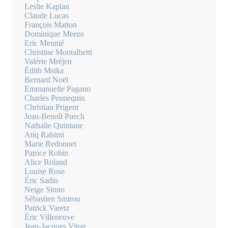
Leslie Kaplan
Claude Lucas
François Matton
Dominique Meens
Eric Meunié
Christine Montalbetti
Valérie Mréjen
Édith Msika
Bernard Noël
Emmanuelle Pagano
Charles Pennequin
Christian Prigent
Jean-Benoît Puech
Nathalie Quintane
Atiq Rahimi
Marie Redonnet
Patrice Robin
Alice Roland
Louise Rose
Éric Sadin
Neige Sinno
Sébastien Smirou
Patrick Varetz
Éric Villeneuve
Jean-Jacques Viton