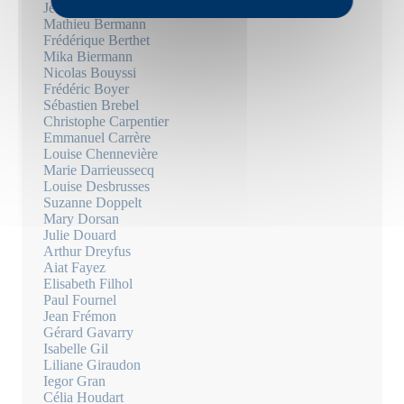
Jean-Luc Bayard
Mathieu Bermann
Frédérique Berthet
Mika Biermann
Nicolas Bouyssi
Frédéric Boyer
Sébastien Brebel
Christophe Carpentier
Emmanuel Carrère
Louise Chennevière
Marie Darrieussecq
Louise Desbrusses
Suzanne Doppelt
Mary Dorsan
Julie Douard
Arthur Dreyfus
Aiat Fayez
Elisabeth Filhol
Paul Fournel
Jean Frémon
Gérard Gavarry
Isabelle Gil
Liliane Giraudon
Iegor Gran
Célia Houdart