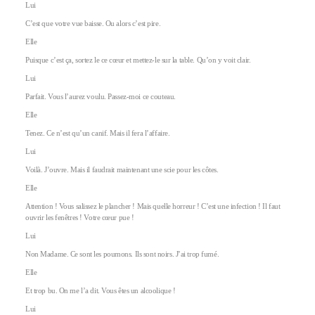
Lui
C’est que votre vue baisse. Ou alors c’est pire.
Elle
Puisque c’est ça, sortez le ce cœur et mettez-le sur la table. Qu’on y voit clair.
Lui
Parfait. Vous l’aurez voulu. Passez-moi ce couteau.
Elle
Tenez. Ce n’est qu’un canif. Mais il fera l’affaire.
Lui
Voilà. J’ouvre. Mais il faudrait maintenant une scie pour les côtes.
Elle
Attention ! Vous salissez le plancher ! Mais quelle horreur ! C’est une infection ! Il faut
ouvrir les fenêtres ! Votre cœur pue !
Lui
Non Madame. Ce sont les poumons. Ils sont noirs. J’ai trop fumé.
Elle
Et trop bu. On me l’a dit. Vous êtes un alcoolique !
Lui