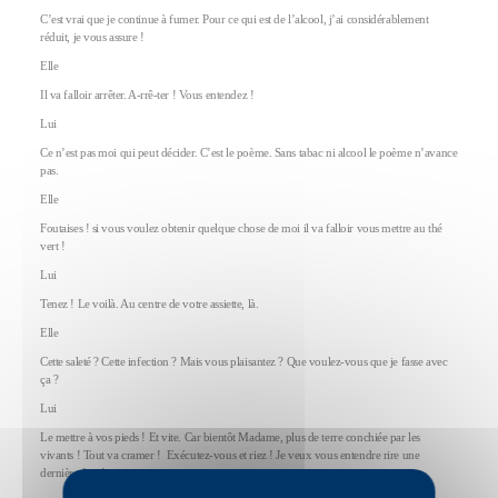
C’est vrai que je continue à fumer. Pour ce qui est de l’alcool, j’ai considérablement
réduit, je vous assure !
Elle
Il va falloir arrêter. A-rrê-ter ! Vous entendez !
Lui
Ce n’est pas moi qui peut décider. C’est le poème. Sans tabac ni alcool le poème n’avance
pas.
Elle
Foutaises ! si vous voulez obtenir quelque chose de moi il va falloir vous mettre au thé
vert !
Lui
Tenez ! Le voilà. Au centre de votre assiette, là.
Elle
Cette saleté ? Cette infection ? Mais vous plaisantez ? Que voulez-vous que je fasse avec
ça ?
Lui
Le mettre à vos pieds ! Et vite. Car bientôt Madame, plus de terre conchiée par les
vivants ! Tout va cramer ! Exécutez-vous et riez ! Je veux vous entendre rire une
dernière fois !