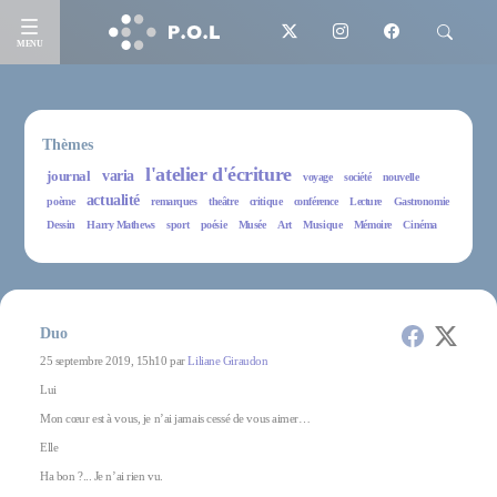
MENU
Thèmes
l'atelier d'écriture
journal
varia
voyage
société
nouvelle
actualité
poème
remarques
theâtre
critique
conférence
Lecture
Gastronomie
Dessin
Harry Mathews
sport
poésie
Musée
Art
Musique
Mémoire
Cinéma
Duo
25 septembre 2019, 15h10 par
Liliane Giraudon
Lui
Mon cœur est à vous, je n’ai jamais cessé de vous aimer…
Elle
Ha bon ?... Je n’ai rien vu.