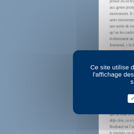
pensée du lecte
aux gestes produ
mouvement. Il se
autre mouvement
une sortie de rou
qu’on les confro
évidemment un t
Journoud, « le l
manque la neutra
aujourd’hui cont
télévision, qu’o
Ce site utilise
Le problème est 
l'affichage de
progressivement 
s
cette mise à l’é
lorsqu’ils lisent
Sur scène, ce qu
généralement, t
ici au travail t
que la mise en s
déjà cités, ce n
Roubaud est l’au
le premier cas l