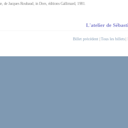
sie, de Jacques Roubaud, in Dors, éditions Gallimard, 1981.
L'atelier de Sébas
Billet précédent
|
Tous les billets
|