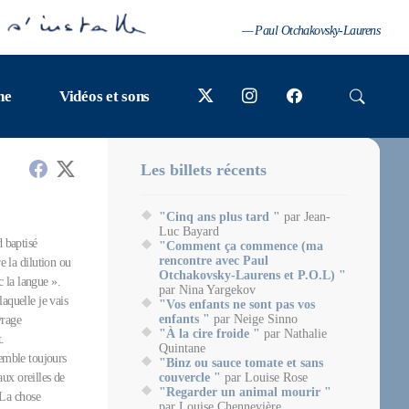
— Paul Otchakovsky-Laurens
ne
Vidéos et sons
Les billets récents
"Cinq ans plus tard "
par Jean-
Luc Bayard
 baptisé
"Comment ça commence (ma
rencontre avec Paul
 la dilution ou
Otchakovsky-Laurens et P.O.L) "
c la langue ».
par Nina Yargekov
aquelle je vais
"Vos enfants ne sont pas vos
enfants "
par Neige Sinno
vrage
"À la cire froide "
par Nathalie
.
Quintane
semble toujours
"Binz ou sauce tomate et sans
ux oreilles de
couvercle "
par Louise Rose
"Regarder un animal mourir "
 La chose
par Louise Chennevière