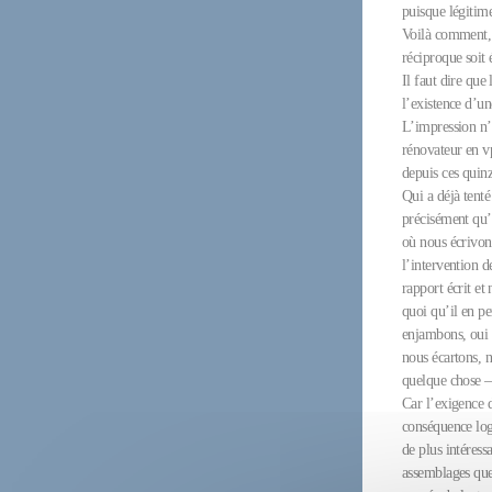
puisque légitime
Voilà comment, e
réciproque soit
Il faut dire qu
l’existence d’un
L’impression n’
rénovateur en v
depuis ces quinz
Qui a déjà tenté
précisément qu’
où nous écrivons
l’intervention 
rapport écrit e
quoi qu’il en pe
enjambons, oui ;
nous écartons, n
quelque chose – 
Car l’exigence d
conséquence log
de plus intéressa
assemblages que 