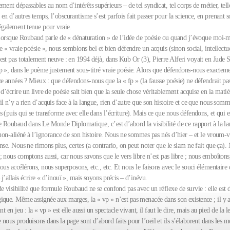
ment dépassables au nom d’intérêts supérieurs – de tel syndicat, tel corps de métier, tell
n d’autres temps, l’obscurantisme s’est parfois fait passer pour la science, en prenant s
 également tenue pour vraie.
e lorsque Roubaud parle de « dénaturation » de l’idée de poésie ou quand j’évoque moi-
e « vraie poésie », nous semblons bel et bien défendre un acquis (sinon social, intellectue
est pas totalement neuve : en 1994 déjà, dans Kub Or (3), Pierre Alferi voyait en Jude 
p », dans le poème justement sous-titré vraie poésie. Alors que défendons-nous exactem
e années ? Mieux : que défendons-nous que la « fp » (la fausse poésie) ne défendrait pa
 d’écrire un livre de poésie sait bien que la seule chose véritablement acquise en la matiè
il n’y a rien d’acquis face à la langue, rien d’autre que son histoire et ce que nous so
 (puis qui se transforme avec elle dans l’écriture). Mais ce que nous défendons, et qui es
de Roubaud dans Le Monde Diplomatique, c’est d’abord la visibilité de ce rapport à la la
t non-aliéné à l’ignorance de son histoire. Nous ne sommes pas nés d’hier – et le vroum
nse. Nous ne rimons plus, certes (a contrario, on peut noter que le slam ne fait que ça).
 nous comptons aussi, car nous savons que le vers libre n’est pas libre ; nous emboîtons
ous accélérons, nous superposons, etc., etc. Et nous le faisons avec le souci élémentaire
j’allais écrire « d’inouï », mais soyons précis – d’inévu.
e visibilité que formule Roubaud ne se confond pas avec un réflexe de survie : elle est
ique. Même assignée aux marges, la « vp » n’est pas menacée dans son existence ; il y 
nt en jeu : la « vp » est elle aussi un spectacle vivant, il faut le dire, mais au pied de la l
nous produisons dans la page sont d’abord faits pour l’oeil et ils s’élaborent dans les 