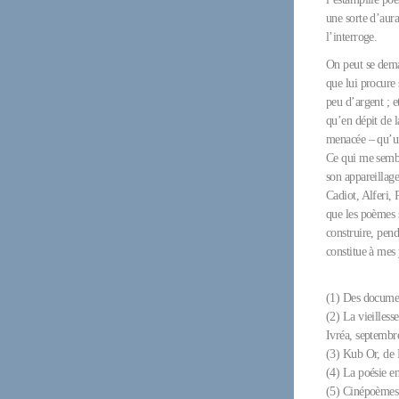
une sorte d’aura
l’interroge.
On peut se deman
que lui procure 
peu d’argent ; e
qu’en dépit de l
menacée – qu’un
Ce qui me semble
son appareillag
Cadiot, Alferi, 
que les poèmes s
construire, pend
constitue à mes
(1) Des documen
(2) La vieilless
Ivréa, septembr
(3) Kub Or, de P
(4) La poésie e
(5) Cinépoèmes e