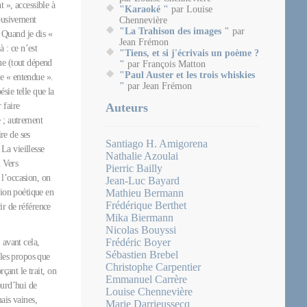
 », accessible à
"Karaoké "
par Louise
abusivement
Chennevière
"La Trahison des images "
par
 Quand je dis «
Jean Frémon
à : ce n’est
"Tiens, et si j'écrivais un poème ?
ue (tout dépend
"
par François Matton
"Paul Auster et les trois whiskies
e « entendue ».
"
par Jean Frémon
sie telle que la
 faire
Auteurs
e ; autrement
ire de ses
Santiago H. Amigorena
La vieillesse
Nathalie Azoulai
n Vers
Pierric Bailly
 l’occasion, on
Jean-Luc Bayard
xion poétique en
Mathieu Bermann
Frédérique Berthet
ir de référence
Mika Biermann
Nicolas Bouyssi
Frédéric Boyer
 avant cela,
Sébastien Brebel
 les propos que
Christophe Carpentier
çant le trait, on
Emmanuel Carrère
ourd’hui de
Louise Chennevière
ais vaines,
Marie Darrieussecq