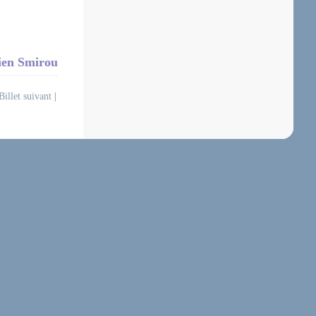
tien Smirou
Billet suivant
|