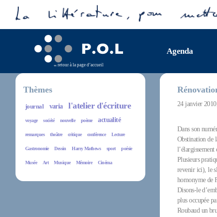
Agenda
retour à la page d’accueil
Thèmes
Rénovatio
24 janvier 201
l'atelier d'écriture
journal
varia
actualité
voyage
société
nouvelle
poème
Dans son numéro
remarques
theâtre
critique
conférence
Lecture
Obstination de 
Gastronomie
Dessin
Harry Mathews
sport
poésie
l’élargissement 
Plusieurs pratiq
Musée
Art
Musique
Mémoire
Cinéma
revenir ici), le
homonyme de Fran
Disons-le d’embl
plus occupée par
Roubaud un brui