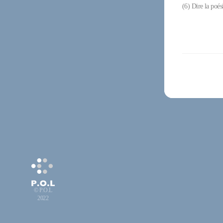
(6) Dire la poé
© P.O.L
2022