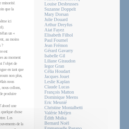
e minorité.
Louise Desbrusses
Suzanne Doppelt
oin que la
Mary Dorsan
Julie Douard
même ici
Arthur Dreyfus
l).
Aiat Fayez
Stéfan un «
Elisabeth Filhol
ent, au moins
Paul Fournel
Jean Frémon
s ?
Gérard Gavarry
re est
Isabelle Gil
mmes au moment
Liliane Giraudon
t l’objet de
Iegor Gran
ngue en tant que
Célia Houdart
-vroum non plus,
Jacques Jouet
Leslie Kaplan
 Mais nous
Claude Lucas
, nous collons,
François Matton
 de produire
Dominique Meens
Eric Meunié
 d’abord une
Christine Montalbetti
a quelque chose
Valérie Mréjen
Édith Msika
ettre. Les
Bernard Noël
mouvements de la
Emmanuelle Pagano