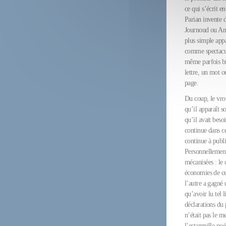
ce qui s’écrit e
Parian invente 
Journoud ou Anne
plus simple appa
comme spectacula
même parfois bi
lettre, un mot o
page.
Du coup, le vro
qu’il apparaît s
qu’il avait bes
continue dans c
continue à publie
Personnellement,
mécanisées : le 
économies de ce
l’autre a gagné 
qu’avoir lu tel 
déclarations du 
n’était pas le m
l’estampille poé