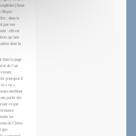
exceptions (Anne
e Royet-
ire ; dans le
ent pas vue
nt : elle est
Alors qu’une
uation dans la
t dans la page
ivé de l’air
m-vroum,
der pourquoi il
e la « vp ».
choses semblent
Sans parler des
ciale ce que
erformance
endre les
cesse de Clèves
t que
lle a conservé