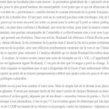
ement dans un brouhaha plus vaste encore : la promotion généralisée du « spectacle vivant
ais, pour le plus grand bonheur des municipalités. A tel point que ce qui est désormais 
e vocable de « performance » semble devenu le courant dominant de la poésie française.
e le dis à double titre. D’une part, tout ne se confond pas dans cette enveloppe, loin de l
parce qu’un texte est porté sur scène ou pensé pour la scène qu’il perd sa valeur poétiq
me) ; on peut faire confiance à Roubaud, qui vient du trobar, pour tenir la nuance comm
pendant, une portion remarquable de l’ensemble n’a effectivement rien à voir avec la poé
 qui pensent son évolution. Dans son article, Roubaud fait référence à Denis Roche pour
même déclarée, la fin rochienne de la poésie était d’abord la fin de la poésie rochienn
it encore de-la-poésie, avec une réflexion extrêmement construite sur le vers et sur l’histo
it de se reporter pour mémoire à l’analyse détaillée qu’en donne Roubaud lui-même dans 
. À sa place, le vroum-vroum assure une sorte de triomphe au vil « VIL » (l’appellatio
ibre est également signée Roubaud). C’est peu de dire que la langue y perd au change. À
a fois coquasse et inquiétant que ce qui a longtemps été le foyer d’une authentique réfle
écupéré au point de se trouver pompeusement célébré aux quatre coins du pays et de serv
politiques culturelles.
énible en soi pour bon nombre d’entre nous. Mais le simple fait de le dresser nous place,
n gênante. Il serait par exemple facile de lire dans l’article de Jacques Roubaud ou dans
 position d’arrière-garde, dépassée par de soi-disant « nouvelles formes de poésie ». En for
presque à nos alexandrins, n’est-ce pas ? C’est le même genre de rhétorique qui fait auj
et de l’UMP les tenants de la réforme et du progrès, contre les résistances – légitimes m