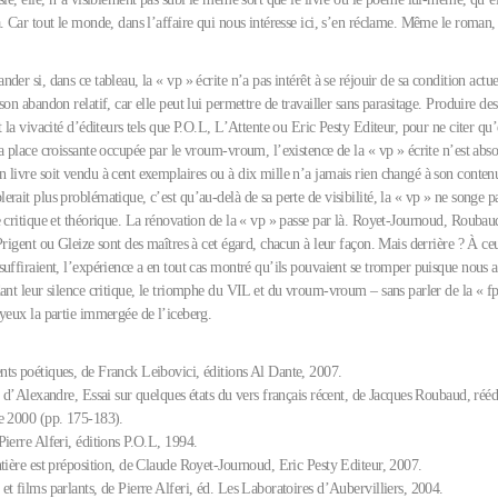
. Car tout le monde, dans l’affaire qui nous intéresse ici, s’en réclame. Même le roman,
der si, dans ce tableau, la « vp » écrite n’a pas intérêt à se réjouir de sa condition actue
son abandon relatif, car elle peut lui permettre de travailler sans parasitage. Produire des
t la vivacité d’éditeurs tels que P.O.L, L’Attente ou Eric Pesty Editeur, pour ne citer qu
a place croissante occupée par le vroum-vroum, l’existence de la « vp » écrite n’est abs
 livre soit vendu à cent exemplaires ou à dix mille n’a jamais rien changé à son conten
rait plus problématique, c’est qu’au-delà de sa perte de visibilité, la « vp » ne songe p
e critique et théorique. La rénovation de la « vp » passe par là. Royet-Journoud, Rouba
Prigent ou Gleize sont des maîtres à cet égard, chacun à leur façon. Mais derrière ? À ce
uffiraient, l’expérience a en tout cas montré qu’ils pouvaient se tromper puisque nous 
ant leur silence critique, le triomphe du VIL et du vroum-vroum – sans parler de la « fp 
 yeux la partie immergée de l’iceberg.
ts poétiques, de Franck Leibovici, éditions Al Dante, 2007.
e d’Alexandre, Essai sur quelques états du vers français récent, de Jacques Roubaud, rééd
e 2000 (pp. 175-183).
ierre Alferi, éditions P.O.L, 1994.
ntière est préposition, de Claude Royet-Journoud, Eric Pesty Editeur, 2007.
t films parlants, de Pierre Alferi, éd. Les Laboratoires d’Aubervilliers, 2004.