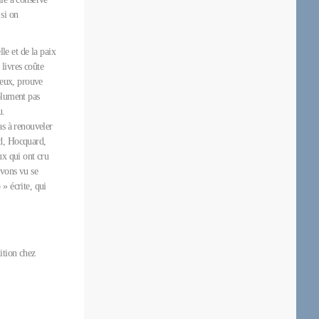
 si on
lle et de la paix
 livres coûte
’eux, prouve
olument pas
u.
as à renouveler
ud, Hocquard,
ux qui ont cru
avons vu se
» écrite, qui
ition chez