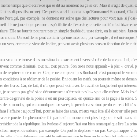
n même temps que d’écrire ce qui se dit au moment où ça se dit. Mais il s’agit de quasi 
d’autres dispositifs encore). Des poètes aussi importants qu’Emmanuel Hocquard, Claud
 Portugal, par exemple, ne donnent sur scène que des lectures pour voix nue, si j’ose d
reil. Ils ne jouent que peu sur la spécificité de l’exercice, et cette nudité n’est bizarrem
ire. Elle ne fournit pourtant pas un simple double du texte écrit, on le sait bien. Justeme
en moins. Un souffle ne peut contenir qu’une intention, par exemple ; il est univoque. 
u un vers, comme je viens de le dire, peuvent avoir plusieurs sens en fonction de leur sit
um-vroum se trouve dans une situation exactement inverse à celle de la « vp ». Lui, c’es
ouvent comme diminué, tout nu, tout pauvre. Son texte nous apparaît « à plat », crevé, pr
oin de respirer ou de remuer. Ce que ne comprend pas Roubaud, c’est pourquoi le vrou
es conditions à se réclamer de la poésie. En jouant les naïfs, on pourrait même se deman
r des livres. Car, de fait, il n’a que peu à voir avec le travail de langue lent qui intéress
 je ne serais pas gêné si ce détournement n’écrasait pas la « vp » elle-même. Mais les 
centre de gravité de la poésie s’est un peu déplacé, en quinze ans, de la page à la scène. 
s deux mondes, qui communiquent en vases, le premier a surtout perdu en rentabilité so
dans l’affaire : aujourd’hui, pour se faire des amis, mieux vaut être allé écouter telle p
livre de poésie. Le phénomène fait partie d’un mouvement plus large, on le sait : sans att
président de la république, les lycéens d’aujourd’hui ont bien remarqué que lire La prin
eilleur moyen de séduire, par exemple. On peut le déplorer – ou pas. Ce qui frappe, c’es
sie, elle, n’a visiblement pas subi le même sort que le livre ou le poème lui-même, qu’e