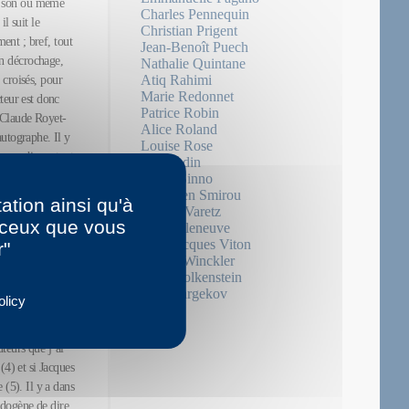
au son ou même
Charles Pennequin
l suit le
Christian Prigent
ment ; bref, tout
Jean-Benoît Puech
un décrochage,
Nathalie Quintane
Atiq Rahimi
, croisés, pour
Marie Redonnet
teur est donc
Patrice Robin
t Claude Royet-
Alice Roland
autographe. Il y
Louise Rose
hamp, s’inventent
Éric Sadin
se de la
Neige Sinno
Sébastien Smirou
ation ainsi qu'à
Patrick Varetz
t désormais
r ceux que vous
Éric Villeneuve
er les causes de
Jean-Jacques Viton
r"
s spectaculaires
Martin Winckler
Julie Wolkenstein
us
Nina Yargekov
olicy
 et je renvoie
 mais simplement
teurs que j’ai
(4) et si Jacques
 (5). Il y a dans
endogène de dire