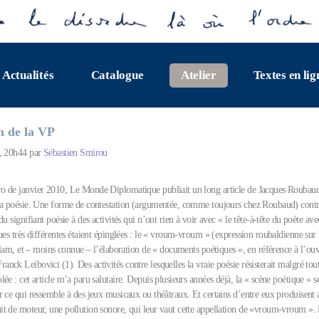
Actualités
Catalogue
Atelier
Textes en lig
n de la VP
0, 20h44 par
Sébastien Smirou
 de janvier 2010, Le Monde Diplomatique publiait un long article de Jacques Roubaud
la poésie. Une forme de contestation (argumentée, comme toujours chez Roubaud) contre
du signifiant poésie à des activités qui n’ont rien à voir avec « le tête-à-tête du poète ave
ues très différentes étaient épinglées : le « vroum-vroum » (expression roubaldienne sur l
 slam, et – moins connue – l’élaboration de « documents poétiques », en référence à l’ou
ck Leibovici (1). Des activités contre lesquelles la vraie poésie résisterait malgré tout
ée : cet article m’a paru salutaire. Depuis plusieurs années déjà, la « scène poétique » 
 ce qui ressemble à des jeux musicaux ou théâtraux. Et certains d’entre eux produisent a
t de moteur, une pollution sonore, qui leur vaut cette appellation de «vroum-vroum ».