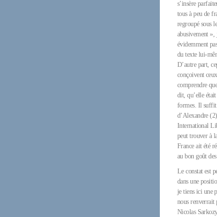
s’insère parfait
tous à peu de fr
regroupé sous l
abusivement », j
évidemment pas 
du texte lui-mê
D’autre part, ce
conçoivent ceux
comprendre que, 
dit, qu’elle éta
formes. Il suff
d’Alexandre (2)
International L
peut trouver à l
France ait été r
au bon goût des 
Le constat est p
dans une positio
je tiens ici une
nous renverrait 
Nicolas Sarkozy 