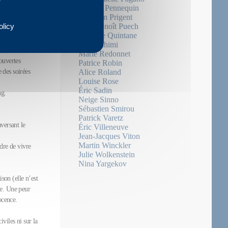
Charles Pennequin
Christian Prigent
ve-t-il ? Ce
olicy
Jean-Benoît Puech
enfoncer dans la
Nathalie Quintane
 en finir avec
Atiq Rahimi
Marie Redonnet
ouvertes
Patrice Robin
e des soirées
Alice Roland
Louise Rose
Éric Sadin
ng.
Neige Sinno
Sébastien Smirou
Patrick Varetz
versant le
Éric Villeneuve
Jean-Jacques Viton
Martin Winckler
dre de vivre
Julie Wolkenstein
Nina Yargekov
ison (elle n’est
te. Une peur
ocence.
viles ni sur la