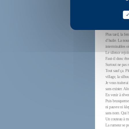
l’araignée est b
Kleist retrouve 
n’est rien. Une 
paume de sa main
tout cela.
Plus tard, la fe
d’huile. La nour
interminables où
Le silence rejoi
Faut-il donc êtr
Surtout ne pas 
Tout sauf ça. Pl
village, la silho
Je vous traitera
sans exister. A
En venir à rêver
Puis brusquement
ni pauvre ni kl
sans nom. Qui ha
Un couteau à ma
La rumeur se pou