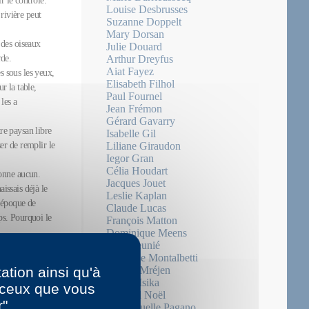
ir le contrôle.
Louise Desbrusses
rivière peut
Suzanne Doppelt
Mary Dorsan
 des oiseaux
Julie Douard
rde.
Arthur Dreyfus
Aiat Fayez
s sous les yeux,
Elisabeth Filhol
r la table,
Paul Fournel
les a
Jean Frémon
Gérard Gavarry
tre paysan libre
Isabelle Gil
er de remplir le
Liliane Giraudon
Iegor Gran
Célia Houdart
donne aucun.
Jacques Jouet
issais déjà le
Leslie Kaplan
 époque de
Claude Lucas
mps. Pourquoi le
François Matton
Dominique Meens
Eric Meunié
 est contre vous
Christine Montalbetti
ation ainsi qu'à
Valérie Mréjen
Édith Msika
r ceux que vous
te. Mais
Bernard Noël
r"
e vallée
Emmanuelle Pagano