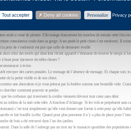
lanche.
cette sensation d’étranglement qui l’avait assailli à son retour de Mayence. Que vous arri
Tout accepter
Deny all cookies
Personalize
Privacy p
inquiétude passagère. Des images qui traversent. Personne ne voit les ongles de Kleist s’
. Cet horrible sentiment de honte et ces humiliations perpétuelles il faudra bien un jour
mme seule a cessé de pleurer. Elle mange doucement les tranches de tomate cette fois rec
riture consolatrice coule dans sa gorge. A ses pieds le petit chien s’est rendormi. Il exist
 la peur de s’endormir est pire que celle de demeurer éveillé.
nt alors celui des morts qui dans leur récent appareil s’étonnent de trouver le temps si lo
e à bout pour éprouver de telles choses ?
recommencer à écrire.
utôt envoyer des cartes postales. Le message de l’absence de message. Et chaque soir, tra
uette de la petite vieille et de son chien.
i comme une aberration et je vous jetterai par la fenêtre comme une bouteille vide. Crain
lors chercher comment pouvoir se perdre.
 que les corbeaux qui traversent la combe viennent dévorer tout cœur sans désir.
 au milieu de la nuit cette idée. A fonction d’éclairage. Si les vols se perpétuent sans ra
eptomane) c’est tout simplement qu’elle veut donner une forme à cette peur qu’elle habi
rcèle et fait bouillir la tête. Quand pour plus personne il n’y a plus de place pour l’inn
nche de bois a été retrouvé dans l’un des jardins.
rsuit. Dans la salle de l’auberge pas un mot sur le massacre quotidien des populations ci