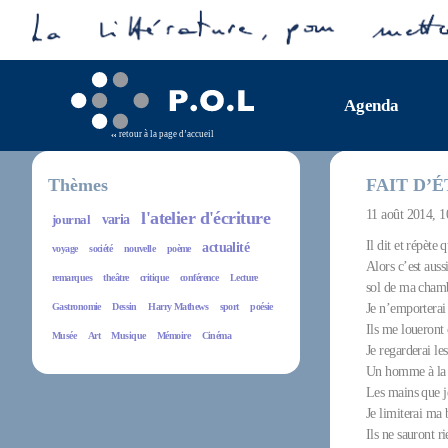
Agenda
retour à la page d’accueil
Thèmes
FAIT D’É
11 août 2014, 
l'atelier d'écriture
journal
varia
Il dit et répète 
actualité
voyage
société
nouvelle
poème
Alors c’est aussi
remarques
theâtre
critique
conférence
Lecture
sol de ma cham
Gastronomie
Dessin
Harry Mathews
sport
poésie
Je n’emporterai
Ils me loueront 
Musée
Art
Musique
Mémoire
Cinéma
Je regarderai les
Un homme à la f
Les mains que je
Je limiterai ma 
Ils ne sauront r