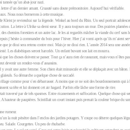
i tannée qu’un abat-jour nazi.
a lettre d’un dernier amant. Cruauté sans doute prémonitoire. Aujourd’hui vérifiable.
seaux. Nous nous bornerons à cette musique.
de Kleist je reviendrai sur la légende. Winkel au bord du Rhin. Un seul portrait adolescen
ocution. La lettre à Ulrike sa demi sœur. Il y aura toujours un mur. Des prairies plantées 
, des chemins forestiers et un autre lac. Je les ai regardés mâcher la viande du cerf sans 
puis j’hésite à commander du bois pour l’hiver. Hier j’ai vomi après qu’ils m’aient serv
e que je dirai sera retenu contre moi. Mais je ne dirai rien. L’année 2014 sera une anné
festé. Les diabétiques seront harcelés. Un enfant buvant son lait en mourra.
si que les choses doivent se passer. Tout ça n’aura rien de rassurant, mais vous n’êtes pa
eut devenir un rendez-vous d’assassins.
il y avait une autre femme. Son chien était minuscule et elle se déplaçait avec un bâton.
s glaïeuls. Sa démarche a quelque chose de saccadé.
e village comme pour s’en débarrasser. A moins que ce ne soit des bourdonnements qui à 
issent sa tête et lui donnent cet air hagard. Parfois elle lâche une forme de rire.
 était traversé par de tels spasmes. Entre ricanements et suffocation. Quelque chose qui s
 A hauteur de paupières. Scintillait un court instant puis prenait la couleur brique du san
 une rumeur.
u’un la nuit pénètre dans l’enclos des jardins potagers. Y coupe ou déterre quelques lég
eu. Salade. Courgettes. Un peu de rhubarbe.