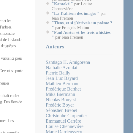
"Karaoké "
par Louise
Chennevière
"La Trahison des images "
par
Jean Frémon
t et les
"Tiens, et si j'écrivais un poème ?
d’arbres.
"
par François Matton
"Paul Auster et les trois whiskies
le moindre
"
par Jean Frémon
i de la viande
e de guêpes.
Auteurs
s venus ici pour
Santiago H. Amigorena
Nathalie Azoulai
 Devant sa porte
Pierric Bailly
Jean-Luc Bayard
heures
Mathieu Bermann
Frédérique Berthet
Mika Biermann
emblait rouler
Nicolas Bouyssi
g. Des flots de
Frédéric Boyer
Sébastien Brebel
Christophe Carpentier
umes. Les
Emmanuel Carrère
Louise Chennevière
Marie Darrieussecq