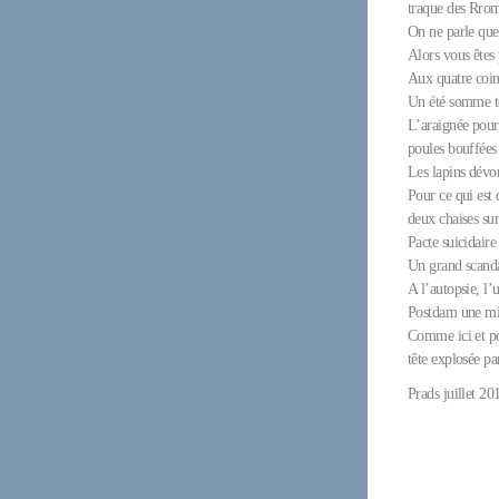
traque des Rrom
On ne parle que 
Alors vous êtes 
Aux quatre coin
Un été somme to
L’araignée pours
poules bouffées 
Les lapins dévor
Pour ce qui est 
deux chaises su
Pacte suicidaire 
Un grand scanda
A l’autopsie, l’
Postdam une mis
Comme ici et pou
tête explosée pa
Prads juillet 20