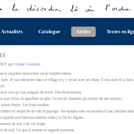
Actualités
Catalogue
Atelier
Textes en lig
TÉ
10h21 par
Liliane Giraudon
que le caractère destructeur est la fiabilité même.
 bien. Je vais retourner dans ce village et j’y vivrai avec un chien. Il sera noir et la nuit 
bre.
 avec moi qu’une poignée de livres. Des dictionnaires.
ce que là-bas ils appellent un gîte. Un rez de chaussée qui donne sur des poiriers.
 arbres fleurir. Les fruits tomber.
enêtre m’empêche de voir le paysage. Ses épaules sont recouvertes d’une chemise bleu
 regarde sont bien les miennes mais j’ai ôté les bagues.
boisson du soir à du vin rouge.
ien de moi. Ce que je ressens ne regarde personne.