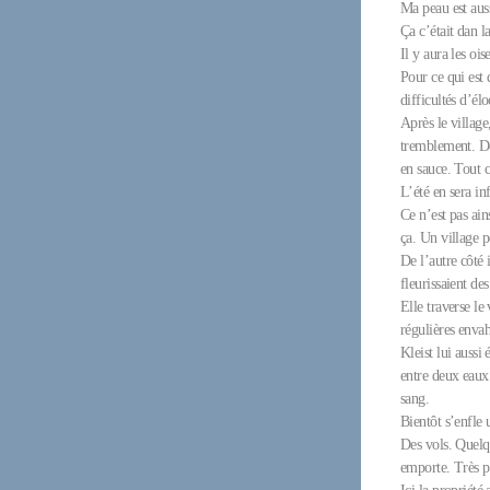
Ma peau est auss
Ça c’était dan l
Il y aura les oi
Pour ce qui est 
difficultés d’él
Après le village
tremblement. De
en sauce. Tout c
L’été en sera in
Ce n’est pas ain
ça. Un village p
De l’autre côté 
fleurissaient de
Elle traverse l
régulières envah
Kleist lui aussi
entre deux eaux.
sang.
Bientôt s’enfle
Des vols. Quelq
emporte. Très p