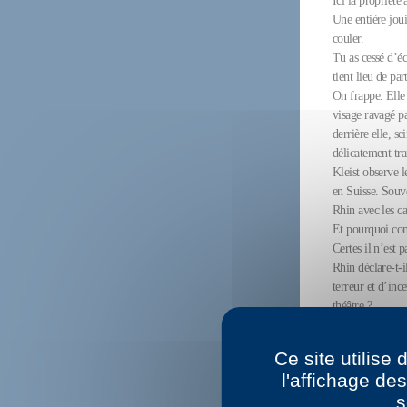
Ici la propriété 
Une entière joui
couler.
Tu as cessé d’éc
tient lieu de pa
On frappe. Elle 
visage ravagé pa
derrière elle, s
délicatement tran
Kleist observe l
en Suisse. Souv
Rhin avec les ca
Et pourquoi con
Certes il n’est 
Rhin déclare-t-
terreur et d’inc
théâtre ?
L’homme désigne 
!
Ce site utilise
Le petit chien e
l'affichage de
En contrebas une
s
personne ne la v