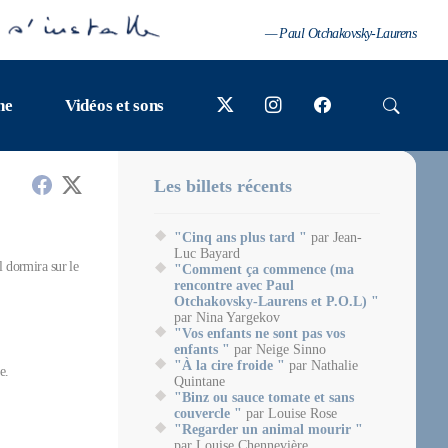
— Paul Otchakovsky-Laurens
ne
Vidéos et sons
Les billets récents
"Cinq ans plus tard "
par Jean-
Luc Bayard
il dormira sur le
"Comment ça commence (ma
rencontre avec Paul
Otchakovsky-Laurens et P.O.L) "
par Nina Yargekov
"Vos enfants ne sont pas vos
enfants "
par Neige Sinno
"À la cire froide "
par Nathalie
e.
Quintane
"Binz ou sauce tomate et sans
couvercle "
par Louise Rose
"Regarder un animal mourir "
par Louise Chennevière