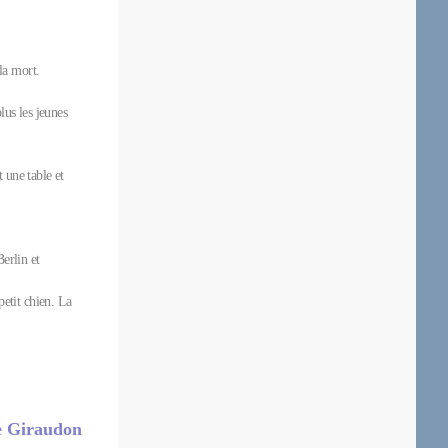
la mort.
lus les jeunes
 une table et
erlin et
petit chien. La
ne Giraudon