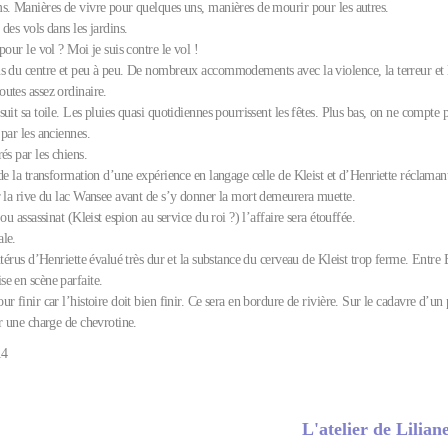
s. Manières de vivre pour quelques uns, manières de mourir pour les autres.
des vols dans les jardins.
pour le vol ? Moi je suis contre le vol !
s du centre et peu à peu. De nombreux accommodements avec la violence, la terreur et 
utes assez ordinaire.
uit sa toile. Les pluies quasi quotidiennes pourrissent les fêtes. Plus bas, on ne compte p
par les anciennes.
és par les chiens.
de la transformation d’une expérience en langage celle de Kleist et d’Henriette réclamant
r la rive du lac Wansee avant de s’y donner la mort demeurera muette.
ou assassinat (Kleist espion au service du roi ?) l’affaire sera étouffée.
le.
utérus d’Henriette évalué très dur et la substance du cerveau de Kleist trop ferme. Entre B
e en scène parfaite.
r finir car l’histoire doit bien finir. Ce sera en bordure de rivière. Sur le cadavre d’un 
r une charge de chevrotine.
14
L'atelier de Lilia