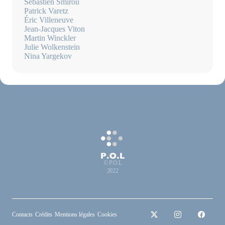
Sébastien Smirou
Patrick Varetz
Éric Villeneuve
Jean-Jacques Viton
Martin Winckler
Julie Wolkenstein
Nina Yargekov
© P.O.L
2022
Contacts
Crédits
Mentions légales
Cookies