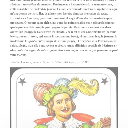
résultat d’un
«défaut de serrage».
Peu importe : l’essentiel est dans ce mouvement,
cette instabilité de
Portrait de femme
. Ce sont ces zones de frottement mystérieuses qui
m’ont permis de travailler, de glisser mon histoire dans ces interstices du texte.
Un mot sur
«l’excuse
», pour finir : au tarot, il s’agit d’une des trois cartes les plus
précieuses. C’est une carte chère, qui vaut des points et allège par ailleurs le contrat
que le preneur doit remplir pour gagner la partie. Mais, contrairement aux deux
autres (on les appelle toutes trois les
«bouts»),
ce n’est ni une carte maîtresse (comme
le vingt-et-un d’atout, qui assure forcément une levée), ni une carte fragile (comme le
un d’atout, le
«petit»,
qu’on risque de se faire piquer). Lorsqu’on joue l’excuse, on ne
fait pas le pli, mais elle vous revient toujours. Autre définition possible de l’écriture : «
oker, carte d’une grande valeur, qui ne donne aucun pouvoir, mais que personne ne peut
vous enlever»
.
Julie Wolkenstein,
un mot clé pour la Villa Gillet, Lyon, mai 2009