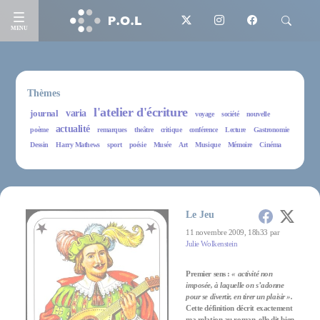
MENU
Thèmes
l'atelier d'écriture
journal
varia
voyage
société
nouvelle
actualité
poème
remarques
theâtre
critique
conférence
Lecture
Gastronomie
Dessin
Harry Mathews
sport
poésie
Musée
Art
Musique
Mémoire
Cinéma
Le Jeu
11 novembre 2009, 18h33 par
Julie Wolkenstein
Premier sens :
« activité non
imposée, à laquelle on s’adonne
pour se divertir, en tirer un plaisir ».
Cette définition décrit exactement
ma relation au roman, elle dit bien