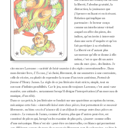
la liberté, l’absolue gratuité, la
distraction, la jouissance que
j’éprouve en lisant et en écrivant.
Relation qui implique un
partenaire : le lecteur conçu
comme un interlocuteur virtuel
auquel on offre des pistes, des
indices, qu’on invite à intervenir
dans une sorte d’enquête et qu’on
fait participer à sa résolution.
La liberté est d’autant plus
savoureuse qu’elle se donne à elle-
même, c’est ce que dit un autre
sens du mot
«jeu»,
des limites. Je
cite encore Larousse :
«activité de loisir soumise à des règles conventionnelles».
Dans
mon dernier livre,
L’Excuse
, j’ai choisi, librement, de me soumettre à une contrainte,
celle de récrire, ou plutôt de reprendre la trame d’un texte antérieur,
Portrait de
femme
d’Henry James. La règle de ce jeu littéraire était stricte, simple, tout en
ouvrant d’infinies possibilités. Car le jeu, nous dit toujours Larousse, c’est aussi «
une
manière, une attitude»,
notamment lorsqu’il désigne l’interprétation (d’un morceau de
musique, d’un rôle).
Dans ce cas précis, le jeu littéraire se fondait sur une quatrième acception du terme,
mécanique cette fois :
«intervalle laissé entre deux pièces, leur permettant de se mouvoir
librement»,
ou bien
«excès d’aisance dû à un défaut de serrage entre deux pièces en
contact».
Le roman de James, comme d’autres, plus que d’autres peut-être, est
constitué de pièces qui, lorsqu’on les examine de plus près,
«jouent
» comme celles
d’une mécanique. Rien n’est sûr : peut-être ces intervalles, ces blancs qui permettent
aux différents aspects du texte de se mouvoir librement sont-ils volontaires, ou bien le