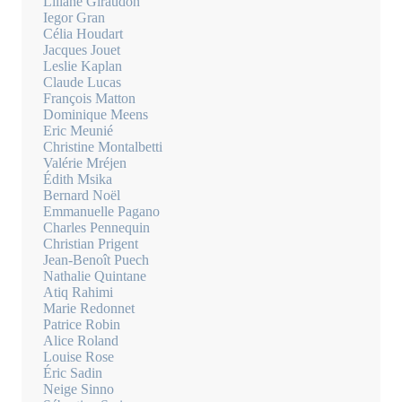
Liliane Giraudon
Iegor Gran
Célia Houdart
Jacques Jouet
Leslie Kaplan
Claude Lucas
François Matton
Dominique Meens
Eric Meunié
Christine Montalbetti
Valérie Mréjen
Édith Msika
Bernard Noël
Emmanuelle Pagano
Charles Pennequin
Christian Prigent
Jean-Benoît Puech
Nathalie Quintane
Atiq Rahimi
Marie Redonnet
Patrice Robin
Alice Roland
Louise Rose
Éric Sadin
Neige Sinno