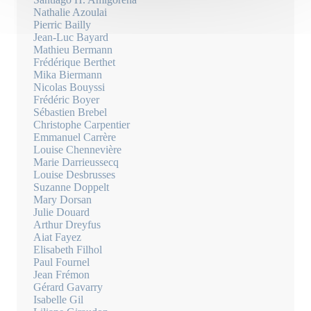
Nathalie Azoulai
Pierric Bailly
Jean-Luc Bayard
Mathieu Bermann
Frédérique Berthet
Mika Biermann
Nicolas Bouyssi
Frédéric Boyer
Sébastien Brebel
Christophe Carpentier
Emmanuel Carrère
Louise Chennevière
Marie Darrieussecq
Louise Desbrusses
Suzanne Doppelt
Mary Dorsan
Julie Douard
Arthur Dreyfus
Aiat Fayez
Elisabeth Filhol
Paul Fournel
Jean Frémon
Gérard Gavarry
Isabelle Gil