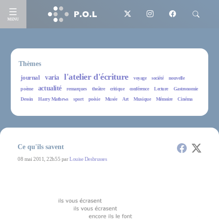
MENU
Thèmes
l'atelier d'écriture
journal
varia
voyage
société
nouvelle
actualité
poème
remarques
theâtre
critique
conférence
Lecture
Gastronomie
Dessin
Harry Mathews
sport
poésie
Musée
Art
Musique
Mémoire
Cinéma
Ce qu'ils savent
08 mai 2011, 22h55 par
Louise Desbrusses