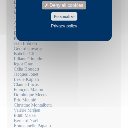
Louise Desbrusses
Deny all cookies
Suzanne Doppelt
Mary Dorsan
Personalize
Julie Douard
Arthur Dreyfus
Privacy policy
Aiat Fayez
Elisabeth Filhol
Paul Fournel
Jean Frémon
Gérard Gavarry
Isabelle Gil
Liliane Giraudon
Iegor Gran
Célia Houdart
Jacques Jouet
Leslie Kaplan
Claude Lucas
François Matton
Dominique Meens
Eric Meunié
Christine Montalbetti
Valérie Mréjen
Édith Msika
Bernard Noël
Emmanuelle Pagano