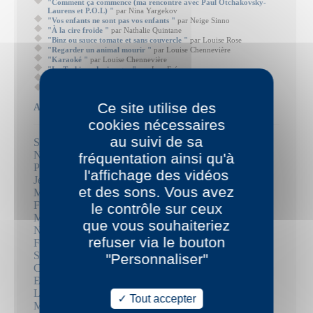
"Comment ça commence (ma rencontre avec Paul Otchakovsky-
Laurens et P.O.L) "
par Nina Yargekov
"Vos enfants ne sont pas vos enfants "
par Neige Sinno
"À la cire froide "
par Nathalie Quintane
"Binz ou sauce tomate et sans couvercle "
par Louise Rose
"Regarder un animal mourir "
par Louise Chennevière
"Karaoké "
par Louise Chennevière
"La Trahison des images "
par Jean Frémon
"Tiens, et si j'écrivais un poème ? "
par François Matton
"Paul Auster et les trois whiskies "
par Jean Frémon
Ce site utilise des
Auteurs
cookies nécessaires
au suivi de sa
Santiago H. Amigorena
Nathalie Azoulai
fréquentation ainsi qu'à
Pierric Bailly
l'affichage des vidéos
Jean-Luc Bayard
et des sons. Vous avez
Mathieu Bermann
Frédérique Berthet
le contrôle sur ceux
Mika Biermann
que vous souhaiteriez
Nicolas Bouyssi
refuser via le bouton
Frédéric Boyer
Sébastien Brebel
"Personnaliser"
Christophe Carpentier
Emmanuel Carrère
Louise Chennevière
Tout accepter
Marie Darrieussecq