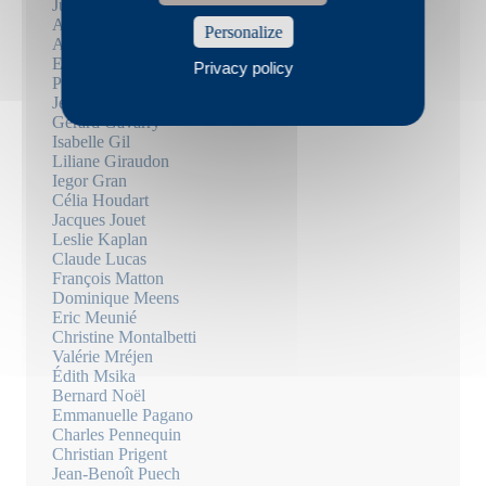
Julie Douard
Arthur Dreyfus
Personalize
Aiat Fayez
Elisabeth Filhol
Privacy policy
Paul Fournel
Jean Frémon
Gérard Gavarry
Isabelle Gil
Liliane Giraudon
Iegor Gran
Célia Houdart
Jacques Jouet
Leslie Kaplan
Claude Lucas
François Matton
Dominique Meens
Eric Meunié
Christine Montalbetti
Valérie Mréjen
Édith Msika
Bernard Noël
Emmanuelle Pagano
Charles Pennequin
Christian Prigent
Jean-Benoît Puech