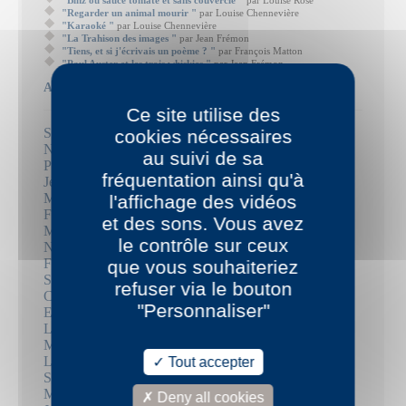
"Binz ou sauce tomate et sans couvercle "
par Louise Rose
"Regarder un animal mourir "
par Louise Chennevière
"Karaoké "
par Louise Chennevière
"La Trahison des images "
par Jean Frémon
"Tiens, et si j'écrivais un poème ? "
par François Matton
"Paul Auster et les trois whiskies "
par Jean Frémon
Auteurs
Ce site utilise des
Santiago H. Amigorena
cookies nécessaires
Nathalie Azoulai
au suivi de sa
Pierric Bailly
fréquentation ainsi qu'à
Jean-Luc Bayard
Mathieu Bermann
l'affichage des vidéos
Frédérique Berthet
et des sons. Vous avez
Mika Biermann
le contrôle sur ceux
Nicolas Bouyssi
Frédéric Boyer
que vous souhaiteriez
Sébastien Brebel
refuser via le bouton
Christophe Carpentier
"Personnaliser"
Emmanuel Carrère
Louise Chennevière
Marie Darrieussecq
Louise Desbrusses
Tout accepter
Suzanne Doppelt
Mary Dorsan
Deny all cookies