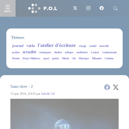
MENU
Thèmes
l'atelier d'écriture
journal
varia
voyage
société
nouvelle
actualité
poème
remarques
theâtre
critique
conférence
Lecture
Gastronomie
Dessin
Harry Mathews
sport
poésie
Musée
Art
Musique
Mémoire
Cinéma
Sans titre - 2
15 juin 2014, 21h15 par
Isabelle Gil