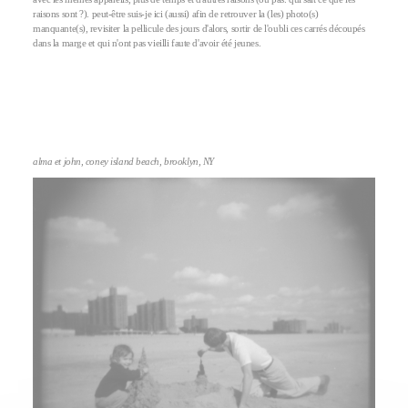
raisons sont ?). peut-être suis-je ici (aussi) afin de retrouver la (les) photo(s)
manquante(s), revisiter la pellicule des jours d'alors, sortir de l'oubli ces carrés découpés
dans la marge et qui n'ont pas vieilli faute d'avoir été jeunes.
alma et john, coney island beach, brooklyn, NY