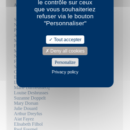
le contrôle sur ceux
Auteurs
que vous souhaiteriez
refuser via le bouton
Santiago H. Amigorena
"Personnaliser"
Nathalie Azoulai
Pierric Bailly
Jean-Luc Bayard
Tout accepter
Mathieu Bermann
Frédérique Berthet
Deny all cookies
Mika Biermann
Nicolas Bouyssi
Frédéric Boyer
Personalize
Sébastien Brebel
Privacy policy
Christophe Carpentier
Emmanuel Carrère
Louise Chennevière
Marie Darrieussecq
Louise Desbrusses
Suzanne Doppelt
Mary Dorsan
Julie Douard
Arthur Dreyfus
Aiat Fayez
Elisabeth Filhol
Paul Fournel