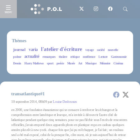
MENU
Thèmes
l'atelier d'écriture
journal
varia
voyage
société
nouvelle
actualité
poème
remarques
theâtre
critique
conférence
Lecture
Gastronomie
Dessin
Harry Mathews
sport
poésie
Musée
Art
Musique
Mémoire
Cinéma
transatlantique#1
10 septembre 2014, 08h09 par
Louise Desbrusses
en 2000, une fondation étasunienne qui se consacre à renforcer les échanges et la
compréhension entre lamérique et leurope, m'a invitée à découvrir l'autre côté de
latlantique pendant quelque cinq semaines. pour ne pas fléchir sous l'excès de rencontres
officielles, j'avais emporté deux appareils photo en plastique reçus en cadeau quelques
années plus tôt à new-york. chaque fois que j'ai pu m'échapper, je l'ai fait ; un rouleau
seul a été mal exposé, celui de la presque fin, côte ouest, où je suis aujourd'hui de retour
avec les mêmes appareils, plus de temps et d'autres raisons (ou pas. qui sait ce que les