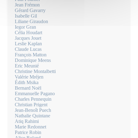
Jean Frémon
Gérard Gavarry
Isabelle Gil
Liliane Giraudon
Iegor Gran
Célia Houdart
Jacques Jouet
Leslie Kaplan
Claude Lucas
François Matton
Dominique Meens
Eric Meunié
Christine Montalbetti
Valérie Mréjen
Édith Msika
Bernard Noël
Emmanuelle Pagano
Charles Pennequin
Christian Prigent
Jean-Benoît Puech
Nathalie Quintane
Atiq Rahimi
Marie Redonnet
Patrice Robin
Alice Roland