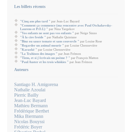
Les billets récents
"Cinq ans plus tard "
par Jean-Luc Bayard
"Comment ça commence (ma rencontre avec Paul Otchakovsky-
Laurens et P.O.L) "
par Nina Yargekov
"Vos enfants ne sont pas vos enfants "
par Neige Sinno
"À la cire froide "
par Nathalie Quintane
"Binz ou sauce tomate et sans couvercle "
par Louise Rose
"Regarder un animal mourir "
par Louise Chennevière
"Karaoké "
par Louise Chennevière
"La Trahison des images "
par Jean Frémon
"Tiens, et si j'écrivais un poème ? "
par François Matton
"Paul Auster et les trois whiskies "
par Jean Frémon
Auteurs
Santiago H. Amigorena
Nathalie Azoulai
Pierric Bailly
Jean-Luc Bayard
Mathieu Bermann
Frédérique Berthet
Mika Biermann
Nicolas Bouyssi
Frédéric Boyer