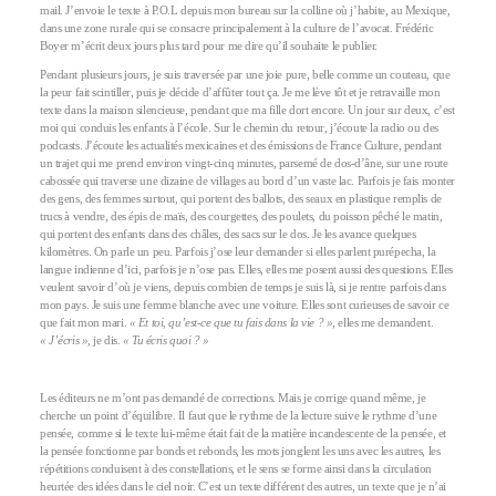
mail. J’envoie le texte à P.O.L depuis mon bureau sur la colline où j’habite, au Mexique,
dans une zone rurale qui se consacre principalement à la culture de l’avocat. Frédéric
Boyer m’écrit deux jours plus tard pour me dire qu’il souhaite le publier.
Pendant plusieurs jours, je suis traversée par une joie pure, belle comme un couteau, que
la peur fait scintiller, puis je décide d’affûter tout ça. Je me lève tôt et je retravaille mon
texte dans la maison silencieuse, pendant que ma fille dort encore. Un jour sur deux, c’est
moi qui conduis les enfants à l’école. Sur le chemin du retour, j’écoute la radio ou des
podcasts. J’écoute les actualités mexicaines et des émissions de France Culture, pendant
un trajet qui me prend environ vingt-cinq minutes, parsemé de dos-d’âne, sur une route
cabossée qui traverse une dizaine de villages au bord d’un vaste lac. Parfois je fais monter
des gens, des femmes surtout, qui portent des ballots, des seaux en plastique remplis de
trucs à vendre, des épis de maïs, des courgettes, des poulets, du poisson pêché le matin,
qui portent des enfants dans des châles, des sacs sur le dos. Je les avance quelques
kilomètres. On parle un peu. Parfois j’ose leur demander si elles parlent purépecha, la
langue indienne d’ici, parfois je n’ose pas. Elles, elles me posent aussi des questions. Elles
veulent savoir d’où je viens, depuis combien de temps je suis là, si je rentre parfois dans
mon pays. Je suis une femme blanche avec une voiture. Elles sont curieuses de savoir ce
que fait mon mari.
« Et toi, qu’est-ce que tu fais dans la vie ? »
, elles me demandent.
« J’écris »
, je dis.
« Tu écris quoi ? »
Les éditeurs ne m’ont pas demandé de corrections. Mais je corrige quand même, je
cherche un point d’équilibre. Il faut que le rythme de la lecture suive le rythme d’une
pensée, comme si le texte lui-même était fait de la matière incandescente de la pensée, et
la pensée fonctionne par bonds et rebonds, les mots jonglent les uns avec les autres, les
répétitions conduisent à des constellations, et le sens se forme ainsi dans la circulation
heurtée des idées dans le ciel noir. C’est un texte différent des autres, un texte que je n’ai