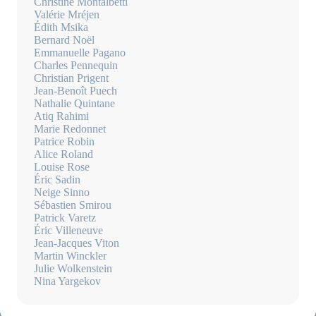
Christine Montalbetti
Valérie Mréjen
Édith Msika
Bernard Noël
Emmanuelle Pagano
Charles Pennequin
Christian Prigent
Jean-Benoît Puech
Nathalie Quintane
Atiq Rahimi
Marie Redonnet
Patrice Robin
Alice Roland
Louise Rose
Éric Sadin
Neige Sinno
Sébastien Smirou
Patrick Varetz
Éric Villeneuve
Jean-Jacques Viton
Martin Winckler
Julie Wolkenstein
Nina Yargekov