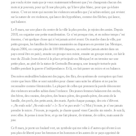
pas voulu écrire mais que je veux maintenant tellement que j’en changerais chacun des
mots si je pouvais, pour qu’il rase plus près, qu’il lave plus blanc, pour que ça éclaire
mieux. C’est un texte qui raconte les violences sexuelles que j’ai subies enfant, qui revient
sur la nature de ces violences, qui lance des hypothèses, comme des flèches, qui lance,
qui balance.
Le 8 mars, sur une place du centre de la ville la plus proche, je rejoins des amies. Depuis
2018, on organise une petite manifestation. Ce n’est presque rien, et en même temps c’est
énorme, c’est quelque chose qui n’est jamais arrivé avant. On marche dans la ville, par
petits groupes, les familles de femmes assassinées ou disparues en premier (au Mexique,
depuis 2006, on compte plus de 100 000 disparus, un nombre jamais atteint dans un
pays censé être en paix), ensuite un groupe non mixte, ensuite un groupe mixte, on fait le
tour du Zôcalo
[nom donné à la place principale au Mexique]
et on termine sur une
petite place, au pied de la statue de Gertrudis Bocanegra, une insurgée torturée puis
fusillée pendant la guerre d’indépendance. Et là, on fait passer un micro et on balance.
Des mères endeuillées balancent des juges, des flics, des systèmes de corruption qui font
croire que leurs filles se sont suicidées pour classer sans suite les affaires et ne pas les
reconnaître comme féminicides. La plupart de celles qui prennent la parole dénoncent
des violences sexuelles subies dans l’enfance. Des jeunes femmes balancent des oncles,
des frères, des cousins, des pères, des beaux-pères, des grands-pères, des amis de la
famille, des profs, des petits amis, des maris. Après chaque passage, des cris s’élèvent.
« ¡No estâs sola! ¡No estàs sola! » [« Tu n’es pas seule ! »]
Moi j’écoute, je n’ose jamais
prendre le micro. J’écoute, je regarde, je chante quand vient Canciôn sin miedo. Je suis là,
avec elles. Je pense à mon livre, et ça me fait pleurer, de tristesse, de colère, mais aussi de
joie.
Ce 8 mars, je porte un foulard vert, un symbole qui me relie à d’autres qui rêvent à un
peu plus de liberté pour les femmes et les hommes et les autres de ce pays opprimé de