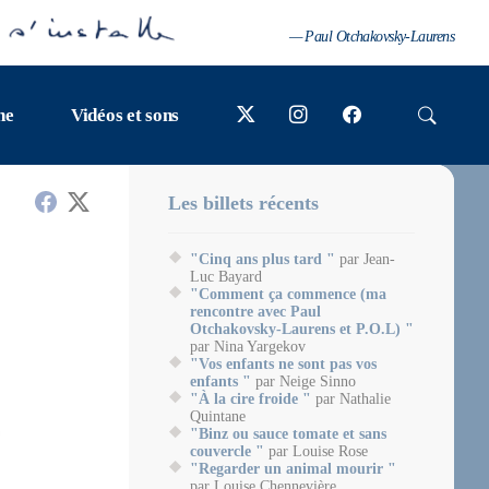
— Paul Otchakovsky-Laurens
ne
Vidéos et sons
Les billets récents
"Cinq ans plus tard "
par Jean-
Luc Bayard
"Comment ça commence (ma
rencontre avec Paul
Otchakovsky-Laurens et P.O.L) "
par Nina Yargekov
"Vos enfants ne sont pas vos
enfants "
par Neige Sinno
"À la cire froide "
par Nathalie
Quintane
"Binz ou sauce tomate et sans
couvercle "
par Louise Rose
"Regarder un animal mourir "
par Louise Chennevière