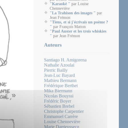
"Karaoké "
par Louise
Chennevière
"La Trahison des images "
par
Jean Frémon
"Tiens, et si j'écrivais un poème ?
"
par François Matton
"Paul Auster et les trois whiskies
"
par Jean Frémon
Auteurs
Santiago H. Amigorena
Nathalie Azoulai
Pierric Bailly
Jean-Luc Bayard
Mathieu Bermann
Frédérique Berthet
Mika Biermann
Nicolas Bouyssi
Frédéric Boyer
Sébastien Brebel
Christophe Carpentier
Emmanuel Carrère
Louise Chennevière
Marie Darrieussecq