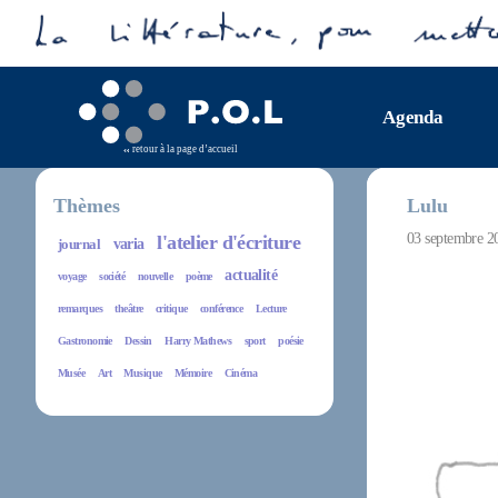
Agenda
retour à la page d’accueil
Thèmes
Lulu
03 septembre 2
l'atelier d'écriture
journal
varia
actualité
voyage
société
nouvelle
poème
remarques
theâtre
critique
conférence
Lecture
Gastronomie
Dessin
Harry Mathews
sport
poésie
Musée
Art
Musique
Mémoire
Cinéma