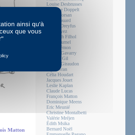
Louise Desbrusses
Suzanne Doppelt
Mary Dorsan
Julie Douard
ation ainsi qu'à
Arthur Dreyfus
r ceux que vous
Aiat Fayez
Elisabeth Filhol
r"
Paul Fournel
Jean Frémon
Gérard Gavarry
olicy
Isabelle Gil
Liliane Giraudon
Iegor Gran
Célia Houdart
Jacques Jouet
Leslie Kaplan
Claude Lucas
François Matton
Dominique Meens
Eric Meunié
Christine Montalbetti
Valérie Mréjen
Édith Msika
Bernard Noël
çois Matton
Emmanuelle Pagano