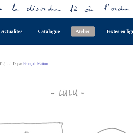
Actualités
Catalogue
Atelier
Textes en lig
012, 22h17 par
François Matton