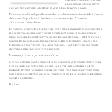
pas un problème de plus. Noyez-
vous sans plus tarder dans la béatitude. Je vous indique la marche à suivre.
Remarquez tout d’abord que si la source de vos problèmes semble intarissable, il n’est pas
absolument sûr qu’elle le soit. Peut-être arriverez-vous un jour à l’assécher
définitivement. Bonne chance.
En revanche, la source de la béatitude, elle, est bel et bien intarissable. Si vous parvenez à
la localiser, vous pourrez vous y vautrer éternellement. Ceci n’est pas une promesse
creuse, vous allez le constater par vous-même dans un petit instant. Il suffit pour cela de
comprendre que cette source bienheureuse ne se situe nulle part dans le monde. Ni à
Manosque, ni à San Francisco, ni à Taipei. Nulle part. Il faut insister : tant que vous la
chercherez quelque part vous ferez fausse route.
Maintenant, trouvez
ce qui ne se situe nulle part.
C’est non seulement possible mais c’est un jeu d’enfant. Je vous vends la mèche : ce qui
ne se situe nulle part est le regard, la vision. Ce qui voit toute localisation n’est pas
localisable. Inversez l’orientation ordinaire du regard. Ne regardez plus vers les objets
mais tournez votre attention vers ce qui regarde les objets. Là est la source de la béatitude,
accessible à tout instant.
Bon bain.