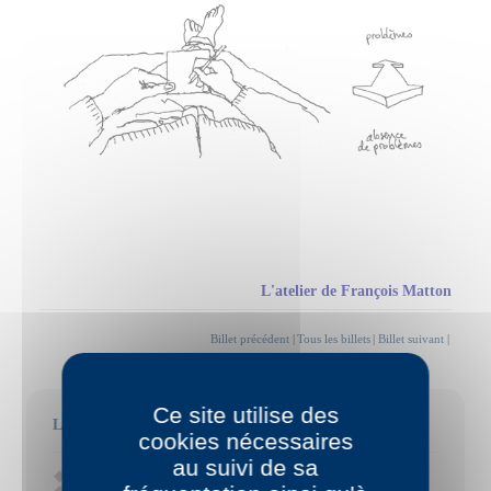
L'atelier de François Matton
Billet précédent
|
Tous les billets
|
Billet suivant
|
Ce site utilise des
Les billets récents
cookies nécessaires
au suivi de sa
"Cinq ans plus tard "
par Jean-Luc Bayard