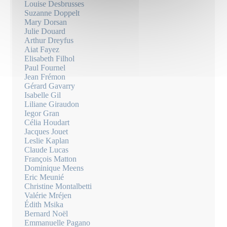
Louise Desbrusses
Suzanne Doppelt
Mary Dorsan
Julie Douard
Arthur Dreyfus
Aiat Fayez
Elisabeth Filhol
Paul Fournel
Jean Frémon
Gérard Gavarry
Isabelle Gil
Liliane Giraudon
Iegor Gran
Célia Houdart
Jacques Jouet
Leslie Kaplan
Claude Lucas
François Matton
Dominique Meens
Eric Meunié
Christine Montalbetti
Valérie Mréjen
Édith Msika
Bernard Noël
Emmanuelle Pagano