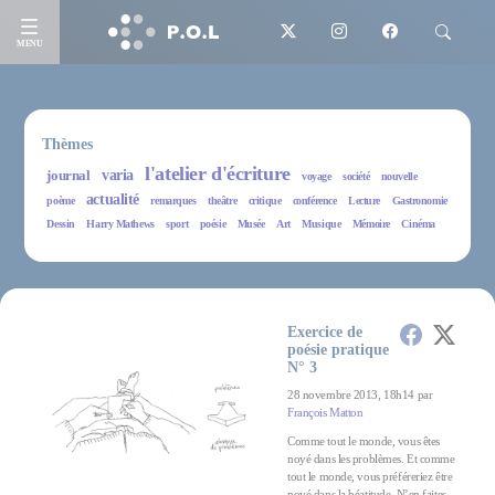
MENU
Thèmes
l'atelier d'écriture
journal
varia
voyage
société
nouvelle
actualité
poème
remarques
theâtre
critique
conférence
Lecture
Gastronomie
Dessin
Harry Mathews
sport
poésie
Musée
Art
Musique
Mémoire
Cinéma
Exercice de
poésie pratique
N° 3
28 novembre 2013, 18h14 par
François Matton
Comme tout le monde, vous êtes
noyé dans les problèmes. Et comme
tout le monde, vous préféreriez être
noyé dans la béatitude. N’en faites