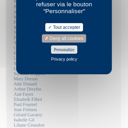
Nathalie Azoulai
refuser via le bouton
Pierric Bailly
"Personnaliser"
Jean-Luc Bayard
Mathieu Bermann
Frédérique Berthet
Mika Biermann
Tout accepter
Nicolas Bouyssi
Frédéric Boyer
Deny all cookies
Sébastien Brebel
Christophe Carpentier
Personalize
Emmanuel Carrère
Louise Chennevière
Privacy policy
Marie Darrieussecq
Louise Desbrusses
Suzanne Doppelt
Mary Dorsan
Julie Douard
Arthur Dreyfus
Aiat Fayez
Elisabeth Filhol
Paul Fournel
Jean Frémon
Gérard Gavarry
Isabelle Gil
Liliane Giraudon