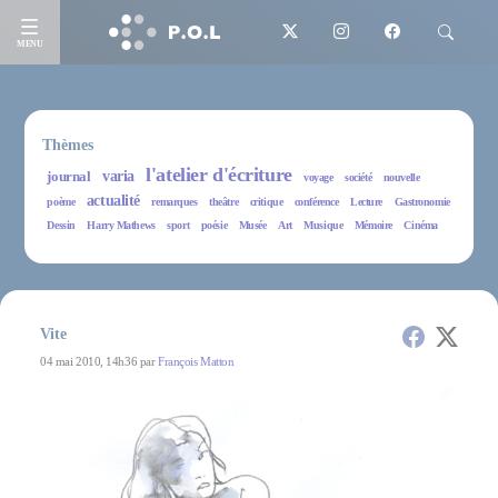
MENU
Thèmes
l'atelier d'écriture
journal
varia
voyage
société
nouvelle
actualité
poème
remarques
theâtre
critique
conférence
Lecture
Gastronomie
Dessin
Harry Mathews
sport
poésie
Musée
Art
Musique
Mémoire
Cinéma
Vite
04 mai 2010, 14h36 par
François Matton