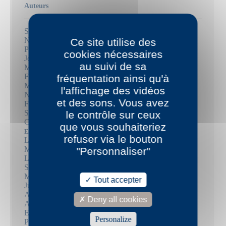
Auteurs
Santiago H. Amigorena
Nathalie Azoulai
Ce site utilise des
Pierric Bailly
cookies nécessaires
Jean-Luc Bayard
au suivi de sa
Mathieu Bermann
Frédérique Berthet
fréquentation ainsi qu'à
Mika Biermann
l'affichage des vidéos
Nicolas Bouyssi
et des sons. Vous avez
Frédéric Boyer
Sébastien Brebel
le contrôle sur ceux
Christophe Carpentier
que vous souhaiteriez
Emmanuel Carrère
refuser via le bouton
Louise Chennevière
Marie Darrieussecq
"Personnaliser"
Louise Desbrusses
Suzanne Doppelt
Mary Dorsan
Tout accepter
Julie Douard
Arthur Dreyfus
Deny all cookies
Aiat Fayez
Elisabeth Filhol
Personalize
Paul Fournel