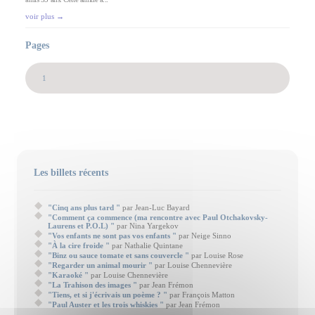
voir plus →
Pages
1
Les billets récents
"Cinq ans plus tard "
par Jean-Luc Bayard
"Comment ça commence (ma rencontre avec Paul Otchakovsky-
Laurens et P.O.L) "
par Nina Yargekov
"Vos enfants ne sont pas vos enfants "
par Neige Sinno
"À la cire froide "
par Nathalie Quintane
"Binz ou sauce tomate et sans couvercle "
par Louise Rose
"Regarder un animal mourir "
par Louise Chennevière
"Karaoké "
par Louise Chennevière
"La Trahison des images "
par Jean Frémon
"Tiens, et si j'écrivais un poème ? "
par François Matton
"Paul Auster et les trois whiskies "
par Jean Frémon