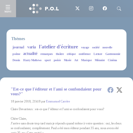
MENU
Thèmes
l'atelier d'écriture
journal
varia
voyage
société
nouvelle
actualité
poème
remarques
theâtre
critique
conférence
Lecture
Gastronomie
Dessin
Harry Mathews
sport
poésie
Musée
Art
Musique
Mémoire
Cinéma
"Est-ce que l'éditeur et l'ami se confondaient pour
vous?"
18 janvier 2018, 21h18 par
Emmanuel Carrère
Claire Devarrieux : est-ce que l’éditeur et l’ami se confondaient pour vous?
Chère Claire,
J’arrive sans doute trop tard mais je réponds quand même à votre question : oui, les deux
se confondaient, complètement. Paul a été mon éditeur pendant 35 ans, nous avons été
amis 35 ans. Cette amitié a...