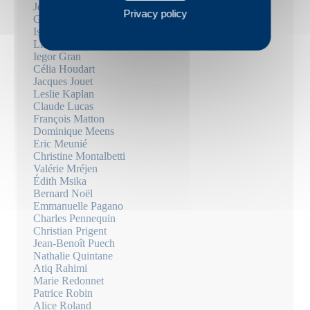
Jean Frémon
Privacy policy
Gérard Gavarry
Isabelle Gil
Liliane Giraudon
Iegor Gran
Célia Houdart
Jacques Jouet
Leslie Kaplan
Claude Lucas
François Matton
Dominique Meens
Eric Meunié
Christine Montalbetti
Valérie Mréjen
Édith Msika
Bernard Noël
Emmanuelle Pagano
Charles Pennequin
Christian Prigent
Jean-Benoît Puech
Nathalie Quintane
Atiq Rahimi
Marie Redonnet
Patrice Robin
Alice Roland