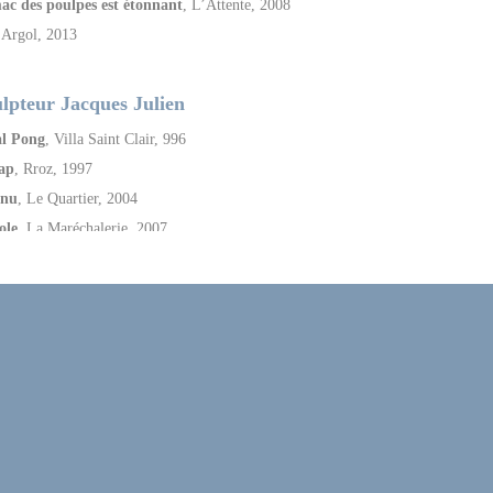
ac des poulpes est étonnant
, L’Attente, 2008
 Argol, 2013
ulpteur Jacques Julien
al Pong
, Villa Saint Clair, 996
ap
, Rroz, 1997
nnu
, Le Quartier, 2004
ole
, La Maréchalerie, 2007
 de la mémoire
, Chapelle de Genêteil, 2012