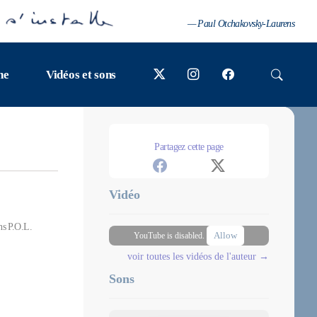
— Paul Otchakovsky-Laurens
ne
Vidéos et sons
Partagez cette page
Vidéo
ons P.O.L.
Allow
YouTube is disabled.
voir toutes les vidéos de l'auteur →
Sons