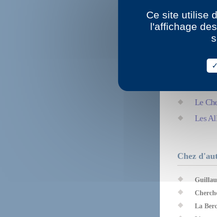
La Voi
Ce site utilise
Des en
l'affichage de
s
Le Cin
Sentim
Fmn
(1
Kub O
Le Che
Les All
Chez d'aut
Guilla
Cherch
La Ber