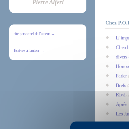
Pierre Alferi
Chez P.O.
site personnel de l'auteur →
L’ imp
Cherch
Écrivez à l'auteur →
divers
Hors s
Parler
Brefs
(
Kiwi
(
Après 
Les Ju
Ça co