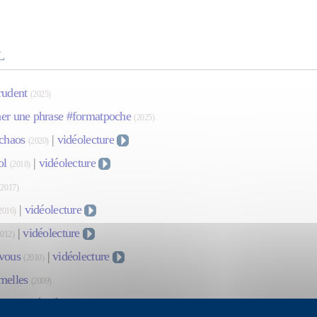
L
rudent
(2025)
er une phrase #formatpoche
(2025)
 chaos
|
vidéolecture
(2020)
ol
|
vidéolecture
(2018)
(2017)
|
vidéolecture
2016)
|
vidéolecture
2012)
vous
|
vidéolecture
(2010)
melles
(2009)
mmence à Séoul
(2007)