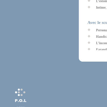
L’estom
Intime
,
Avec le sc
Person
Handic
L’inco
Farand
Lézards