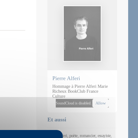
Pierre Alferi
Hommage à Pierre Alferi Marie
Richeux BookClub France
Culture
Allow
SoundCloud is disabled.
Et aussi
Pierre Alferi, poète, romancier, essayiste,