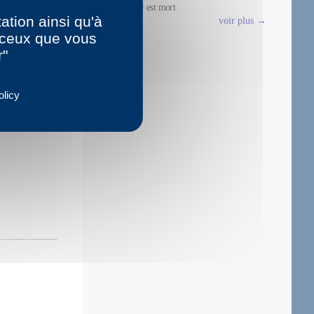
traducteur est mort
ation ainsi qu'à
voir plus →
r ceux que vous
r"
olicy