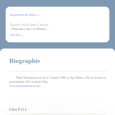
site personnel de l'auteur →
Dernier billet dans l'atelier
« Hommage à Jean-Luc Mengus »
voir plus →
Biographie
Marie Darrieussecq est née le 3 janvier 1969 au Pays Basque. Elle est écrivain et
psychanalyste. Elle vit plutôt à Paris.
www.mariedarrieussecq.com
Chez P.O.L