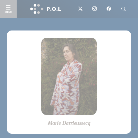
MENU
Marie Darrieussecq