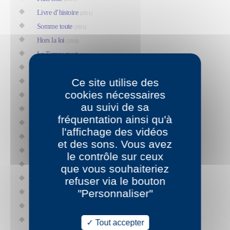
Livre d’histoire
(2011)
Somme toute
(2011)
Hors la loi
(2010)
Le Temps mort
(2006)
Sur la terre comme au ciel
(2006)
Ce site utilise des
Le Revenant
(2006)
cookies nécessaires
Coda
(2005)
au suivi de sa
Petit traité de la vie et de la mort
(2003)
fréquentation ainsi qu'à
Mourir
(2002)
l'affichage des vidéos
Créature
(2000)
et des sons. Vous avez
Histoires d’une vie Remarques 2
(1998)
le contrôle sur ceux
Ville de la peur
que vous souhaiteriez
(1997)
refuser via le bouton
Régis Mille l’éventreur
(1996)
"Personnaliser"
Les Grandes Espérances de Charles Dickens
(1994)
Remarques
(1991)
La Machine
Tout accepter
(1990)