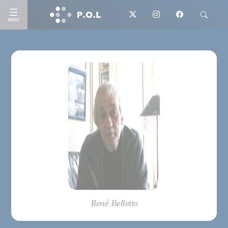
MENU
René Belletto