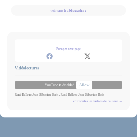
Machine de François Dupeyron
Régis Mille l’éventreur, P.O.L, 1996. Paru en J’ai lu
voir toute la bibliographie ↓
Ville de la peur, P.O.L, 1997. Paru en J’ai lu
Crime parfait, nouvelle, L’Express n° 2554 du 15 au 21 juin 2000
Un ancien testament, nouvelle, Elle n° 2847 du 24 juillet 2000.
Scénarios
Partagez cette page
Deux scénarios pour la série télévisée Le Lyonnais :Vidéo-meurtresRégis l’éventreur.
Vidéolectures
Articles
« Série noire », article sur « la femme dans le roman noir », dans la revue
Femme
Allow
YouTube is disabled.
« Un ardent besoin de mystère », article sur le « roman policier » paru
René Belletto Jean-Sébastien Bach , René Belletto Jean-Sébastien Bach
dans Le Figaro
voir toutes les vidéos de l'auteur →
« Pleins feux sur le “privé" », article sur le détective privé dans la revue
Révolution, n° 116, 21-27 mai 1982
« Introduction au flamenco et à la guitare flamenco », dans l’Humanité,
28 juillet 1981
« Le genre et sa grimace », dans Les Cahiers du cinéma, n°434, juillet-
août 1950