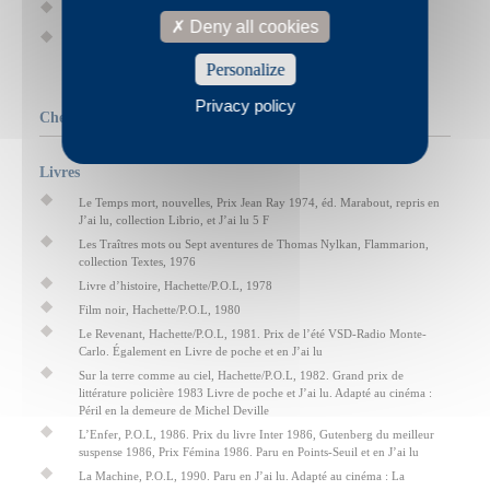
Loin de Lyon
(1986)
Deny all cookies
L’ Enfer
|
vidéolecture
(1986)
Personalize
Privacy policy
Chez d'autres éditeurs
Livres
Le Temps mort, nouvelles, Prix Jean Ray 1974, éd. Marabout, repris en
J’ai lu, collection Librio, et J’ai lu 5 F
Les Traîtres mots ou Sept aventures de Thomas Nylkan, Flammarion,
collection Textes, 1976
Livre d’histoire, Hachette/P.O.L, 1978
Film noir, Hachette/P.O.L, 1980
Le Revenant, Hachette/P.O.L, 1981. Prix de l’été VSD-Radio Monte-
Carlo. Également en Livre de poche et en J’ai lu
Sur la terre comme au ciel, Hachette/P.O.L, 1982. Grand prix de
littérature policière 1983 Livre de poche et J’ai lu. Adapté au cinéma :
Péril en la demeure de Michel Deville
L’Enfer, P.O.L, 1986. Prix du livre Inter 1986, Gutenberg du meilleur
suspense 1986, Prix Fémina 1986. Paru en Points-Seuil et en J’ai lu
La Machine, P.O.L, 1990. Paru en J’ai lu. Adapté au cinéma : La