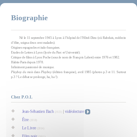
Biographie
Né le 11 septembre 1945 à Lyon à l’hôpital de l’Hôtel-Dieu (où Rabelais, médecin
d’élite, soigna deux cent malades).
Origines espagnoles et italo-françaises.
Etudes de Lettres à Lyon (lycée du Parc et Université).
Critique de films à Lyon Poche (sous le nom de François Labret) entre 1976 et 1982.
Habite Paris depuis 1978.
Infiniment passionné de musique.
Playboy du mois
dans
Playboy
(édition française), avril 1985 (photos p.3 et 11. Surtout
p.3 ? Le débat se prolonge, ha, ha !).
Chez P.O.L
Jean-Sébastien Bach
|
vidéolecture
(2023)
Être
(2018)
Le Livre
(2014)
Film noir
(2011)