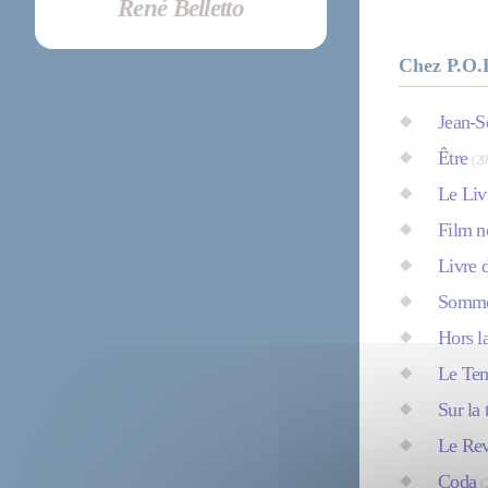
René Belletto
Chez P.O.
Jean-S
Être
(20
Le Liv
Film n
Livre d
Somme
Hors la
Le Te
Sur la
Le Rev
Coda
(