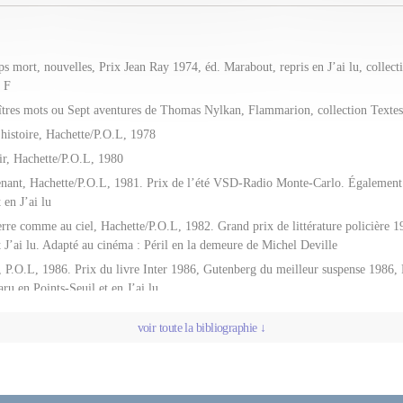
 mort, nouvelles, Prix Jean Ray 1974, éd. Marabout, repris en J’ai lu, collecti
5 F
îtres mots ou Sept aventures de Thomas Nylkan, Flammarion, collection Texte
’histoire, Hachette/P.O.L, 1978
ir, Hachette/P.O.L, 1980
nant, Hachette/P.O.L, 1981. Prix de l’été VSD-Radio Monte-Carlo. Également
 en J’ai lu
erre comme au ciel, Hachette/P.O.L, 1982. Grand prix de littérature policière 
 J’ai lu. Adapté au cinéma : Péril en la demeure de Michel Deville
, P.O.L, 1986. Prix du livre Inter 1986, Gutenberg du meilleur suspense 1986,
ru en Points-Seuil et en J’ai lu
ine, P.O.L, 1990. Paru en J’ai lu. Adapté au cinéma : La Machine de Françoi
voir toute la bibliographie ↓
lle l’éventreur, P.O.L, 1996. Paru en J’ai lu
 la peur, P.O.L, 1997. Paru en J’ai lu
arfait, nouvelle, L’Express n° 2554 du 15 au 21 juin 2000