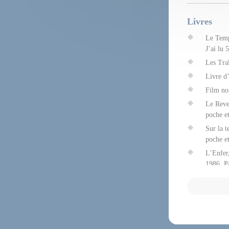
Livres
Le Temps
J’ai lu 
Les Tra
Livre d
Film no
Le Reve
poche et
Sur la t
poche et
L’Enfer
1986. Pa
La Mach
Régis Mi
Ville de
Crime p