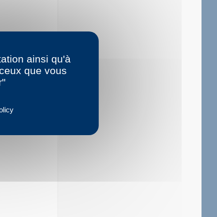
ation ainsi qu'à
r ceux que vous
r"
olicy