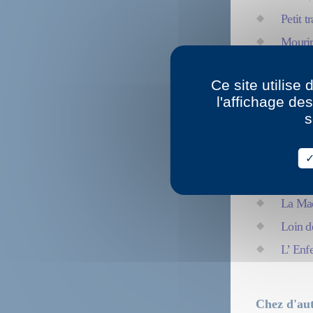
Petit t
Mouri
Créatu
Ce site utilise
Histoi
l'affichage de
Ville d
s
Régis 
Les Gr
Remar
La Ma
Loin d
L’ Enf
Chez d'aut