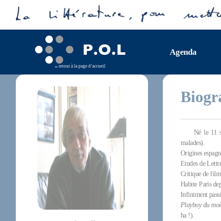
Agenda
retour à la page d’accueil
Biogr
Né le 11 s
malades).
Origines espagno
Etudes de Lettre
Critique de fil
Habite Paris de
Infiniment pass
Playboy du moi
ha !).