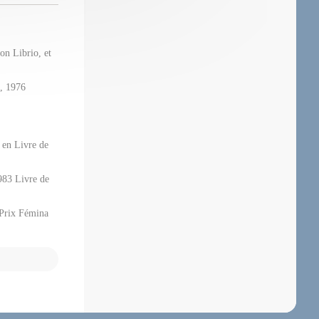
on Librio, et
s, 1976
 en Livre de
1983 Livre de
 Prix Fémina
s Dupeyron