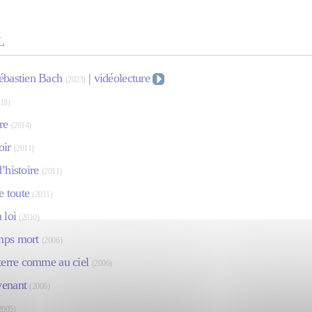
L
ébastien Bach
|
vidéolecture
(2023)
18)
re
(2014)
oir
(2011)
’histoire
(2011)
 toute
(2011)
 loi
(2010)
mps mort
(2006)
 terre comme au ciel
(2006)
enant
(2006)
2005)