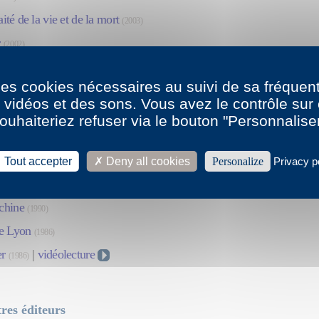
raité de la vie et de la mort
(2003)
r
(2002)
re
(2000)
 des cookies nécessaires au suivi de sa fréquent
res d’une vie Remarques 2
(1998)
s vidéos et des sons. Vous avez le contrôle su
e la peur
(1997)
ouhaiteriez refuser via le bouton "Personnalise
Mille l’éventreur
(1996)
andes Espérances de Charles Dickens
Tout accepter
Deny all cookies
Personalize
Privacy p
(1994)
ques
(1991)
chine
(1990)
e Lyon
(1986)
er
|
vidéolecture
(1986)
res éditeurs