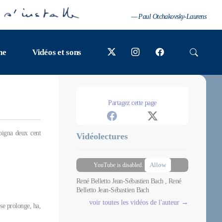
— Paul Otchakovsky-Laurens
ne
Vidéos et sons
Partagez cette page
oigna deux cent
Vidéolectures
Allow
YouTube is disabled.
René Belletto Jean-Sébastien Bach , René
Belletto Jean-Sébastien Bach
voir toutes les vidéos de l'auteur →
 se prolonge, ha,