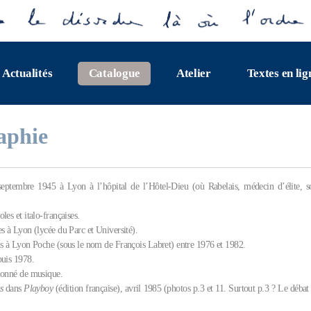
Actualités
Catalogue
Atelier
Textes en lig
aphie
eptembre 1945 à Lyon à l’hôpital de l’Hôtel-Dieu (où Rabelais, médecin d’élite, s
les et italo-françaises.
s à Lyon (lycée du Parc et Université).
ms à Lyon Poche (sous le nom de François Labret) entre 1976 et 1982.
puis 1978.
ionné de musique.
s
dans
Playboy
(édition française), avril 1985 (photos p.3 et 11. Surtout p.3 ? Le débat